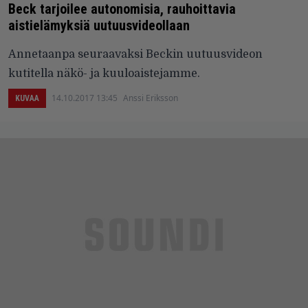
Beck tarjoilee autonomisia, rauhoittavia
aistielämyksiä uutuusvideollaan
Annetaanpa seuraavaksi Beckin uutuusvideon
kutitella näkö- ja kuuloaistejamme.
14.10.2017 13:45
Anssi Eriksson
KUVAA