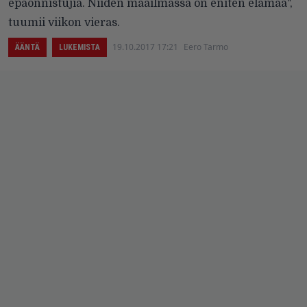
epäonnistujia. Niiden maailmassa on eniten elämää",
tuumii viikon vieras.
19.10.2017 17:21
Eero Tarmo
ÄÄNTÄ
LUKEMISTA