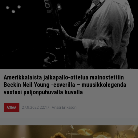
Amerikkalaista jalkapallo-ottelua mainostettiin
Beckin Neil Young -coverilla – muusikkolegenda
vastasi paljonpuhuvalla kuvalla
27.9.2022 22:17
Anssi Eriksson
ASIAA