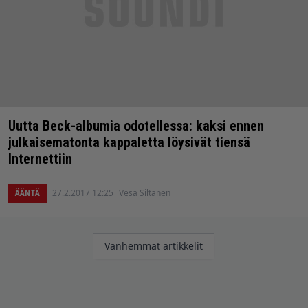
Uutta Beck-albumia odotellessa: kaksi ennen
julkaisematonta kappaletta löysivät tiensä
Internettiin
27.2.2017 12:25
Vesa Siltanen
ÄÄNTÄ
Artikkelien
Vanhemmat artikkelit
selaus