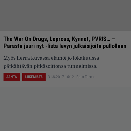
The War On Drugs, Leprous, Kynnet, PVRIS… –
Parasta juuri nyt -lista levyn julkaisijoita pullollaan
Myös herra kuvassa elämöi jo lokakuussa
pätkähtävän pitkäsoittonsa tunnelmissa.
31.8.2017 16:12
Eero Tarmo
ÄÄNTÄ
LUKEMISTA