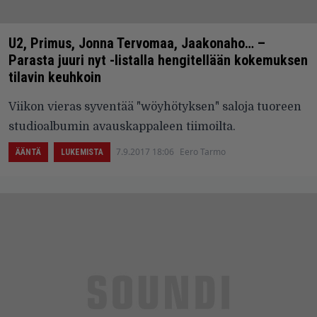
U2, Primus, Jonna Tervomaa, Jaakonaho… –
Parasta juuri nyt -listalla hengitellään kokemuksen
tilavin keuhkoin
Viikon vieras syventää "wöyhötyksen" saloja tuoreen
studioalbumin avauskappaleen tiimoilta.
7.9.2017 18:06
Eero Tarmo
ÄÄNTÄ
LUKEMISTA