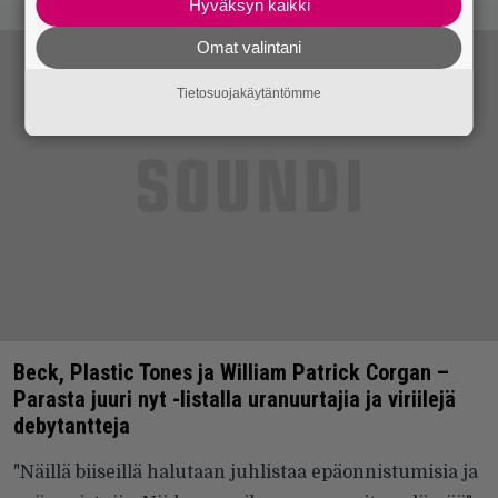
Hyväksyn kaikki
Omat valintani
Tietosuojakäytäntömme
Beck, Plastic Tones ja William Patrick Corgan –
Parasta juuri nyt -listalla uranuurtajia ja viriilejä
debytantteja
"Näillä biiseillä halutaan juhlistaa epäonnistumisia ja