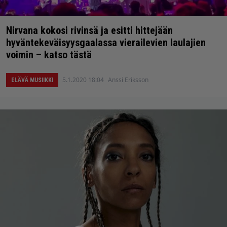
Nirvana kokosi rivinsä ja esitti hittejään
hyväntekeväisyysgaalassa vierailevien laulajien
voimin – katso tästä
5.1.2020 18:04
Anssi Eriksson
ELÄVÄ MUSIIKKI