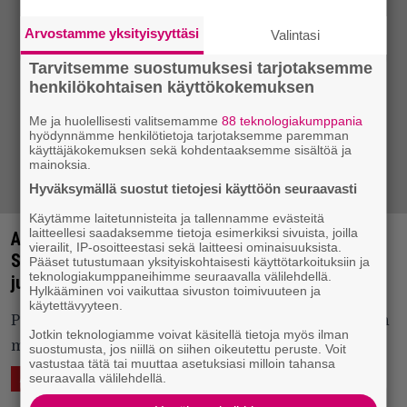
Arvostamme yksityisyyttäsi
Valintasi
Tarvitsemme suostumuksesi tarjotaksemme
henkilökohtaisen käyttökokemuksen
Me ja huolellisesti valitsemamme
88 teknologiakumppania
hyödynnämme henkilötietoja tarjotaksemme paremman
käyttäjäkokemuksen sekä kohdentaaksemme sisältöä ja
mainoksia.
Hyväksymällä suostut tietojesi käyttöön seuraavasti
Käytämme laitetunnisteita ja tallennamme evästeitä
laitteellesi saadaksemme tietoja esimerkiksi sivuista, joilla
American Epic tulossa Suomen-ensiesitykseen –
vierailit, IP-osoitteestasi sekä laitteesi ominaisuuksista.
Sarjassa nykymuusikot ottavat mittaa
Pääset tutustumaan yksityiskohtaisesti käyttötarkoituksiin ja
teknologiakumppaneihimme seuraavalla välilehdellä.
juurimusiikin pioneereista 1920-luvun tekniikalla
Hylkääminen voi vaikuttaa sivuston toimivuuteen ja
käytettävyyteen.
Palkittu dokumentti on huikea matka roots-musiikin
Jotkin teknologiamme voivat käsitellä tietoja myös ilman
myös levyjenteon juurille.
suostumusta, jos niillä on siihen oikeutettu peruste. Voit
vastustaa tätä tai muuttaa asetuksiasi milloin tahansa
seuraavalla välilehdellä.
23.11.2018 09:03
Vesa Siltanen
ASIAA
KUVAA