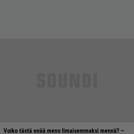
Voiko tästä enää meno limaisemmaksi mennä? –