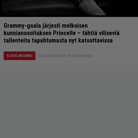
Grammy-gaala järjesti melkoisen
kunnianosoituksen Princelle – tähtiä viliseviä
tallenteita tapahtumasta nyt katsottavissa
22.4.2020 20:37
Anssi Eriksson
ELÄVÄ MUSIIKKI