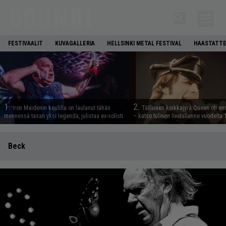
FESTIVAALIT
KUVAGALLERIA
HELLSINKI METAL FESTIVAL
HAASTATTE
1.
2.
Iron Maidenin keulilla on laulanut tähän
Tällainen keikkajyrä Queen oli e
mennessä tasan yksi legenda, julistaa ex-solisti
– katso tulinen livetallenne vuodelta
Beck