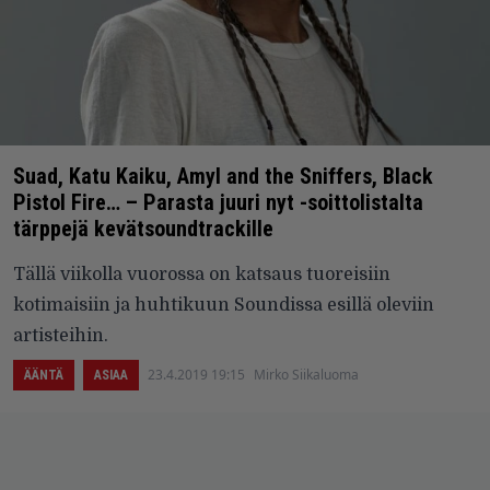
Suad, Katu Kaiku, Amyl and the Sniffers, Black
Pistol Fire… – Parasta juuri nyt -soittolistalta
tärppejä kevätsoundtrackille
Tällä viikolla vuorossa on katsaus tuoreisiin
kotimaisiin ja huhtikuun Soundissa esillä oleviin
artisteihin.
23.4.2019 19:15
Mirko Siikaluoma
ÄÄNTÄ
ASIAA