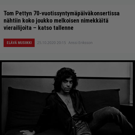
Tom Pettyn 70-vuotissyntymäpäiväkonsertissa
nähtiin koko joukko melkoisen nimekkäitä
vierailijoita – katso tallenne
25.10.2020 20:15
Anssi Eriksson
ELÄVÄ MUSIIKKI