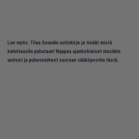
Lue myös:
Tilaa Soundin uutiskirje ja tiedät mistä
kahvitauolla puhutaan! Nappaa ajankohtaiset musiikin
uutiset ja puheenaiheet suoraan sähköpostiin tästä.