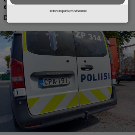
ensimmäinen elokuvaesiintyminen
Tietosuojakäytäntömme