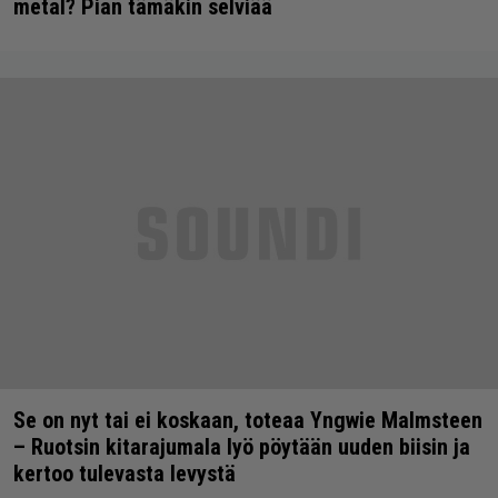
metal? Pian tämäkin selviää
Se on nyt tai ei koskaan, toteaa Yngwie Malmsteen
– Ruotsin kitarajumala lyö pöytään uuden biisin ja
kertoo tulevasta levystä