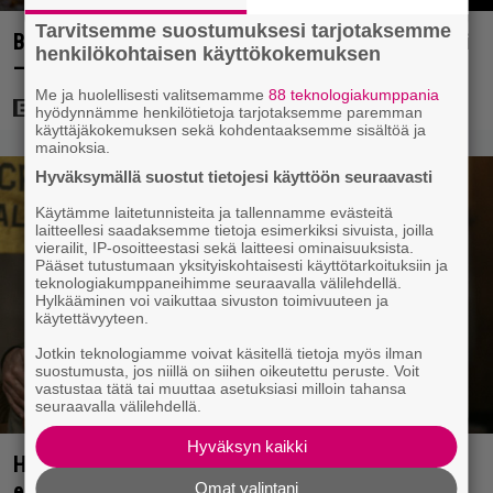
Tarvitsemme suostumuksesi tarjotaksemme
Bond-luojan 68 vuotta sitten lähettämä kirje löytyi
henkilökohtaisen käyttökokemuksen
– tältä 007-hahmon piti alun perin näyttää
Me ja huolellisesti valitsemamme
88 teknologiakumppania
hyödynnämme henkilötietoja tarjotaksemme paremman
käyttäjäkokemuksen sekä kohdentaaksemme sisältöä ja
mainoksia.
Hyväksymällä suostut tietojesi käyttöön seuraavasti
Käytämme laitetunnisteita ja tallennamme evästeitä
laitteellesi saadaksemme tietoja esimerkiksi sivuista, joilla
vierailit, IP-osoitteestasi sekä laitteesi ominaisuuksista.
Pääset tutustumaan yksityiskohtaisesti käyttötarkoituksiin ja
teknologiakumppaneihimme seuraavalla välilehdellä.
Hylkääminen voi vaikuttaa sivuston toimivuuteen ja
käytettävyyteen.
Jotkin teknologiamme voivat käsitellä tietoja myös ilman
suostumusta, jos niillä on siihen oikeutettu peruste. Voit
vastustaa tätä tai muuttaa asetuksiasi milloin tahansa
seuraavalla välilehdellä.
Hyväksyn kaikki
Huippuleffa suoratoistossa: DiCaprion
ensimmäinen päärooli – ja Tobey Maguiren
Omat valintani