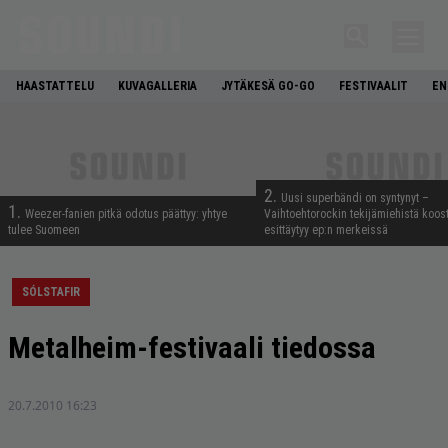
HAASTATTELU
KUVAGALLERIA
JYTÄKESÄ GO-GO
FESTIVAALIT
EN
2.
Uusi superbändi on syntynyt –
1.
Weezer-fanien pitkä odotus päättyy: yhtye
Vaihtoehtorockin tekijämiehistä koos
tulee Suomeen
esittäytyy ep:n merkeissä
SÓLSTAFIR
Metalheim-festivaali tiedossa
20.7.2010 16:23