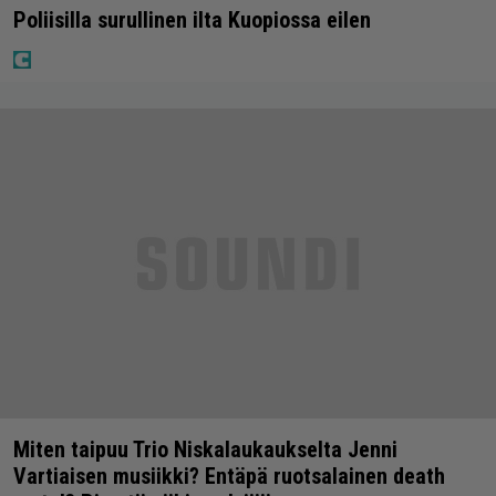
Poliisilla surullinen ilta Kuopiossa eilen
Miten taipuu Trio Niskalaukaukselta Jenni
Vartiaisen musiikki? Entäpä ruotsalainen death