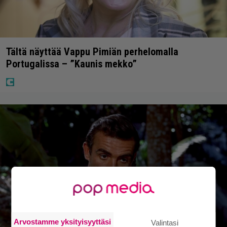
Tältä näyttää Vappu Pimiän perhelomalla
Portugalissa – ”Kaunis mekko”
Arvostamme yksityisyyttäsi
Valintasi