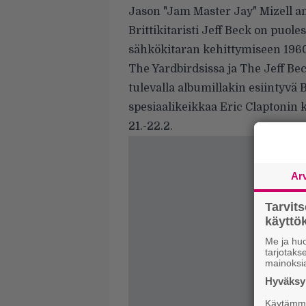
Jason "Jam Master Jay" Mizell a
Brittikitaristi Jeff Beck on puol
sähkökitaran kehittymiseen 196
The Yardbirdsissa ja The Jeff Be
tulevalla albumillakin esiintyvä
spesiaalikeikkaa Eric Claptonin
21.-22.2.
Ar
Tarvit
käytt
Me ja huo
tarjotak
mainoksi
Hyväksym
Käytämme 