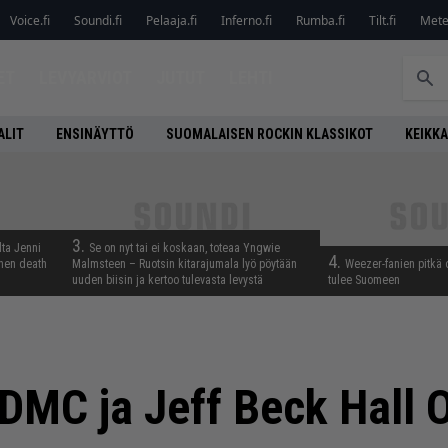
Voice.fi
Soundi.fi
Pelaaja.fi
Inferno.fi
Rumba.fi
Tilt.fi
Metel
ET
LEVYARVIOT
JUTUT
LEHTI
ALIT
ENSINÄYTTÖ
SUOMALAISEN ROCKIN KLASSIKOT
KEIKKA
3.
lta Jenni
Se on nyt tai ei koskaan, toteaa Yngwie
4.
inen death
Malmsteen – Ruotsin kitarajumala lyö pöytään
Weezer-fanien pitkä 
uuden biisin ja kertoo tulevasta levystä
tulee Suomeen
 DMC ja Jeff Beck Hall