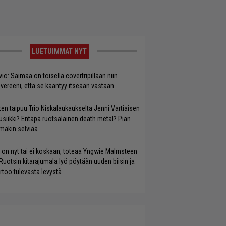
LUETUIMMAT NYT
vio: Saimaa on toisella covertripillään niin
vereeni, että se kääntyy itseään vastaan
ten taipuu Trio Niskalaukaukselta Jenni Vartiaisen
siikki? Entäpä ruotsalainen death metal? Pian
mäkin selviää
 on nyt tai ei koskaan, toteaa Yngwie Malmsteen
Ruotsin kitarajumala lyö pöytään uuden biisin ja
rtoo tulevasta levystä