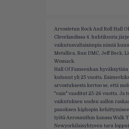
Arvostetun Rock And Roll Hall Of
Clevelandissa 4. huhtikuuta järj
vaikutusvaltaisimpia nimiä kunn
Metallica
,
Run DMC
,
Jeff Beck
,
L
Womack
.
Hall Of Fameenhan hyväksytään va
kulunut yli 25 vuotta. Esimerkik
arvostuksesta kertoo se, että mo
"vain" vaaditut 25-26 vuotta. Ja 
vaikutuksen uuden aallon raska
panoksen hiphopin kehittymisee
työtä Aerosmithin kanssa Walk 
Newyorkilaisyhtyeen taru loppui