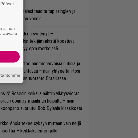
. Pääset
e
ind Channel palasi tauolta tuplasinglen ja
yttävän videon voimin
n siihen
uraavalla
si superbändi on syntynyt –
ihtoehtorockin tekijämiehistä koostuva
hmä esittäytyy ep:n merkeissä
nkin Park kertoo huomionarvoisia uutisia ja
rjoaa uutta nähtävää – näin yhtyeeltä irtosi
äytäntömme
teora-aikojen tuotanto Brasiliassa
ns N’ Rosesin keikalla nähtiin yllätysvieras
oraan country-maailman huipulta – näin
koonpano suoriutui Bob Dylanin klassikosta
rkko Ahola tekee syksyn mittaan vain neljä
nserttia – keikkakalenteri julki