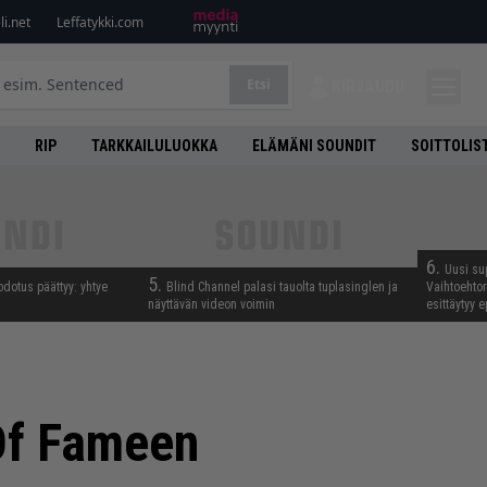
i.net
Leffatykki.com
Etsi
KIRJAUDU
RIP
TARKKAILULUOKKA
ELÄMÄNI SOUNDIT
SOITTOLIS
6.
Uusi su
5.
odotus päättyy: yhtye
Blind Channel palasi tauolta tuplasinglen ja
Vaihtoehto
näyttävän videon voimin
esittäytyy 
 Of Fameen