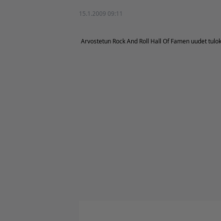
15.1.2009 09:11
Arvostetun Rock And Roll Hall Of Famen uudet tulokk