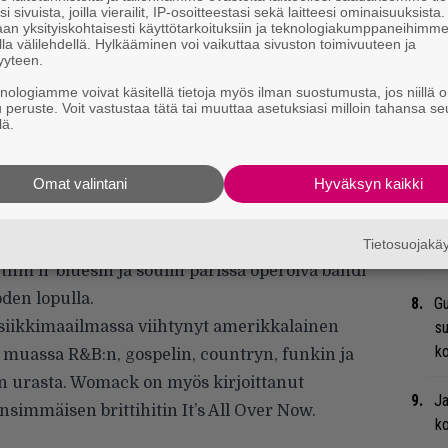
i sivuista, joilla vierailit, IP-osoitteestasi sekä laitteesi ominaisuuksista
an yksityiskohtaisesti käyttötarkoituksiin ja teknologiakumppaneihimm
Bl
la välilehdellä. Hylkääminen voi vaikuttaa sivuston toimivuuteen ja
nä
yyteen.
knologiamme voivat käsitellä tietoja myös ilman suostumusta, jos niillä o
u peruste. Voit vastustaa tätä tai muuttaa asetuksiasi milloin tahansa se
Uu
lä.
Va
ry
Omat valintani
Hyväksyn kaikki
Li
And The Imperials on Suomessa
ta
elleen toimiva yhtye perustettiin jo 1950-
Tietosuojak
Me
hm n’ bluesin ja soulin parissa operoiva bändi
den lopulla.
Gu
siikkimaailmassa viihtynyt amerikkalainen
su
ko
assa R&B:n, gospelin, countryn, funkin ja
än urasta. Womack on myös kirjoittanut
Ja
nsimmäisen brittihitin It’s All Over Now.
ko