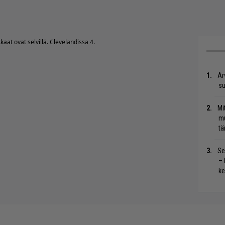
aat ovat selvillä. Clevelandissa 4.
Ar
su
Mi
mu
tä
Se
– 
ke