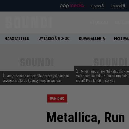
Como.fi
Episodi.fi
ETUSIVU
UUTIS
HAASTATTELU
JYTÄKESÄ GO-GO
KUVAGALLERIA
FESTIVA
2.
Miten taipuu Trio Niskalaukaukse
1.
Arvio: Saimaa on toisella covertripillään niin
Vartiaisen musiikki? Entäpä ruotsala
suvereeni, että se kääntyy itseään vastaan
metal? Pian tämäkin selviää
RUN DMC
Metallica, Run