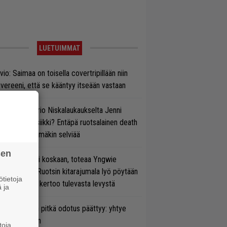
LUETUIMMAT
vio: Saimaa on toisella covertripillään niin
vereeni, että se kääntyy itseään vastaan
ten taipuu Trio Niskalaukaukselta Jenni
rtiaisen musiikki? Entäpä ruotsalainen death
tal? Pian tämäkin selviää
sen
 on nyt tai ei koskaan, toteaa Yngwie
lmsteen – Ruotsin kitarajumala lyö pöytään
tietoja
den biisin ja kertoo tulevasta levystä
 ja
ezer-fanien pitkä odotus päättyy: yhtye
ulee Suomeen
toja