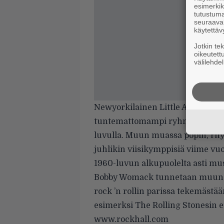
esimerkiks
tutustuma
seuraaval
käytettäv
Jotkin te
oikeutett
välilehdel
Newyorkilainen Little Anthony 
tuntemattomampi ryhmä, mutta ed
luvulla. Muun muassa popin, rhyt
juhlikin viisikymppisiä viime vuo
1960-luvun alkupuolelta asti mu
Bobby Womack tunnetaan muun mu
rock ’n rollin parissa tekemästä
esimerksi The Rolling Stonesin e
www.rockhall.com