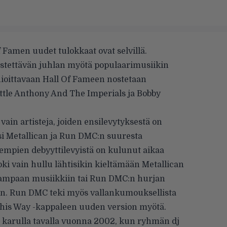
 Famen uudet tulokkaat ovat selvillä.
estettävän juhlan myötä populaarimusiikin
ioittavaan Hall Of Fameen nostetaan
ittle Anthony And The Imperials
ja
Bobby
in artisteja, joiden ensilevytyksestä on
si Metallican ja Run DMC:n suuresta
lempien debyyttilevyistä on kulunut aikaa
toki vain hullu lähtisikin kieltämään Metallican
ampaan musiikkiin tai Run DMC:n hurjan
n. Run DMC teki myös vallankumouksellista
This Way -kappaleen uuden version myötä.
 karulla tavalla vuonna 2002, kun ryhmän dj