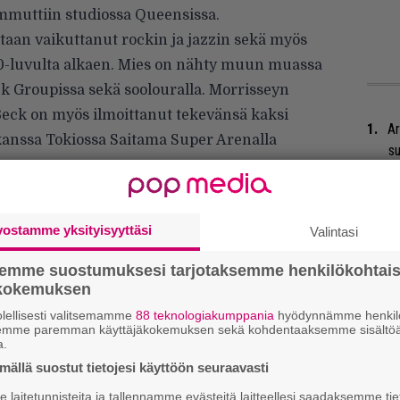
mmuttiin studiossa Queensissa.
estaan vaikuttanut rockin ja jazzin sekä myös
0-luvulta alkaen. Mies on nähty muun muassa
ck Groupissa sekä soolouralla. Morrisseyn
 Beck on myös ilmoittanut tekevänsä kaksi
Ar
 kanssa Tokiossa Saitama Super Arenalla
su
Mi
Va
vostamme yksityisyyttäsi
Valintasi
me
semme suostumuksesi tarjotaksemme henkilökohtai
Se
ökokemuksen
Ma
lellisesti valitsemamme
88 teknologiakumppania
hyödynnämme henkilö
uu
semme paremman käyttäjäkokemuksen sekä kohdentaaksemme sisältöä
a.
We
ällä suostut tietojesi käyttöön seuraavasti
t
laitetunnisteita ja tallennamme evästeitä laitteellesi saadaksemme tie