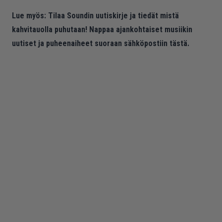
Lue myös:
Tilaa Soundin uutiskirje ja tiedät mistä
kahvitauolla puhutaan! Nappaa ajankohtaiset musiikin
uutiset ja puheenaiheet suoraan sähköpostiin tästä.