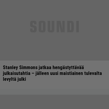
Stanley Simmons jatkaa hengästyttävää
julkaisutahtia – jälleen uusi maistiainen tulevalta
levyltä julki