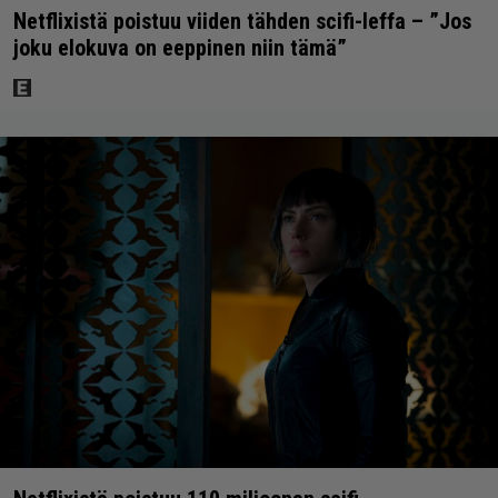
Netflixistä poistuu viiden tähden scifi-leffa – ”Jos
joku elokuva on eeppinen niin tämä”