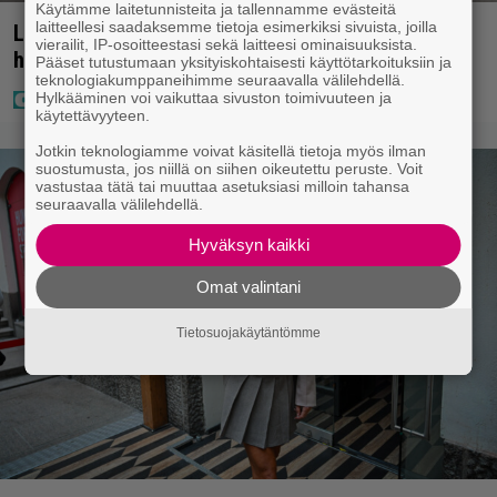
Käytämme laitetunnisteita ja tallennamme evästeitä
laitteellesi saadaksemme tietoja esimerkiksi sivuista, joilla
Laulaja Aki Samuli on nyt Aki Kirvesniemi – tässä
vierailit, IP-osoitteestasi sekä laitteesi ominaisuuksista.
hääkuva
Pääset tutustumaan yksityiskohtaisesti käyttötarkoituksiin ja
teknologiakumppaneihimme seuraavalla välilehdellä.
Hylkääminen voi vaikuttaa sivuston toimivuuteen ja
käytettävyyteen.
Jotkin teknologiamme voivat käsitellä tietoja myös ilman
suostumusta, jos niillä on siihen oikeutettu peruste. Voit
vastustaa tätä tai muuttaa asetuksiasi milloin tahansa
seuraavalla välilehdellä.
Hyväksyn kaikki
Omat valintani
Tietosuojakäytäntömme