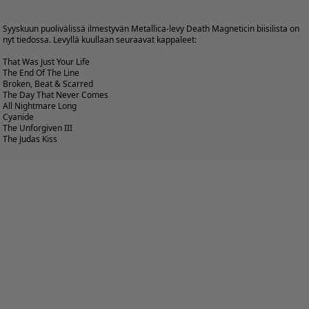
Syyskuun puolivälissä ilmestyvän Metallica-levy Death Magneticin biisilista on
nyt tiedossa. Levyllä kuullaan seuraavat kappaleet:
That Was Just Your Life
The End Of The Line
Broken, Beat & Scarred
The Day That Never Comes
All Nightmare Long
Cyanide
The Unforgiven III
The Judas Kiss