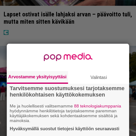
Lapset ostivat isälle lahjaksi arvan – päävoitto tuli,
mutta miten sitten kävikään
Arvostamme yksityisyyttäsi
Valintasi
Tarvitsemme suostumuksesi tarjotaksemme
henkilökohtaisen käyttökokemuksen
Me ja huolellisesti valitsemamme
88 teknologiakumppania
hyödynnämme henkilötietoja tarjotaksemme paremman
käyttäjäkokemuksen sekä kohdentaaksemme sisältöä ja
mainoksia.
Hyväksymällä suostut tietojesi käyttöön seuraavasti