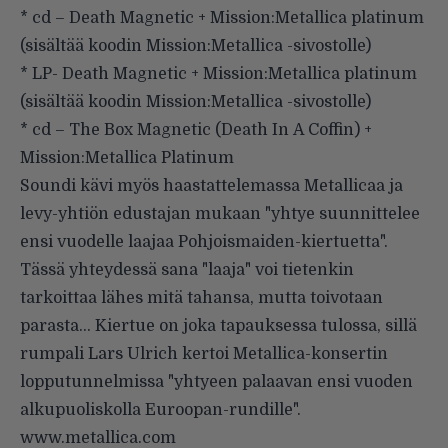
* cd – Death Magnetic + Mission:Metallica platinum
(sisältää koodin Mission:Metallica -sivostolle)
* LP- Death Magnetic + Mission:Metallica platinum
(sisältää koodin Mission:Metallica -sivostolle)
* cd – The Box Magnetic (Death In A Coffin) +
Mission:Metallica Platinum
Soundi kävi myös haastattelemassa Metallicaa ja
levy-yhtiön edustajan mukaan "yhtye suunnittelee
ensi vuodelle laajaa Pohjoismaiden-kiertuetta".
Tässä yhteydessä sana "laaja" voi tietenkin
tarkoittaa lähes mitä tahansa, mutta toivotaan
parasta… Kiertue on joka tapauksessa tulossa, sillä
rumpali Lars Ulrich kertoi Metallica-konsertin
lopputunnelmissa "yhtyeen palaavan ensi vuoden
alkupuoliskolla Euroopan-rundille".
www.metallica.com