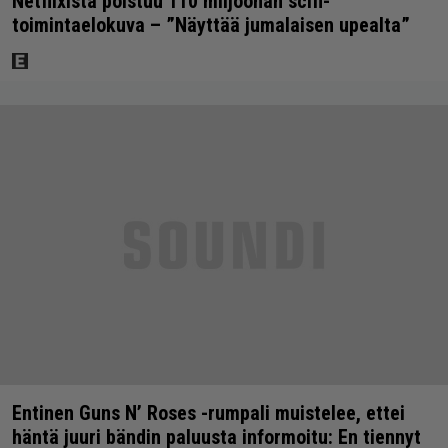
Netflixistä poistuu 110 miljoonan scifi-
toimintaelokuva – ”Näyttää jumalaisen upealta”
Entinen Guns N’ Roses -rumpali muistelee, ettei
häntä juuri bändin paluusta informoitu: En tiennyt