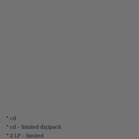
* cd
* cd – limited digipack
* 2 LP – limited