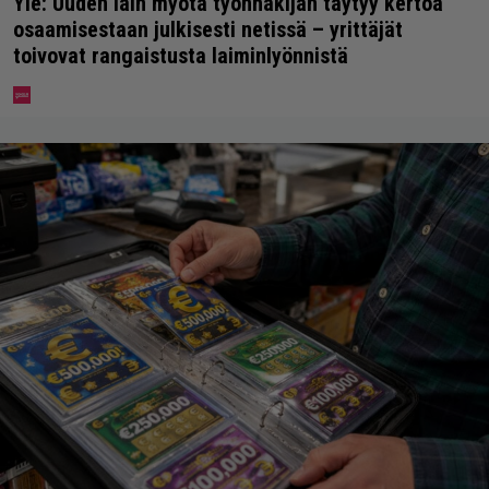
Yle: Uuden lain myötä työnhakijan täytyy kertoa
osaamisestaan julkisesti netissä – yrittäjät
toivovat rangaistusta laiminlyönnistä