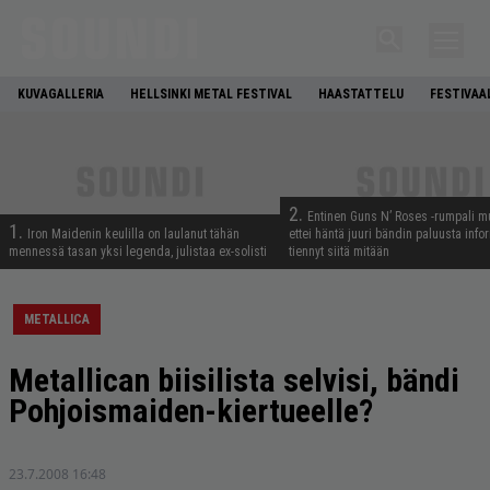
KUVAGALLERIA
HELLSINKI METAL FESTIVAL
HAASTATTELU
FESTIVAA
2.
Entinen Guns N’ Roses -rumpali mu
1.
Iron Maidenin keulilla on laulanut tähän
ettei häntä juuri bändin paluusta info
mennessä tasan yksi legenda, julistaa ex-solisti
tiennyt siitä mitään
METALLICA
Metallican biisilista selvisi, bändi
Pohjoismaiden-kiertueelle?
23.7.2008 16:48