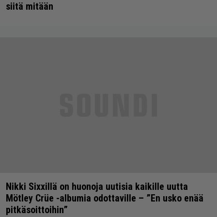
siitä mitään
Nikki Sixxillä on huonoja uutisia kaikille uutta
Mötley Crüe -albumia odottaville – ”En usko enää
pitkäsoittoihin”