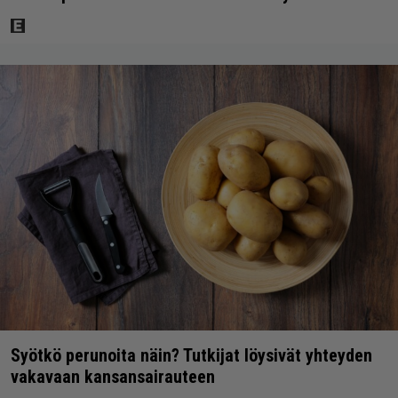
Syötkö perunoita näin? Tutkijat löysivät yhteyden
vakavaan kansansairauteen