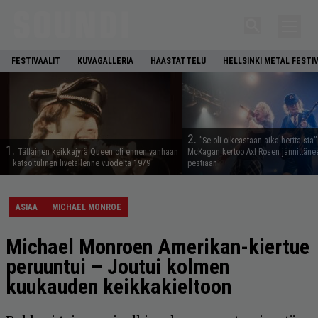
FESTIVAALIT
KUVAGALLERIA
HAASTATTELU
HELLSINKI METAL FESTI
2.
”Se oli oikeastaan aika herttaista”
1.
Tällainen keikkajyrä Queen oli ennen vanhaan
McKagan kertoo Axl Rosen jännittäne
– katso tulinen livetallenne vuodelta 1979
pestiään
ASIAA
MICHAEL MONROE
Michael Monroen Amerikan-kiertue
peruuntui – Joutui kolmen
kuukauden keikkakieltoon