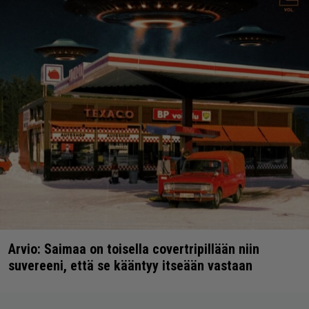
Arvio: Saimaa on toisella covertripillään niin
suvereeni, että se kääntyy itseään vastaan