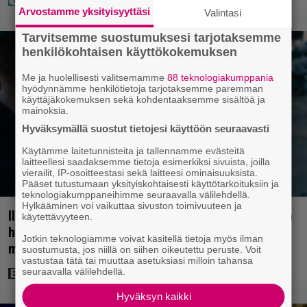
Arvostamme yksityisyyttäsi
Valintasi
Tarvitsemme suostumuksesi tarjotaksemme
henkilökohtaisen käyttökokemuksen
Me ja huolellisesti valitsemamme
88 teknologiakumppania
hyödynnämme henkilötietoja tarjotaksemme paremman
käyttäjäkokemuksen sekä kohdentaaksemme sisältöä ja
mainoksia.
Hyväksymällä suostut tietojesi käyttöön seuraavasti
Käytämme laitetunnisteita ja tallennamme evästeitä
laitteellesi saadaksemme tietoja esimerkiksi sivuista, joilla
vierailit, IP-osoitteestasi sekä laitteesi ominaisuuksista.
Pääset tutustumaan yksityiskohtaisesti käyttötarkoituksiin ja
teknologiakumppaneihimme seuraavalla välilehdellä.
Hylkääminen voi vaikuttaa sivuston toimivuuteen ja
Illalla tv:ssä: Perinteinen dekkari Agatha Christien
käytettävyyteen.
hengessä – vuoden 2023 leffa tarjoaa
Jotkin teknologiamme voivat käsitellä tietoja myös ilman
murhamysteerin
suostumusta, jos niillä on siihen oikeutettu peruste. Voit
vastustaa tätä tai muuttaa asetuksiasi milloin tahansa
seuraavalla välilehdellä.
Hyväksyn kaikki