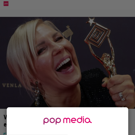
Vappu Pimiästä tuli miljoonikko – eikä yksi milli
edes riitä, näin se tapahtui