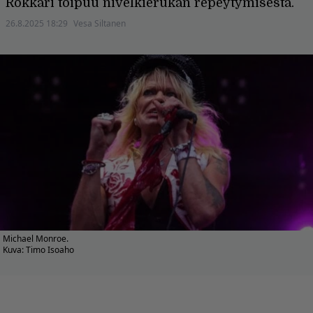
Rokkari toipuu nivelkierukan repeytymisestä.
26.8.2025 18:29
Vesa Siltanen
Michael Monroe.
Kuva: Timo Isoaho