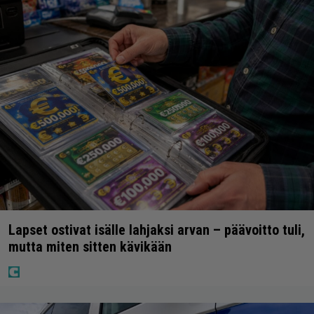
Lapset ostivat isälle lahjaksi arvan – päävoitto tuli,
mutta miten sitten kävikään