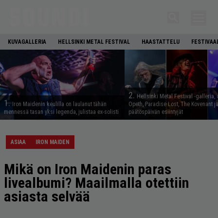
KUVAGALLERIA
HELLSINKI METAL FESTIVAL
HAASTATTELU
FESTIVAA
2.
Hellsinki Metal Festival -galleria, 
1.
Iron Maidenin keulilla on laulanut tähän
Opeth, Paradise Lost, The Kovenant j
mennessä tasan yksi legenda, julistaa ex-solisti
päätöspäivän esiintyjät
ASIAA
IRON MAIDEN
Mikä on Iron Maidenin paras
livealbumi? Maailmalla otettiin
asiasta selvää