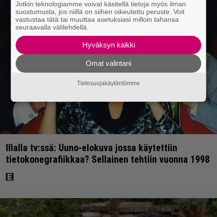
Jotkin teknologiamme voivat käsitellä tietoja myös ilman
suostumusta, jos niillä on siihen oikeutettu peruste. Voit
vastustaa tätä tai muuttaa asetuksiasi milloin tahansa
seuraavalla välilehdellä.
Hyväksyn kaikki
Omat valintani
Tietosuojakäytäntömme
Illalla tv:ssä: Uuno-elokuva jossa käytettiin
tietokonegrafiikkaa? Sellainen tehtiin vuonna 1998