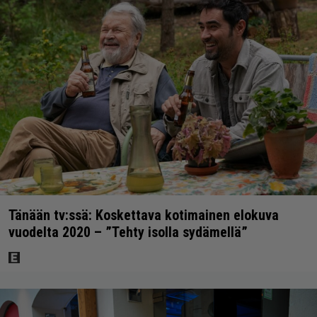
Tänään tv:ssä: Koskettava kotimainen elokuva
vuodelta 2020 – ”Tehty isolla sydämellä”