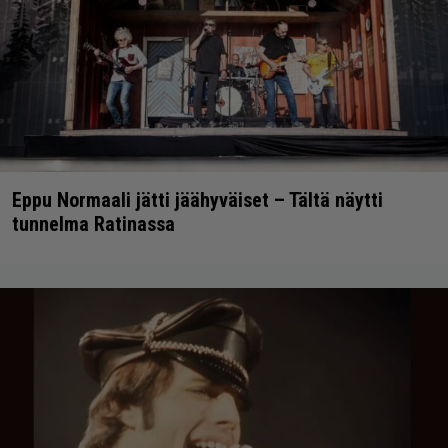
Eppu Normaali jätti jäähyväiset – Tältä näytti
tunnelma Ratinassa