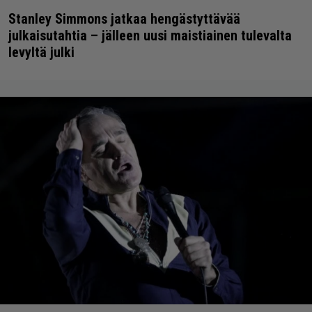
Stanley Simmons jatkaa hengästyttävää
julkaisutahtia – jälleen uusi maistiainen tulevalta
levyltä julki