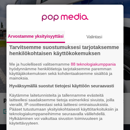
Arvostamme yksityisyyttäsi
Valintasi
Tarvitsemme suostumuksesi tarjotaksemme
henkilökohtaisen käyttökokemuksen
Me ja huolellisesti valitsemamme
88 teknologiakumppania
hyödynnämme henkilötietoja tarjotaksemme paremman
käyttäjäkokemuksen sekä kohdentaaksemme sisältöä ja
mainoksia.
Hyväksymällä suostut tietojesi käyttöön seuraavasti
Käytämme laitetunnisteita ja tallennamme evästeitä
Paraisilla surullinen löytö – poliisi aloitti tutkinnat
laitteellesi saadaksemme tietoja esimerkiksi sivuista, joilla
vierailit, IP-osoitteestasi sekä laitteesi ominaisuuksista.
Pääset tutustumaan yksityiskohtaisesti käyttötarkoituksiin ja
teknologiakumppaneihimme seuraavalla välilehdellä.
Hylkääminen voi vaikuttaa sivuston toimivuuteen ja
käytettävyyteen.