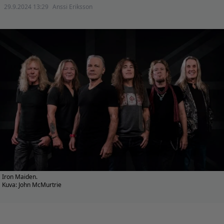
29.9.2024 13:29
Anssi Eriksson
Iron Maiden.
Kuva: John McMurtrie