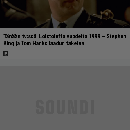
Tänään tv:ssä: Loistoleffa vuodelta 1999 – Stephen
King ja Tom Hanks laadun takeina