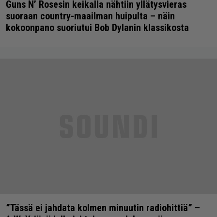
Guns N’ Rosesin keikalla nähtiin yllätysvieras
suoraan country-maailman huipulta – näin
kokoonpano suoriutui Bob Dylanin klassikosta
”Tässä ei jahdata kolmen minuutin radiohittiä” –