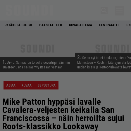
JYTÄKESÄ GO-GO
HAASTATTELU
KUVAGALLERIA
FESTIVAALIT
EN
2.
Se on nyt tai ei koskaan, toteaa Y
1.
Arvio: Saimaa on toisella covertripillään niin
Malmsteen – Ruotsin kitarajumala ly
suvereeni, että se kääntyy itseään vastaan
uuden biisin ja kertoo tulevasta levys
ASIAA
KUVAA
SEPULTURA
Mike Patton hyppäsi lavalle
Cavalera-veljesten keikalla San
Franciscossa – näin herroilta sujui
Roots-klassikko Lookaway