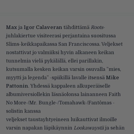
Max
ja
Igor Calaveran
tähdittämä
Roots
-
juhlakiertue visiteerasi perjantaina suositussa
Slims-keikkapaikassa San Franciscossa. Veljekset
nostattivat jo valmiiksi hyvin alkaneen keikan
tunnelmia vielä pykälällä, ellei parillakin,
kutsumalla kesken keikan varsin osuvalla ”mies,
myytti ja legenda” -spiikillä lavalle itsensä
Mike
Pattonin
.
Yhdessä kappaleen alkuperäiselle
albumiversiollekin läsnäolonsa lainanneen Faith
No More-/Mr. Bungle-/Tomahawk-/Fantômas -
solistin kanssa
veljekset taustayhtyeineen luikauttivat ilmoille
varsin napakan läpikäynnin
Lookawaystä
ja sehän