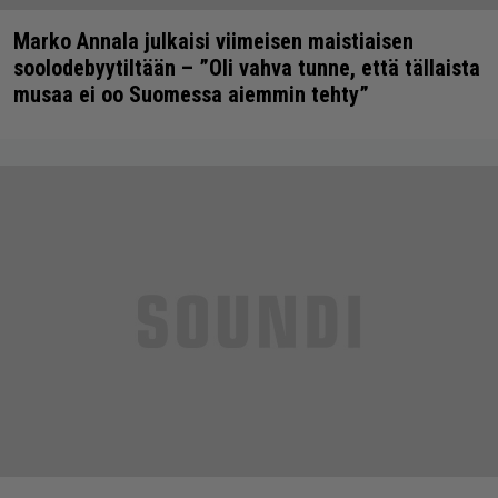
Marko Annala julkaisi viimeisen maistiaisen
soolodebyytiltään – ”Oli vahva tunne, että tällaista
musaa ei oo Suomessa aiemmin tehty”