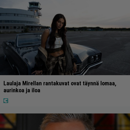
Laulaja Mirellan rantakuvat ovat täynnä lomaa,
aurinkoa ja iloa