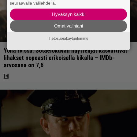
seuraavalla välilehdellä.
Hyväksyn kaikki
Omat valintani
Tietosuojakäytäntömme
Yöllä tv:ssä: Sotaelokuvan näyttelijät kasvattivat
lihakset nopeasti erikoisella kikalla – IMDb-
arvosana on 7,6