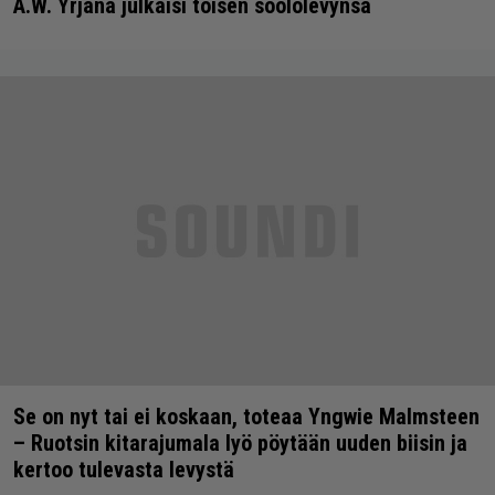
A.W. Yrjänä julkaisi toisen soololevynsä
Se on nyt tai ei koskaan, toteaa Yngwie Malmsteen
– Ruotsin kitarajumala lyö pöytään uuden biisin ja
kertoo tulevasta levystä