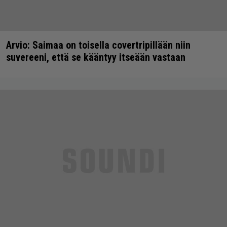
Arvio: Saimaa on toisella covertripillään niin
suvereeni, että se kääntyy itseään vastaan