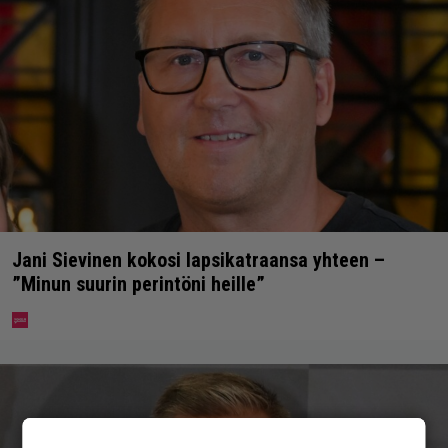
Jani Sievinen kokosi lapsikatraansa yhteen –
”Minun suurin perintöni heille”