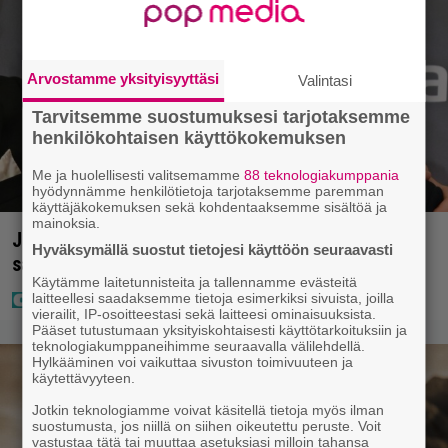
Arvostamme yksityisyyttäsi
Valintasi
Tarvitsemme suostumuksesi tarjotaksemme
henkilökohtaisen käyttökokemuksen
Me ja huolellisesti valitsemamme
88 teknologiakumppania
hyödynnämme henkilötietoja tarjotaksemme paremman
käyttäjäkokemuksen sekä kohdentaaksemme sisältöä ja
mainoksia.
Jani Sieviseltä harvinainen kuva – ”Kaikki lapset
Hyväksymällä suostut tietojesi käyttöön seuraavasti
samaan aikaan”
Käytämme laitetunnisteita ja tallennamme evästeitä
laitteellesi saadaksemme tietoja esimerkiksi sivuista, joilla
vierailit, IP-osoitteestasi sekä laitteesi ominaisuuksista.
Pääset tutustumaan yksityiskohtaisesti käyttötarkoituksiin ja
teknologiakumppaneihimme seuraavalla välilehdellä.
Hylkääminen voi vaikuttaa sivuston toimivuuteen ja
käytettävyyteen.
Jotkin teknologiamme voivat käsitellä tietoja myös ilman
suostumusta, jos niillä on siihen oikeutettu peruste. Voit
vastustaa tätä tai muuttaa asetuksiasi milloin tahansa