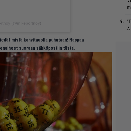
Va
me
”T
ortnoy (@mikeportnoy)
A.
 tiedät mistä kahvitauolla puhutaan! Nappaa
eenaiheet suoraan sähköpostiin tästä.