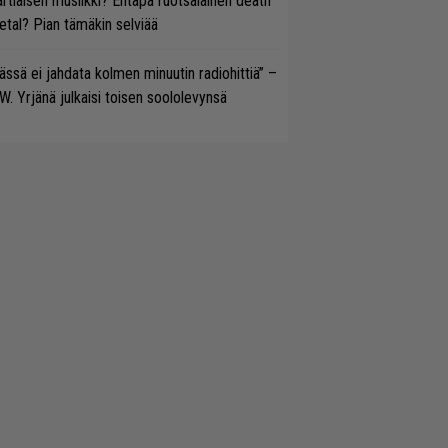
rtiaisen musiikki? Entäpä ruotsalainen death
tal? Pian tämäkin selviää
ässä ei jahdata kolmen minuutin radiohittiä” –
W. Yrjänä julkaisi toisen soololevynsä