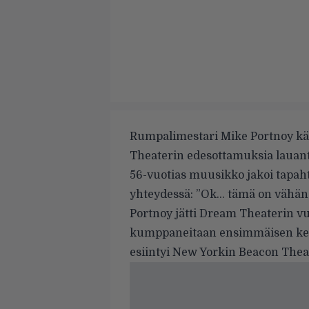
Rumpalimestari Mike Portnoy kä
Theaterin edesottamuksia lauant
56-vuotias muusikko jakoi tapahtu
yhteydessä: ”Ok… tämä on vähän 
Portnoy jätti Dream Theaterin v
kumppaneitaan ensimmäisen ker
esiintyi New Yorkin Beacon Thea