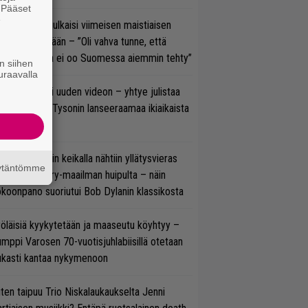
. Pääset
e
rko Annala julkaisi viimeisen maistiaisen
olodebyytiltään – ”Oli vahva tunne, että
llaista musaa ei oo Suomessa aiemmin tehty”
n siihen
uraavalla
thrax julkaisi uuden videon – yhtye julistaa
isillään Mike Tysonin lanseeraamaa ikiaikaista
isautta
ns N’ Rosesin keikalla nähtiin yllätysvieras
äytäntömme
oraan country-maailman huipulta – näin
koonpano suoriutui Bob Dylanin klassikosta
öläisiä kyykytetään ja maaseutu köyhtyy –
mppi Varosen 70-vuotisjuhlabiisillä otetaan
ukasti kantaa nykymenoon
ten taipuu Trio Niskalaukaukselta Jenni