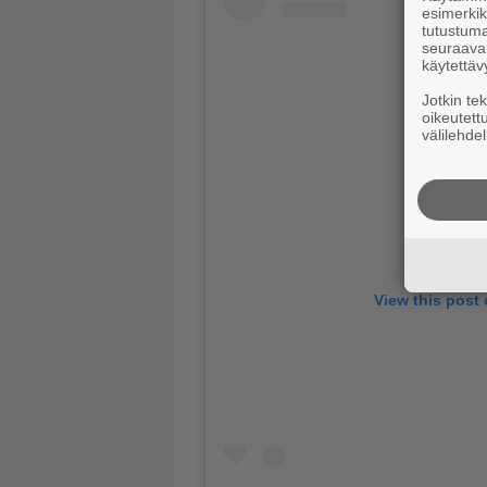
esimerkiks
tutustuma
seuraaval
käytettäv
Jotkin te
oikeutett
välilehdel
View this post