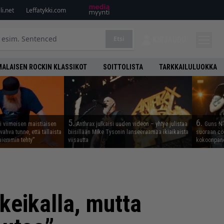
i.net
Leffatykki.com
Etsi
KIRJAUDU
ALAISEN ROCKIN KLASSIKOT
SOITTOLISTA
TARKKAILULUOKKA
5.
6.
i viimeisen maistiaisen
Anthrax julkaisi uuden videon – yhtye julistaa
Guns N’ 
vahva tunne, että tällaista
biisillään Mike Tysonin lanseeraamaa ikiaikaista
suoraan co
iemmin tehty”
viisautta
kokoonpano
keikalla, mutta