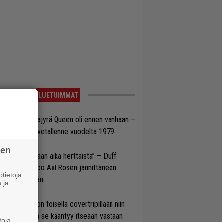
LUETUIMMAT
llainen keikkajyrä Queen oli ennen vanhaan –
tso tulinen livetallenne vuodelta 1979
sen
e oli oikeastaan aika herttaista” – Duff
cKagan kertoo Axl Rosen jännittäneen
tietoja
C/DC-pestiään
 ja
vio: Saimaa on toisella covertripillään niin
vereeni, että se kääntyy itseään vastaan
toja