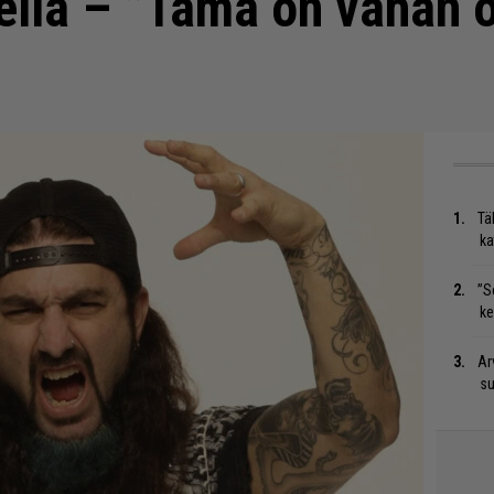
ella – ”Tämä on vähän 
Tä
ka
”S
ke
Ar
su