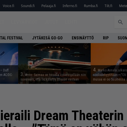
Voice.fi
Soundi.fi
Pelaaja.fi
Inferno.fi
Rumba.fi
Tilt.fi
Metel
ET
LEVYARVIOT
JUTUT
LEHTI
TAL FESTIVAL
JYTÄKESÄ GO-GO
ENSINÄYTTÖ
RIP
SUOM
4.
 – Duff
Marko Annala julkais
3.
en AC/DC-
Arvio: Saimaa on toisella covertripillään niin
soolodebyytiltään – ”Oli 
suvereeni, että se kääntyy itseään vastaan
musaa ei oo Suomessa a
ieraili Dream Theaterin 