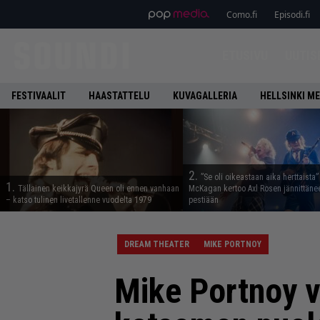
Como.fi
Episodi.fi
ETUSIVU
UUTIS
FESTIVAALIT
HAASTATTELU
KUVAGALLERIA
HELLSINKI ME
2.
”Se oli oikeastaan aika herttaista”
1.
Tällainen keikkajyrä Queen oli ennen vanhaan
McKagan kertoo Axl Rosen jännittäne
– katso tulinen livetallenne vuodelta 1979
pestiään
DREAM THEATER
MIKE PORTNOY
Mike Portnoy v