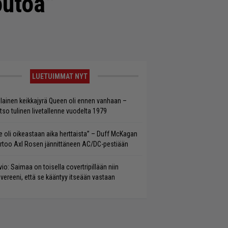
outoa”
LUETUIMMAT NYT
llainen keikkajyrä Queen oli ennen vanhaan –
tso tulinen livetallenne vuodelta 1979
e oli oikeastaan aika herttaista” – Duff McKagan
rtoo Axl Rosen jännittäneen AC/DC-pestiään
vio: Saimaa on toisella covertripillään niin
vereeni, että se kääntyy itseään vastaan