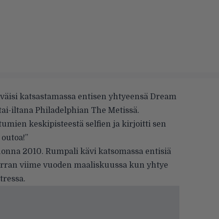
väisi katsastamassa entisen yhtyeensä Dream
ai-iltana Philadelphian The Metissä.
mien keskipisteestä selfien ja kirjoitti sen
outoa!”
uonna 2010. Rumpali kävi katsomassa entisiä
ran viime vuoden maaliskuussa kun yhtye
tressa.