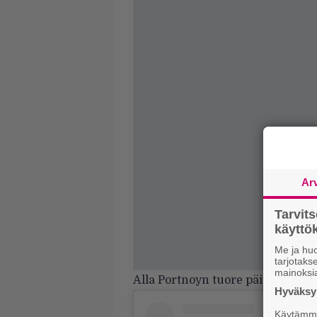
Ar
Tarvit
käytt
Me ja huo
tarjotak
mainoksi
Alla Portnoyn tuore päivitys.
Hyväksym
Käytämme 