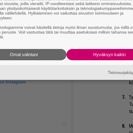
i sivuista, joilla vierailit, IP-osoitteestasi sekä laitteesi ominaisuuksista
an yksityiskohtaisesti käyttötarkoituksiin ja teknologiakumppaneihimm
Ma
la välilehdellä. Hylkääminen voi vaikuttaa sivuston toimivuuteen ja
so
yyteen.
tä
knologiamme voivat käsitellä tietoja myös ilman suostumusta, jos niillä o
u peruste. Voit vastustaa tätä tai muuttaa asetuksiasi milloin tahansa se
lä.
An
bi
vi
Omat valintani
Hyväksyn kaikki
Gu
Tietosuojak
su
 on Instagram
ko
Ty
Tu
ti
Mi