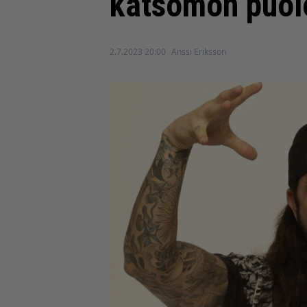
katsomon puol
2.7.2023 20:00
Anssi Eriksson