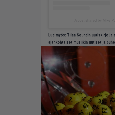
A post shared by Mike P
Lue myös:
Tilaa Soundin uutiskirje ja
ajankohtaiset musiikin uutiset ja puh