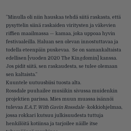
”Minulla oli niin hauskaa tehdä siitä raskasta, että
pysyttelin siinä raskaiden viritysten ja väkevien
riffien maailmassa — kamaa, joka uppoaa hyvin
festivaaleilla. Haluan sen olevan innostuttavaa ja
todella eteenpäin puskevaa. Se on samankaltaista
edellisen [vuoden 2020 The Kingdomin] kanssa.
Jos pidit siitä, sen raskaudesta, se tulee olemaan
sen kaltaista.”
Kuuntele uutuusbiisi tuosta alta.
Rossdale puuhailee musiikin sivussa muidenkin
projektien parissa. Mies muun muassa isännöi
tulevaa
E.A.T. With Gavin Rossdale
-kokkiohjelmaa,
jossa rokkari kutsuu julkisuudesta tuttuja
henkilöitä kotiinsa ja tarjoilee näille itse