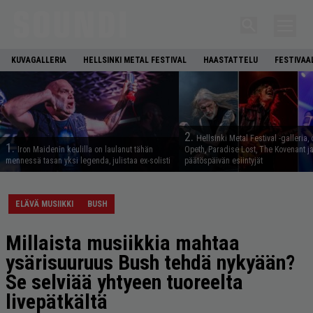
KUVAGALLERIA
HELLSINKI METAL FESTIVAL
HAASTATTELU
FESTIVAA
2.
Hellsinki Metal Festival -galleria, 
1.
Iron Maidenin keulilla on laulanut tähän
Opeth, Paradise Lost, The Kovenant j
mennessä tasan yksi legenda, julistaa ex-solisti
päätöspäivän esiintyjät
ELÄVÄ MUSIIKKI
BUSH
Millaista musiikkia mahtaa
ysärisuuruus Bush tehdä nykyään?
Se selviää yhtyeen tuoreelta
livepätkältä