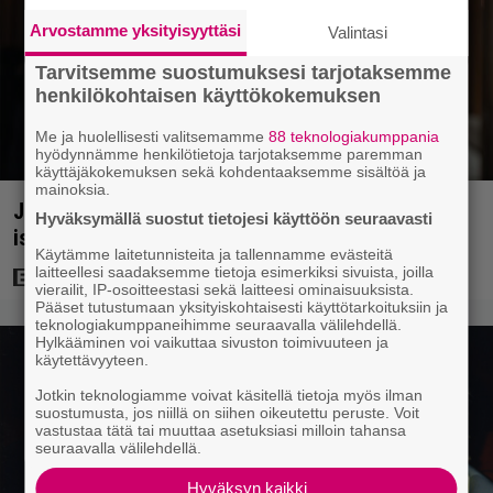
Arvostamme yksityisyyttäsi
Valintasi
Tarvitsemme suostumuksesi tarjotaksemme
henkilökohtaisen käyttökokemuksen
Me ja huolellisesti valitsemamme
88 teknologiakumppania
hyödynnämme henkilötietoja tarjotaksemme paremman
käyttäjäkokemuksen sekä kohdentaaksemme sisältöä ja
mainoksia.
Jalmari Helanderin Rambo-elokuvan päätähti sai
Hyväksymällä suostut tietojesi käyttöön seuraavasti
isoa kiitosta – ”Olemus kuin Stallonella”
Käytämme laitetunnisteita ja tallennamme evästeitä
laitteellesi saadaksemme tietoja esimerkiksi sivuista, joilla
vierailit, IP-osoitteestasi sekä laitteesi ominaisuuksista.
Pääset tutustumaan yksityiskohtaisesti käyttötarkoituksiin ja
teknologiakumppaneihimme seuraavalla välilehdellä.
Hylkääminen voi vaikuttaa sivuston toimivuuteen ja
käytettävyyteen.
Jotkin teknologiamme voivat käsitellä tietoja myös ilman
suostumusta, jos niillä on siihen oikeutettu peruste. Voit
vastustaa tätä tai muuttaa asetuksiasi milloin tahansa
seuraavalla välilehdellä.
Hyväksyn kaikki