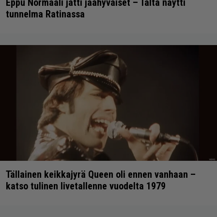
Eppu Normaali jätti jäähyväiset – Tältä näytti
tunnelma Ratinassa
Tällainen keikkajyrä Queen oli ennen vanhaan –
katso tulinen livetallenne vuodelta 1979