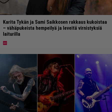
Karita Tykän ja Sami Saikkosen rakkaus kukoistaa
– vähäpukeista hempeilyä ja leveitä virnistyksiä
laiturilla