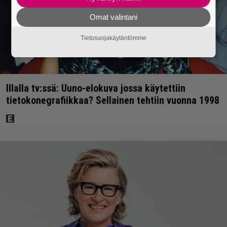
Omat valintani
Tietosuojakäytäntömme
Illalla tv:ssä: Uuno-elokuva jossa käytettiin
tietokonegrafiikkaa? Sellainen tehtiin vuonna 1998