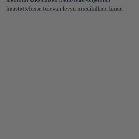
aiemmin saksalaisen Radio Bob! -ohjelman
haastattelussa tulevan levyn musiikillista linjaa.