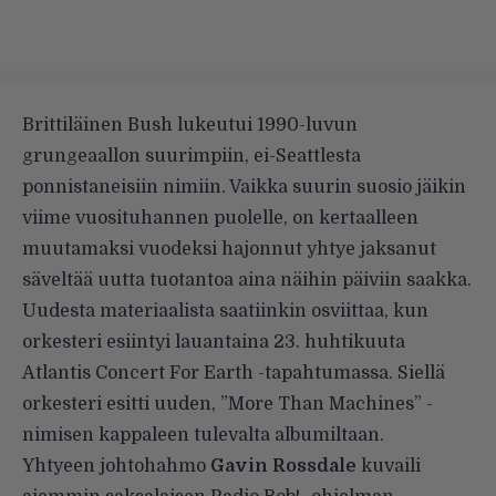
Brittiläinen Bush lukeutui 1990-luvun
grungeaallon suurimpiin, ei-Seattlesta
ponnistaneisiin nimiin. Vaikka suurin suosio jäikin
viime vuosituhannen puolelle, on kertaalleen
muutamaksi vuodeksi hajonnut yhtye jaksanut
säveltää uutta tuotantoa aina näihin päiviin saakka.
Uudesta materiaalista saatiinkin osviittaa, kun
orkesteri esiintyi lauantaina 23. huhtikuuta
Atlantis Concert For Earth -tapahtumassa. Siellä
orkesteri esitti uuden, ”More Than Machines” -
nimisen kappaleen tulevalta albumiltaan.
Yhtyeen johtohahmo
Gavin Rossdale
kuvaili