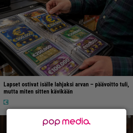
Lapset ostivat isälle lahjaksi arvan – päävoitto tuli,
mutta miten sitten kävikään