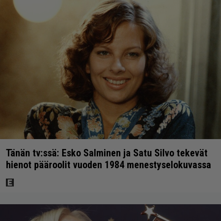
Tänän tv:ssä: Esko Salminen ja Satu Silvo tekevät
hienot pääroolit vuoden 1984 menestyselokuvassa