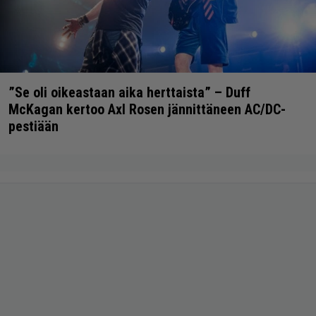
”Se oli oikeastaan aika herttaista” – Duff
McKagan kertoo Axl Rosen jännittäneen AC/DC-
pestiään