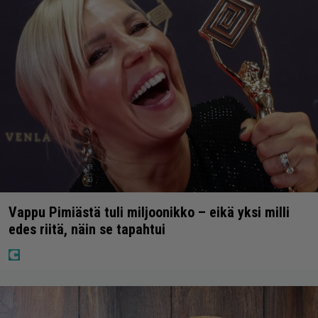
Vappu Pimiästä tuli miljoonikko – eikä yksi milli
edes riitä, näin se tapahtui