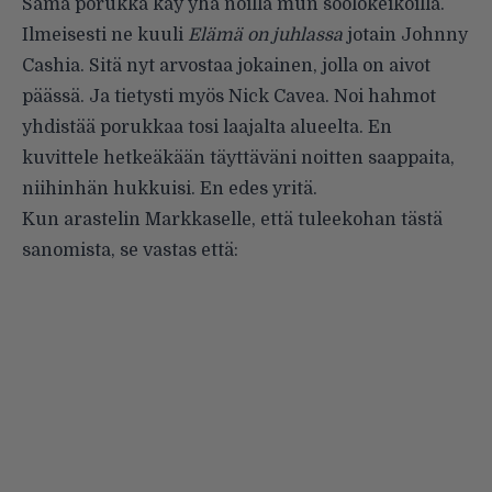
Sama porukka käy yhä noilla mun soolokeikoilla.
Ilmeisesti ne kuuli
Elämä on juhlassa
jotain Johnny
Cashia. Sitä nyt arvostaa jokainen, jolla on aivot
päässä. Ja tietysti myös Nick Cavea. Noi hahmot
yhdistää porukkaa tosi laajalta alueelta. En
kuvittele hetkeäkään täyttäväni noitten saappaita,
niihinhän hukkuisi. En edes yritä.
Kun arastelin Markkaselle, että tuleekohan tästä
sanomista, se vastas että: