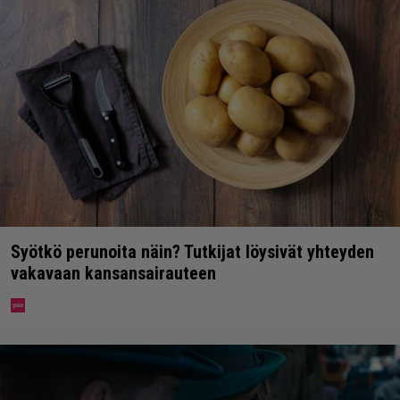
Syötkö perunoita näin? Tutkijat löysivät yhteyden
vakavaan kansansairauteen