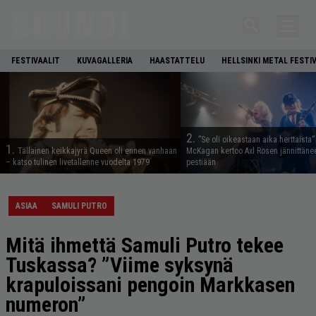
FESTIVAALIT
KUVAGALLERIA
HAASTATTELU
HELLSINKI METAL FESTI
2.
”Se oli oikeastaan aika herttaista”
1.
Tällainen keikkajyrä Queen oli ennen vanhaan
McKagan kertoo Axl Rosen jännittäne
– katso tulinen livetallenne vuodelta 1979
pestiään
ASIAA
SAMULI PUTRO
Mitä ihmettä Samuli Putro tekee
Tuskassa? ”Viime syksynä
krapuloissani pengoin Markkasen
numeron”