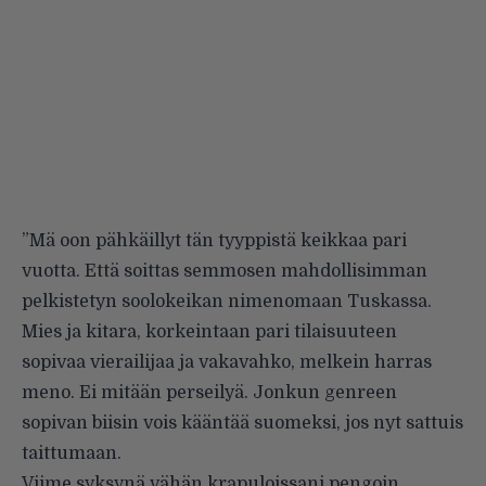
”Mä oon pähkäillyt tän tyyppistä keikkaa pari
vuotta. Että soittas semmosen mahdollisimman
pelkistetyn soolokeikan nimenomaan Tuskassa.
Mies ja kitara, korkeintaan pari tilaisuuteen
sopivaa vierailijaa ja vakavahko, melkein harras
meno. Ei mitään perseilyä. Jonkun genreen
sopivan biisin vois kääntää suomeksi, jos nyt sattuis
taittumaan.
Viime syksynä vähän krapuloissani pengoin