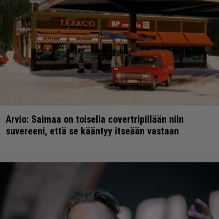
Arvio: Saimaa on toisella covertripillään niin
suvereeni, että se kääntyy itseään vastaan