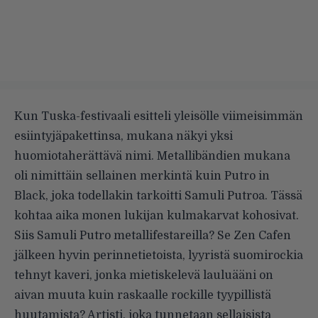
Kun Tuska-festivaali esitteli yleisölle viimeisimmän
esiintyjäpakettinsa, mukana näkyi yksi
huomiotaherättävä nimi. Metallibändien mukana
oli nimittäin sellainen merkintä kuin Putro in
Black, joka todellakin tarkoitti Samuli Putroa. Tässä
kohtaa aika monen lukijan kulmakarvat kohosivat.
Siis Samuli Putro metallifestareilla? Se Zen Cafen
jälkeen hyvin perinnetietoista, lyyristä suomirockia
tehnyt kaveri, jonka mietiskelevä lauluääni on
aivan muuta kuin raskaalle rockille tyypillistä
huutamista? Artisti, joka tunnetaan sellaisista