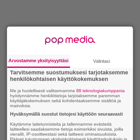
Arvostamme yksityisyyttäsi
Valintasi
Tarvitsemme suostumuksesi tarjotaksemme
henkilökohtaisen käyttökokemuksen
Me ja huolellisesti valitsemamme
88 teknologiakumppania
hyödynnämme henkilötietoja tarjotaksemme paremman
käyttäjäkokemuksen sekä kohdentaaksemme sisältöä ja
mainoksia.
Hyväksymällä suostut tietojesi käyttöön seuraavasti
Käytämme laitetunnisteita ja tallennamme evästeitä
laitteellesi saadaksemme tietoja esimerkiksi sivuista, joilla
vierailit, IP-osoitteestasi sekä laitteesi ominaisuuksista.
Pääset tutustumaan yksityiskohtaisesti käyttötarkoituksiin ja