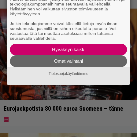
teknologiakumppaneihimme seuraavalla välilehdellä.
Hylkääminen voi vaikuttaa sivuston toimivuuteen ja
käytettävyyteen.
Jotkin teknologiamme voivat käsitellä tietoja myös ilman
suostumusta, jos niillä on siihen oikeutettu peruste. Voit
vastustaa tätä tai muuttaa asetuksiasi milloin tahansa
seuraavalla välilehdellä.
Hyväksyn kaikki
Omat valintani
Tietosuojakäytäntömme
Eurojackpotista 80 000 euroa Suomeen – tänne