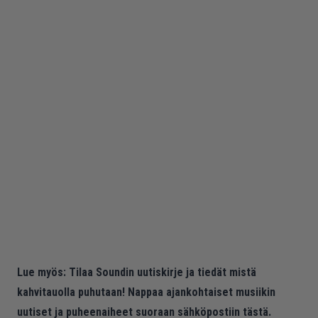
Lue myös:
Tilaa Soundin uutiskirje ja tiedät mistä
kahvitauolla puhutaan! Nappaa ajankohtaiset musiikin
uutiset ja puheenaiheet suoraan sähköpostiin tästä.