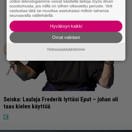
Jotkin teknologiamme voivat käsitellä tietoja myös ilman
suostumusta, jos niillä on siihen oikeutettu peruste. Voit
vastustaa tätä tai muuttaa asetuksiasi milloin tahansa
seuraavalla välilehdellä.
Hyväksyn kaikki
Omat valintani
Tietosuojakäytäntömme
Seiska: Laulaja Frederik lyttäsi Eput – johan oli
taas kielen käyttöä