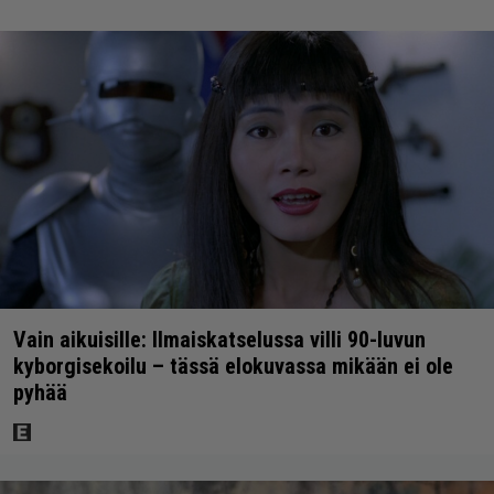
Vain aikuisille: Ilmaiskatselussa villi 90-luvun
kyborgisekoilu – tässä elokuvassa mikään ei ole
pyhää