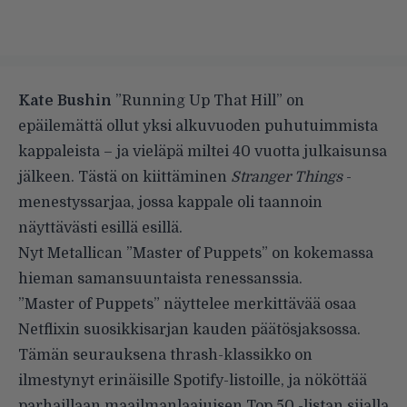
Kate Bushin
”Running Up That Hill” on
epäilemättä ollut yksi alkuvuoden puhutuimmista
kappaleista – ja vieläpä miltei 40 vuotta julkaisunsa
jälkeen. Tästä on kiittäminen
Stranger Things
-
menestyssarjaa, jossa kappale oli taannoin
näyttävästi esillä esillä.
Nyt Metallican ”Master of Puppets” on kokemassa
hieman samansuuntaista renessanssia.
”Master of Puppets” näyttelee merkittävää osaa
Netflixin suosikkisarjan kauden päätösjaksossa.
Tämän seurauksena thrash-klassikko on
ilmestynyt erinäisille Spotify-listoille, ja nököttää
parhaillaan maailmanlaajuisen Top 50 -listan sijalla