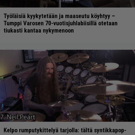
Työläisiä kyykytetään ja maaseutu köyhtyy –
Tumppi Varosen 70-vuotisjuhlabiisillä otetaan
tiukasti kantaa nykymenoon
Kelpo rumputykittelyä tarjolla: tältä syntikkapop-