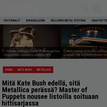
FESTIVAALIT
KUVAGALLERIA
HELLSINKI METAL FESTIVAL
HAASTATTE
1.
2.
Tällainen keikkajyrä Queen oli ennen vanhaan
Arvio: Saimaa on toisella covertrip
– katso tulinen livetallenne vuodelta 1979
suvereeni, että se kääntyy itseään va
ASIAA
KATE BUSH
METALLICA
Mitä Kate Bush edellä, sitä
Metallica perässä? Master of
Puppets nousee listoilla soituaan
hittisarjassa