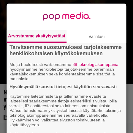
Arvostamme yksityisyyttäsi
Valintasi
Tarvitsemme suostumuksesi tarjotaksemme
henkilökohtaisen käyttökokemuksen
Me ja huolellisesti valitsemamme
88 teknologiakumppania
hyödynnämme henkilötietoja tarjotaksemme paremman
käyttäjäkokemuksen sekä kohdentaaksemme sisältöä ja
mainoksia.
Hyväksymällä suostut tietojesi käyttöön seuraavasti
Nyt Netflixissä: Christopher Nolanin viiden tähden
Käytämme laitetunnisteita ja tallennamme evästeitä
mysteerileffa – ”Huikean hienosti kirjoitettu
laitteellesi saadaksemme tietoja esimerkiksi sivuista, joilla
yllätyskäänteiden sarja”
vierailit, IP-osoitteestasi sekä laitteesi ominaisuuksista.
Pääset tutustumaan yksityiskohtaisesti käyttötarkoituksiin ja
teknologiakumppaneihimme seuraavalla välilehdellä.
Hylkääminen voi vaikuttaa sivuston toimivuuteen ja
käytettävyyteen.