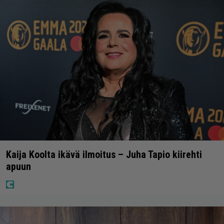
Kaija Koolta ikävä ilmoitus – Juha Tapio kiirehti
apuun