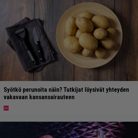
Syötkö perunoita näin? Tutkijat löysivät yhteyden
vakavaan kansansairauteen