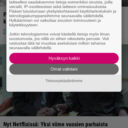
laitteellesi saadaksemme tietoja esimerkiksi sivuista, joilla
vierailit, IP-osoitteestasi sekä laitteesi ominaisuuksista.
Pääset tutustumaan yksityiskohtaisesti käyttötarkoituksiin ja
Poliisilla tehovalvonta – tästä kysymys ja näin
teknologiakumppaneihimme seuraavalla välilehdellä.
kauan kestää
Hylkääminen voi vaikuttaa sivuston toimivuuteen ja
käytettävyyteen.
Jotkin teknologiamme voivat käsitellä tietoja myös ilman
suostumusta, jos niillä on siihen oikeutettu peruste. Voit
vastustaa tätä tai muuttaa asetuksiasi milloin tahansa
seuraavalla välilehdellä.
Hyväksyn kaikki
Omat valintani
Tietosuojakäytäntömme
Nyt Netflixissä: Yksi viime vuosien parhaista