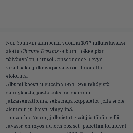
Neil Youngin alunperin vuonna 1977 julkaistavaksi
aiottu
Chrome Dreams
-albumi näkee pian
päivänvalon, uutisoi
Consequence
. Levyn
viralliseksi julkaisupäiväksi on ilmoitettu 11.
elokuuta.
Albumi koostuu vuosina 1974-1976 tehdyistä
äänityksistä, joista kaksi on aiemmin
julkaisemattomia, sekä neljä kappaletta, joita ei ole
aiemmin julkaistu vinyylinä.
Uusvanhat Young-julkaistut eivät jää tähän, sillä
luvassa on myös uuteen box set -pakettiin kuuluvat