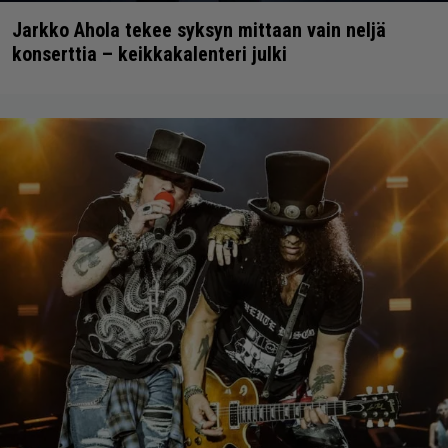
Jarkko Ahola tekee syksyn mittaan vain neljä
konserttia – keikkakalenteri julki