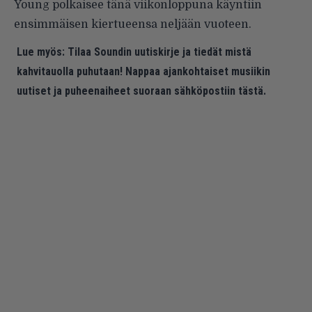
Young polkaisee tänä viikonloppuna käyntiin
ensimmäisen kiertueensa neljään vuoteen.
Lue myös:
Tilaa Soundin uutiskirje ja tiedät mistä
kahvitauolla puhutaan! Nappaa ajankohtaiset musiikin
uutiset ja puheenaiheet suoraan sähköpostiin tästä.