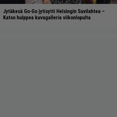
Jytäkesä Go-Go jytisytti Helsingin Suvilahtea –
Katso hulppea kuvagalleria viikonlopulta