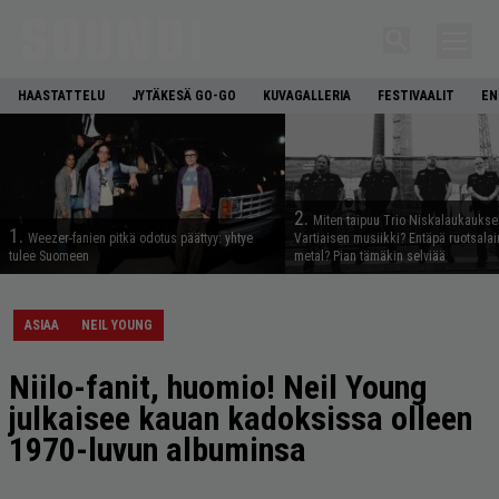
HAASTATTELU
JYTÄKESÄ GO-GO
KUVAGALLERIA
FESTIVAALIT
EN
2.
Miten taipuu Trio Niskalaukaukse
1.
Weezer-fanien pitkä odotus päättyy: yhtye
Vartiaisen musiikki? Entäpä ruotsala
tulee Suomeen
metal? Pian tämäkin selviää
ASIAA
NEIL YOUNG
Niilo-fanit, huomio! Neil Young
julkaisee kauan kadoksissa olleen
1970-luvun albuminsa