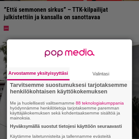
”Että semmonen sirkus” – TTK-kilpailijat
julkistettiin ja kansalla on sanottavaa
Arvostamme yksityisyyttäsi
Valintasi
Tarvitsemme suostumuksesi tarjotaksemme
henkilökohtaisen käyttökokemuksen
Me ja huolellisesti valitsemamme
88 teknologiakumppania
hyödynnämme henkilötietoja tarjotaksemme paremman
käyttäjäkokemuksen sekä kohdentaaksemme sisältöä ja
mainoksia.
Hyväksymällä suostut tietojesi käyttöön seuraavasti
Käytämme laitetunnisteita ja tallennamme evästeitä