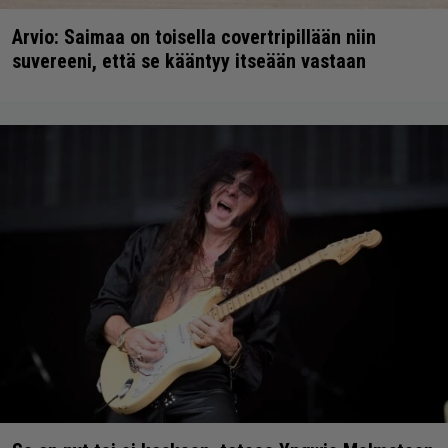
Arvio: Saimaa on toisella covertripillään niin
suvereeni, että se kääntyy itseään vastaan