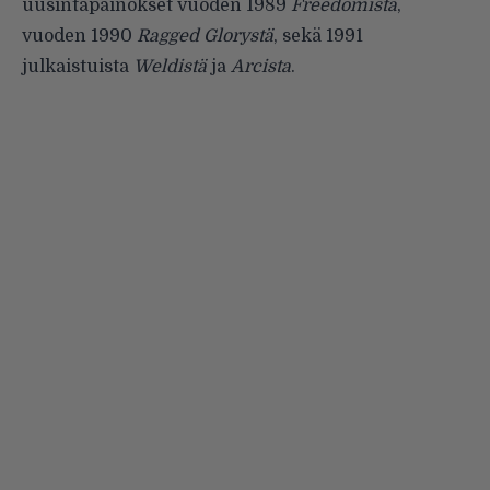
uusintapainokset vuoden 1989
Freedomista
,
vuoden 1990
Ragged
Glorystä
, sekä 1991
julkaistuista
Weldistä
ja
Arcista
.