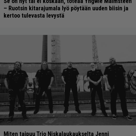
Se on nyt tai ei koskaan, toteaa Yngwie Malmsteen
– Ruotsin kitarajumala lyö pöytään uuden biisin ja
kertoo tulevasta levystä
Miten taipuu Trio Niskalaukaukselta Jenni