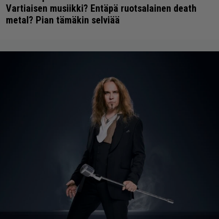
Vartiaisen musiikki? Entäpä ruotsalainen death
metal? Pian tämäkin selviää