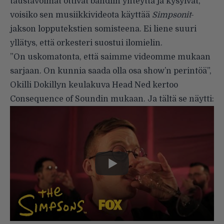
taustavoimat ottivat bändiin yhteyttä ja kysyivät,
voisiko sen musiikkivideota käyttää
Simpsonit
-
jakson lopputekstien somisteena. Ei liene suuri
yllätys, että orkesteri suostui ilomielin.
”On uskomatonta, että saimme videomme mukaan
sarjaan. On kunnia saada olla osa show’n perintöä”,
Okilli Dokillyn keulakuva Head Ned kertoo
Consequence of Soundin mukaan. Ja tältä se näytti: