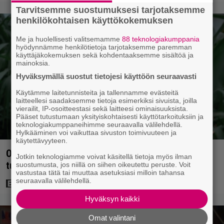
Tarvitsemme suostumuksesi tarjotaksemme
henkilökohtaisen käyttökokemuksen
Me ja huolellisesti valitsemamme
88 teknologiakumppania
hyödynnämme henkilötietoja tarjotaksemme paremman
käyttäjäkokemuksen sekä kohdentaaksemme sisältöä ja
mainoksia.
Hyväksymällä suostut tietojesi käyttöön seuraavasti
Käytämme laitetunnisteita ja tallennamme evästeitä
laitteellesi saadaksemme tietoja esimerkiksi sivuista, joilla
vierailit, IP-osoitteestasi sekä laitteesi ominaisuuksista.
Pääset tutustumaan yksityiskohtaisesti käyttötarkoituksiin ja
teknologiakumppaneihimme seuraavalla välilehdellä.
Hylkääminen voi vaikuttaa sivuston toimivuuteen ja
käytettävyyteen.
Ohjaaja lähti kalppimaan 870 miljoonaa dollaria
Jotkin teknologiamme voivat käsitellä tietoja myös ilman
tuottaneen elokuvan jatko-osasta
suostumusta, jos niillä on siihen oikeutettu peruste. Voit
vastustaa tätä tai muuttaa asetuksiasi milloin tahansa
seuraavalla välilehdellä.
Hyväksyn kaikki
Omat valintani