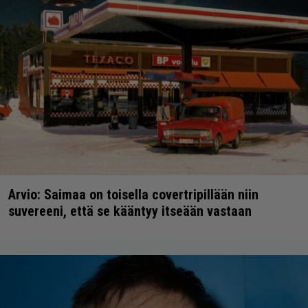
Arvio: Saimaa on toisella covertripillään niin
suvereeni, että se kääntyy itseään vastaan