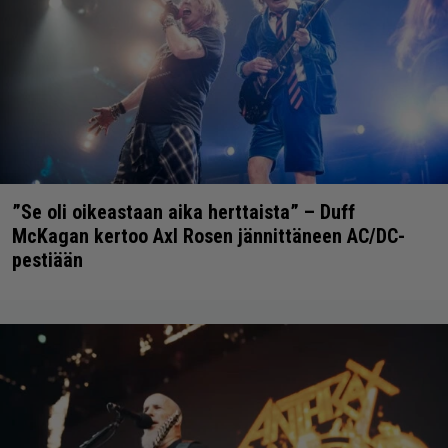
”Se oli oikeastaan aika herttaista” – Duff
McKagan kertoo Axl Rosen jännittäneen AC/DC-
pestiään