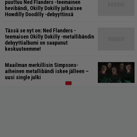
puuttuu Ned Flanders -teemainen
hevibändi, Okilly Dokilly julkaisee
Howdilly Doodilly -debyyttinsä
Tässä se nyt on: Ned Flanders -
teemaisen Okilly Dokilly -metallibändin
debyyttialbumi on saapunut
keskuuteemme!
Maailman merkillisin Simpsons-
aiheinen metallibändi iskee jälleen –
uusi single julki