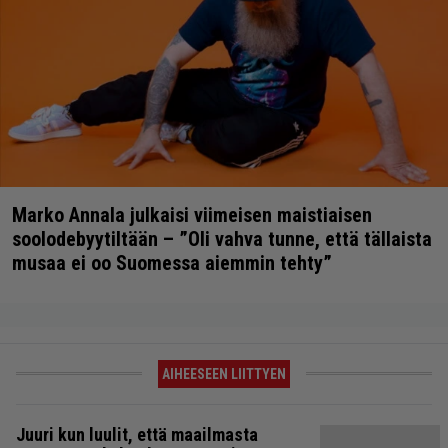
Marko Annala julkaisi viimeisen maistiaisen
soolodebyytiltään – ”Oli vahva tunne, että tällaista
musaa ei oo Suomessa aiemmin tehty”
AIHEESEEN LIITTYEN
Juuri kun luulit, että maailmasta