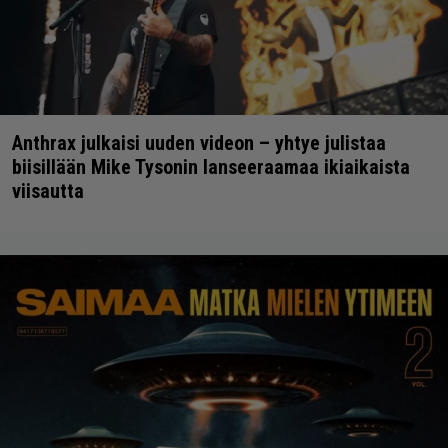
Anthrax julkaisi uuden videon – yhtye julistaa
biisillään Mike Tysonin lanseeraamaa ikiaikaista
viisautta