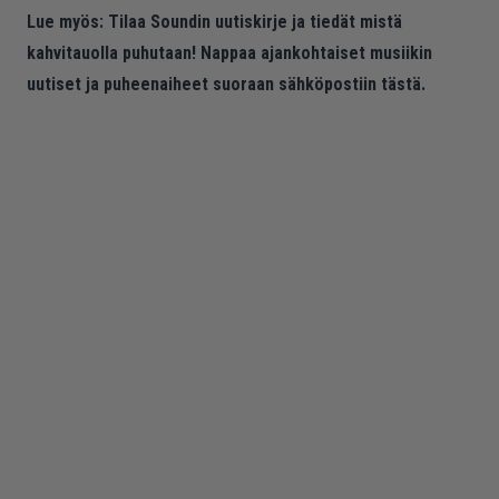
Lue myös:
Tilaa Soundin uutiskirje ja tiedät mistä
kahvitauolla puhutaan! Nappaa ajankohtaiset musiikin
uutiset ja puheenaiheet suoraan sähköpostiin tästä.