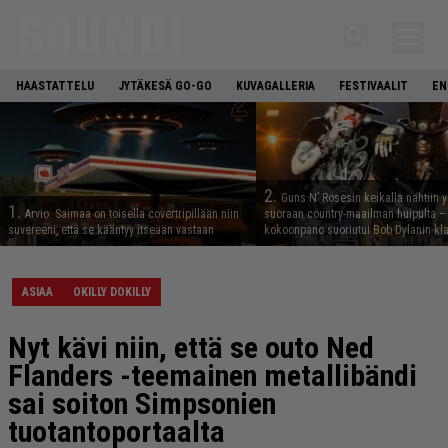
HAASTATTELU
JYTÄKESÄ GO-GO
KUVAGALLERIA
FESTIVAALIT
EN
2.
Guns N’ Rosesin keikalla nähtiin y
1.
Arvio: Saimaa on toisella covertripillään niin
suoraan country-maailman huipulta –
suvereeni, että se kääntyy itseään vastaan
kokoonpano suoriutui Bob Dylanin kl
ASIAA
OKILLY DOKILLY
Nyt kävi niin, että se outo Ned
Flanders -teemainen metallibändi
sai soiton Simpsonien
tuotantoportaalta