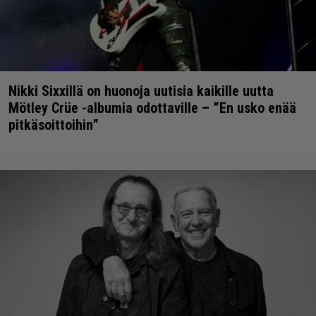
Nikki Sixxillä on huonoja uutisia kaikille uutta
Mötley Crüe -albumia odottaville – ”En usko enää
pitkäsoittoihin”