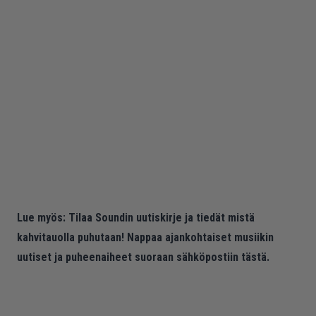
Lue myös:
Tilaa Soundin uutiskirje ja tiedät mistä
kahvitauolla puhutaan! Nappaa ajankohtaiset musiikin
uutiset ja puheenaiheet suoraan sähköpostiin tästä.