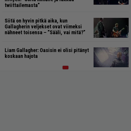
twiittailemasta”
Siitä on hyvin pitkä aika, kun
Gallagherin veljekset ovat viimeksi
nähneet toisensa – ”Sääli, vai mitä?”
Liam Gallagher: Oasisin ei olisi pitänyt
koskaan hajota