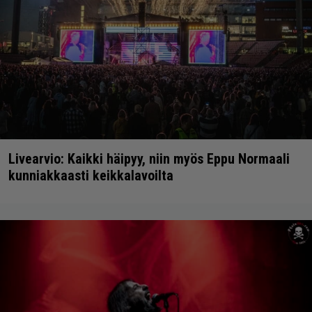
Livearvio: Kaikki häipyy, niin myös Eppu Normaali
kunniakkaasti keikkalavoilta