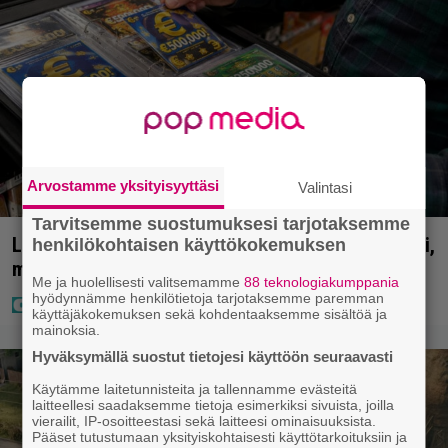
Arvostamme yksityisyyttäsi
Valintasi
Tarvitsemme suostumuksesi tarjotaksemme
Lapset ostivat isälle lahjaksi arvan – päävoitto tuli,
henkilökohtaisen käyttökokemuksen
mutta miten sitten kävikään
Me ja huolellisesti valitsemamme
88 teknologiakumppania
hyödynnämme henkilötietoja tarjotaksemme paremman
käyttäjäkokemuksen sekä kohdentaaksemme sisältöä ja
mainoksia.
Hyväksymällä suostut tietojesi käyttöön seuraavasti
Käytämme laitetunnisteita ja tallennamme evästeitä
laitteellesi saadaksemme tietoja esimerkiksi sivuista, joilla
vierailit, IP-osoitteestasi sekä laitteesi ominaisuuksista.
Pääset tutustumaan yksityiskohtaisesti käyttötarkoituksiin ja