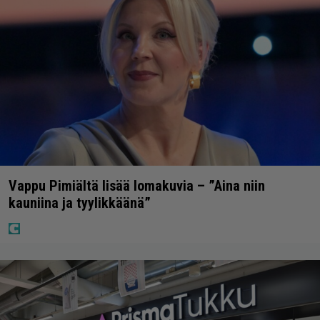
Vappu Pimiältä lisää lomakuvia – ”Aina niin
kauniina ja tyylikkäänä”