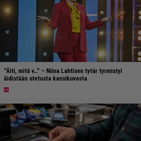
”Äiti, mitä v…” – Niina Lahtisen tytär tyrmistyi
äidistään otetusta kansikuvasta