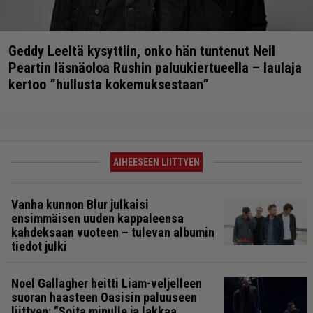
Geddy Leeltä kysyttiin, onko hän tuntenut Neil
Peartin läsnäoloa Rushin paluukiertueella – laulaja
kertoo ”hullusta kokemuksestaan”
AIHEESEEN LIITTYEN
Vanha kunnon Blur julkaisi
ensimmäisen uuden kappaleensa
kahdeksaan vuoteen – tulevan albumin
tiedot julki
Noel Gallagher heitti Liam-veljelleen
suoran haasteen Oasisin paluuseen
liittyen: ”Soita minulle ja lakkaa