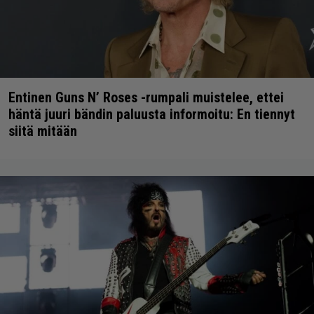
Entinen Guns N’ Roses -rumpali muistelee, ettei
häntä juuri bändin paluusta informoitu: En tiennyt
siitä mitään