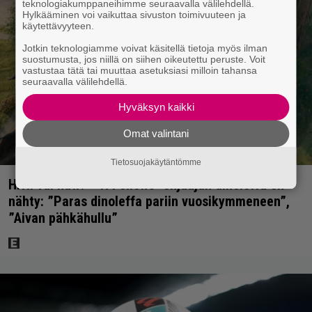
teknologiakumppaneihimme seuraavalla välilehdellä.
Hylkääminen voi vaikuttaa sivuston toimivuuteen ja
käytettävyyteen.
Jotkin teknologiamme voivat käsitellä tietoja myös ilman
suostumusta, jos niillä on siihen oikeutettu peruste. Voit
vastustaa tätä tai muuttaa asetuksiasi milloin tahansa
seuraavalla välilehdellä.
Hyväksyn kaikki
Omat valintani
Tietosuojakäytäntömme
Hitti vai huti? – It Follows -ohjaajan dinoleffa on
nähty: ”Paras dinoleffa pariin vuosikymmeneen”,
”Aivan pähkähullu”