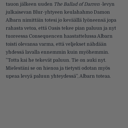
tauon jälkeen uuden
The Ballad of Darren
-levyn
julkaisevan Blur-yhtyeen keulahahmo Damon
Albarn nimittäin
totesi jo keväällä
lyöneensä jopa
rahasta vetoa, että Oasis tekee pian paluun ja nyt
tuoreessa Consequencen haastattelussa
Albarn
toisti olevansa varma, että veljekset nähdään
yhdessä lavalla ennemmin kuin myöhemmin.
”Totta kai he tekevät paluun. Tie on auki nyt.
Mielestäni se on hienoa ja tietysti odotan myös
upeaa levyä paluun yhteydessä”, Albarn toteaa.