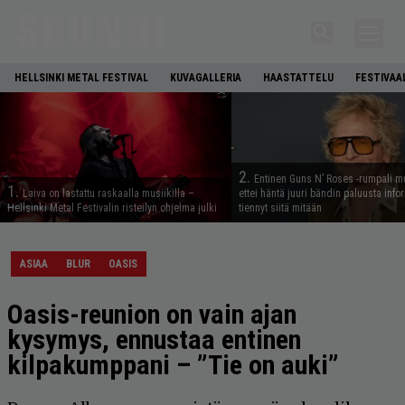
HELLSINKI METAL FESTIVAL
KUVAGALLERIA
HAASTATTELU
FESTIVAA
2.
Entinen Guns N’ Roses -rumpali mu
1.
Laiva on lastattu raskaalla musiikilla –
ettei häntä juuri bändin paluusta info
Hellsinki Metal Festivalin risteilyn ohjelma julki
tiennyt siitä mitään
ASIAA
BLUR
OASIS
Oasis-reunion on vain ajan
kysymys, ennustaa entinen
kilpakumppani – ”Tie on auki”