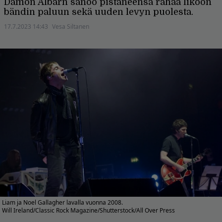
Damon Albarn sanoo pistäneensä rahaa likoon
bändin paluun sekä uuden levyn puolesta.
17.7.2023 14:43
Vesa Siltanen
Liam ja Noel Gallagher lavalla vuonna 2008.
Will Ireland/Classic Rock Magazine/Shutterstock/All Over Press