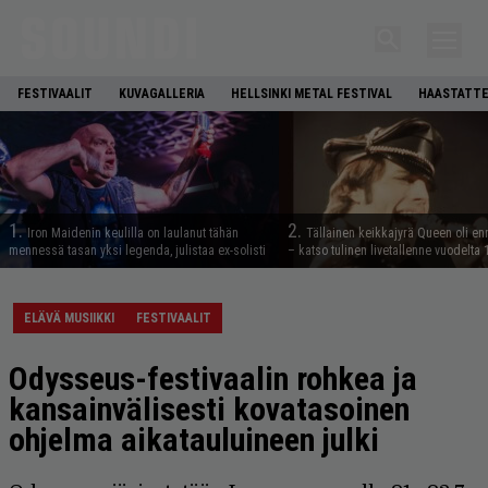
FESTIVAALIT
KUVAGALLERIA
HELLSINKI METAL FESTIVAL
HAASTATTE
1.
2.
Iron Maidenin keulilla on laulanut tähän
Tällainen keikkajyrä Queen oli e
mennessä tasan yksi legenda, julistaa ex-solisti
– katso tulinen livetallenne vuodelta
ELÄVÄ MUSIIKKI
FESTIVAALIT
Odysseus-festivaalin rohkea ja
kansainvälisesti kovatasoinen
ohjelma aikatauluineen julki