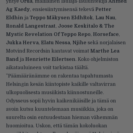
yhtye
Oruã
, malilainen laulaja-lauluntekijä
Ahmed
Ag Kaedy
, ensiesiintymisensä tekevä
Petter
Eldhin
ja
Teppo Mäkysen EldhRok
,
Lau Nau
,
Ronald Langestraat
,
Joose Keskitalo & The
Mystic Revelation Of Teppo Repo
,
Horseface
,
Jukka Herva
,
Elatu Nessa
,
Njihe
sekä norjalaisen
Motvind Recordsin kantavat voimat
Marthe Lea
Band
ja
Henriette Eilertsen
. Koko ohjelmiston
aikatauluineen voit tarkistaa
täältä
.
”Päämääränämme on rakentaa tapahtumasta
Helsingin kesän kiintopiste kaikille valtavirran
ulkopuolisesta musiikista kiinnostuneille.
Odysseus sopii hyvin kaikenikäisille ja tämä on
avoin kutsu kuuntelemaan musiikkia, joka on
suurelta osin entuudestaan hieman vähemmän
huomioitua. Uskon, että tämän kokoluokan