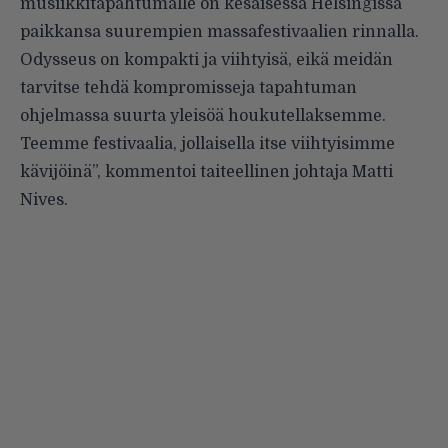
musiikkitapahtumalle on kesäisessä Helsingissä
paikkansa suurempien massafestivaalien rinnalla.
Odysseus on kompakti ja viihtyisä, eikä meidän
tarvitse tehdä kompromisseja tapahtuman
ohjelmassa suurta yleisöä houkutellaksemme.
Teemme festivaalia, jollaisella itse viihtyisimme
kävijöinä”, kommentoi taiteellinen johtaja Matti
Nives.