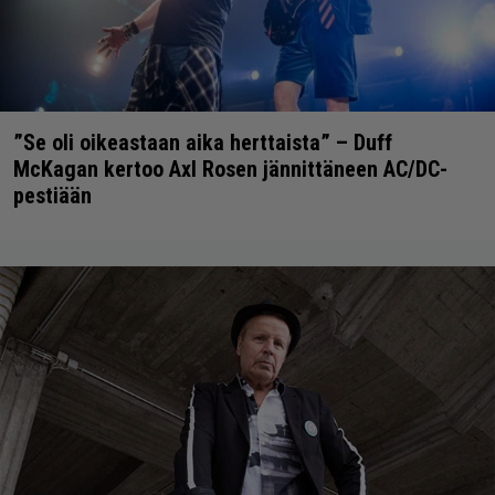
”Se oli oikeastaan aika herttaista” – Duff
McKagan kertoo Axl Rosen jännittäneen AC/DC-
pestiään