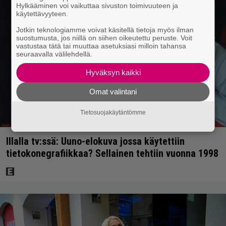
Hylkääminen voi vaikuttaa sivuston toimivuuteen ja
käytettävyyteen.
Jotkin teknologiamme voivat käsitellä tietoja myös ilman
suostumusta, jos niillä on siihen oikeutettu peruste. Voit
vastustaa tätä tai muuttaa asetuksiasi milloin tahansa
seuraavalla välilehdellä.
Hyväksyn kaikki
Omat valintani
Tietosuojakäytäntömme
Illalla tv:ssä: Uuno-elokuva jossa käytettiin
tietokonegrafiikkaa? Sellainen tehtiin vuonna 1998