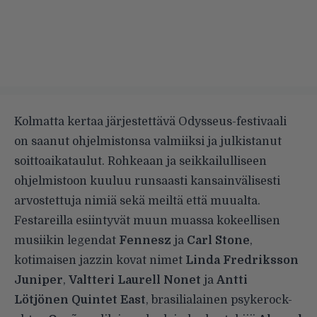
Kolmatta kertaa järjestettävä Odysseus-festivaali
on saanut ohjelmistonsa valmiiksi ja julkistanut
soittoaikataulut
. Rohkeaan ja seikkailulliseen
ohjelmistoon kuuluu runsaasti kansainvälisesti
arvostettuja nimiä sekä meiltä että muualta.
Festareilla esiintyvät muun muassa kokeellisen
musiikin legendat
Fennesz
ja
Carl Stone
,
kotimaisen jazzin kovat nimet
Linda Fredriksson
Juniper
,
Valtteri Laurell Nonet
ja
Antti
Lötjönen Quintet East
, brasilialainen psykerock-