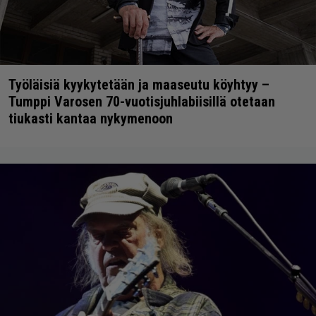
Työläisiä kyykytetään ja maaseutu köyhtyy –
Tumppi Varosen 70-vuotisjuhlabiisillä otetaan
tiukasti kantaa nykymenoon