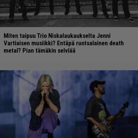
Miten taipuu Trio Niskalaukaukselta Jenni
Vartiaisen musiikki? Entäpä ruotsalainen death
metal? Pian tämäkin selviää