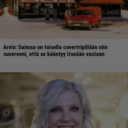
Arvio: Saimaa on toisella covertripillään niin
suvereeni, että se kääntyy itseään vastaan