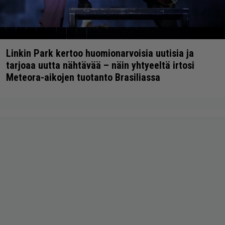
Linkin Park kertoo huomionarvoisia uutisia ja
tarjoaa uutta nähtävää – näin yhtyeeltä irtosi
Meteora-aikojen tuotanto Brasiliassa