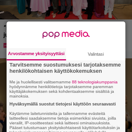
”Että semmonen sirkus” – TTK-kilpailijat
julkistettiin ja kansalla on sanottavaa
Arvostamme yksityisyyttäsi
Valintasi
Tarvitsemme suostumuksesi tarjotaksemme
henkilökohtaisen käyttökokemuksen
Me ja huolellisesti valitsemamme
88 teknologiakumppania
hyödynnämme henkilötietoja tarjotaksemme paremman
käyttäjäkokemuksen sekä kohdentaaksemme sisältöä ja
mainoksia.
Hyväksymällä suostut tietojesi käyttöön seuraavasti
Käytämme laitetunnisteita ja tallennamme evästeitä
laitteellesi saadaksemme tietoja esimerkiksi sivuista, joilla
vierailit, IP-osoitteestasi sekä laitteesi ominaisuuksista.
Pääset tutustumaan yksityiskohtaisesti käyttötarkoituksiin ja