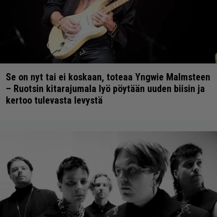
Se on nyt tai ei koskaan, toteaa Yngwie Malmsteen
– Ruotsin kitarajumala lyö pöytään uuden biisin ja
kertoo tulevasta levystä