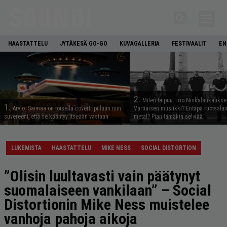
HAASTATTELU
JYTÄKESÄ GO-GO
KUVAGALLERIA
FESTIVAALIT
EN
2.
Miten taipuu Trio Niskalaukaukse
1.
Arvio: Saimaa on toisella covertripillään niin
Vartiaisen musiikki? Entäpä ruotsala
suvereeni, että se kääntyy itseään vastaan
metal? Pian tämäkin selviää
LUKEMISTA
HAASTATTELU
MIKE NESS
SOCIAL DISTORTION
”Olisin luultavasti vain päätynyt
suomalaiseen vankilaan” – Social
Distortionin Mike Ness muistelee
vanhoja pahoja aikoja