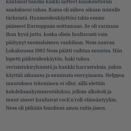
kantanut bändin kaikki laitteet kanikonttoriin
saadakseni rahaa. Kama oli siihen aikaan minulle
tärkeintä. Huumeidenkäyttöni takia emme
päässeet Eurooppaan soittamaan. Se oli varmaan
ihan hyvä juttu, koska olisin luultavasti vain
päätynyt suomalaiseen vankilaan, Ness nauraa.
Lokakuussa 1985 Ness päätti vaihtaa suuntaa. Hän
lopetti päihteidenkäytön, haki tukea
vertaistukiryhmistä ja hankki harrastuksia, joihin
käyttää aikaansa ja suunnata energiaansa. Helppoa
muutoksen tekeminen ei ollut, sillä elettiin
kahdeksankymmentälukua, jolloin alkoholi ja
muut aineet kuuluivat rock’n’roll-elämäntyyliin.
Ness oli pitkään bändinsä ainoa raitis jäsen.