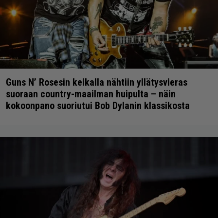
Guns N’ Rosesin keikalla nähtiin yllätysvieras
suoraan country-maailman huipulta – näin
kokoonpano suoriutui Bob Dylanin klassikosta