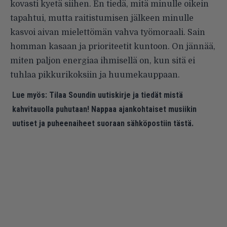
kovasti kyetä siihen. En tiedä, mitä minulle oikein
tapahtui, mutta raitistumisen jälkeen minulle
kasvoi aivan mielettömän vahva työmoraali. Sain
homman kasaan ja prioriteetit kuntoon. On jännää,
miten paljon energiaa ihmisellä on, kun sitä ei
tuhlaa pikkurikoksiin ja huumekauppaan.
Lue myös:
Tilaa Soundin uutiskirje ja tiedät mistä
kahvitauolla puhutaan! Nappaa ajankohtaiset musiikin
uutiset ja puheenaiheet suoraan sähköpostiin tästä.