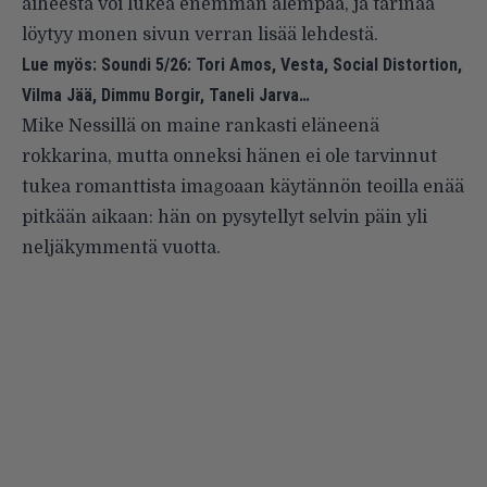
aiheesta voi lukea enemmän alempaa, ja tarinaa
löytyy monen sivun verran lisää lehdestä.
Lue myös:
Soundi 5/26: Tori Amos, Vesta, Social Distortion,
Vilma Jää, Dimmu Borgir, Taneli Jarva…
Mike Nessillä on maine rankasti eläneenä
rokkarina, mutta onneksi hänen ei ole tarvinnut
tukea romanttista imagoaan käytännön teoilla enää
pitkään aikaan: hän on pysytellyt selvin päin yli
neljäkymmentä vuotta.