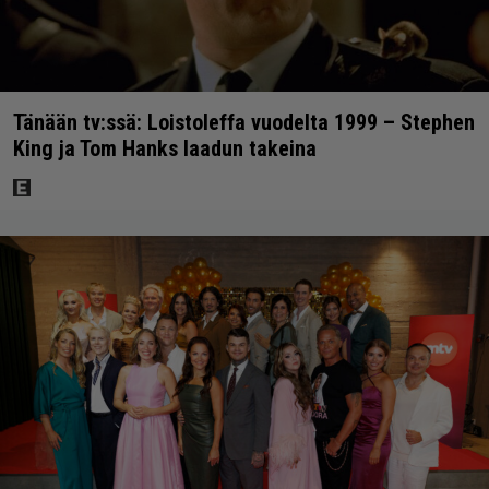
Tänään tv:ssä: Loistoleffa vuodelta 1999 – Stephen
King ja Tom Hanks laadun takeina