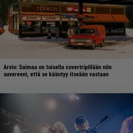
Arvio: Saimaa on toisella covertripillään niin
suvereeni, että se kääntyy itseään vastaan