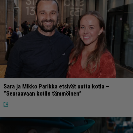
Sara ja Mikko Parikka etsivät uutta kotia –
”Seuraavaan kotiin tämmöinen”