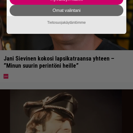
Omat valintani
Tietosuojakäytäntömme
Jani Sievinen kokosi lapsikatraansa yhteen –
”Minun suurin perintöni heille”