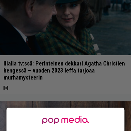
Illalla tv:ssä: Perinteinen dekkari Agatha Christien
hengessä – vuoden 2023 leffa tarjoaa
murhamysteerin