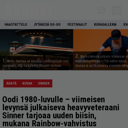
HAASTATTELU
JYTÄKESÄ GO-GO
FESTIVAALIT
KUVAGALLERIA
EN
2.
Marko Annala julkaisi viimeisen m
1.
Arvio: Saimaa on toisella covertripillään niin
soolodebyytiltään – ”Oli vahva tunne, e
suvereeni, että se kääntyy itseään vastaan
musaa ei oo Suomessa aiemmin tehty
ÄÄNTÄ
KUVAA
SINNER
Oodi 1980-luvulle – viimeisen
levynsä julkaiseva heavyveteraani
Sinner tarjoaa uuden biisin,
mukana Rainbow-vahvistus