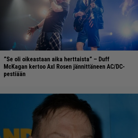
”Se oli oikeastaan aika herttaista” – Duff
McKagan kertoo Axl Rosen jännittäneen AC/DC-
pestiään