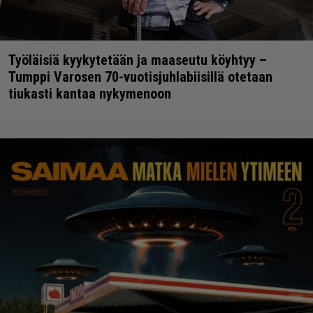
Työläisiä kyykytetään ja maaseutu köyhtyy –
Tumppi Varosen 70-vuotisjuhlabiisillä otetaan
tiukasti kantaa nykymenoon