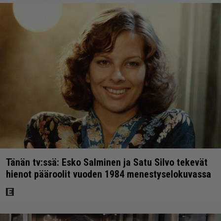
Tänän tv:ssä: Esko Salminen ja Satu Silvo tekevät
hienot pääroolit vuoden 1984 menestyselokuvassa