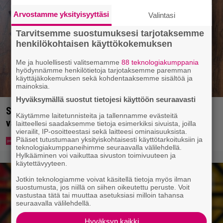
Arvostamme yksityisyyttäsi
Valintasi
Tarvitsemme suostumuksesi tarjotaksemme
henkilökohtaisen käyttökokemuksen
Me ja huolellisesti valitsemamme
88 teknologiakumppania
hyödynnämme henkilötietoja tarjotaksemme paremman
käyttäjäkokemuksen sekä kohdentaaksemme sisältöä ja
mainoksia.
Hyväksymällä suostut tietojesi käyttöön seuraavasti
Syötkö perunoita näin? Tutkijat löysivät yhteyden
Käytämme laitetunnisteita ja tallennamme evästeitä
vakavaan kansansairauteen
laitteellesi saadaksemme tietoja esimerkiksi sivuista, joilla
vierailit, IP-osoitteestasi sekä laitteesi ominaisuuksista.
Pääset tutustumaan yksityiskohtaisesti käyttötarkoituksiin ja
teknologiakumppaneihimme seuraavalla välilehdellä.
Hylkääminen voi vaikuttaa sivuston toimivuuteen ja
käytettävyyteen.
Jotkin teknologiamme voivat käsitellä tietoja myös ilman
suostumusta, jos niillä on siihen oikeutettu peruste. Voit
vastustaa tätä tai muuttaa asetuksiasi milloin tahansa
seuraavalla välilehdellä.
Hyväksyn kaikki