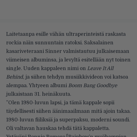
Laitetaanpa esille vähän ultraperinteistä raskasta
rockia näin sunnuntain ratoksi. Saksalainen
kasariveteraani Sinner valmistautuu julkaisemaan
viimeisen albuminsa, ja levyltä esitellään nyt toinen
single. Uuden kappaleen nimi on
Leave It All
Behind
, ja siihen tehdyn musiikkivideon voi katsoa
alempaa. Yhtyeen albumi
Boom Bang Goodbye
julkaistaan 31. heinäkuuta.
”Olen 1980-luvun lapsi, ja tämä kappale sopii
täydellisesti siihen äänimaailmaan mitä ajoin takaa.
1980-luvun fiiliksiä ja superpaksu, moderni soundi.
Oli valtavan hauskaa tehdä tätä kappaletta.
Ystäväni Ronnie Romero [Rainbow’n myöhempien