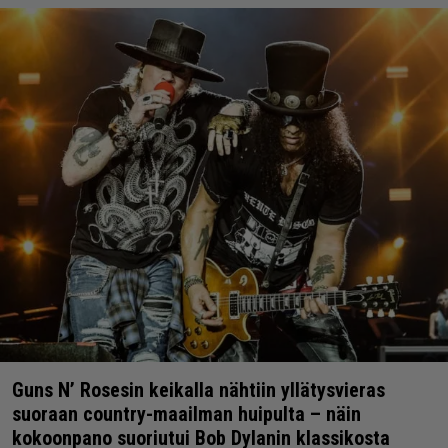
Guns N’ Rosesin keikalla nähtiin yllätysvieras
suoraan country-maailman huipulta – näin
kokoonpano suoriutui Bob Dylanin klassikosta