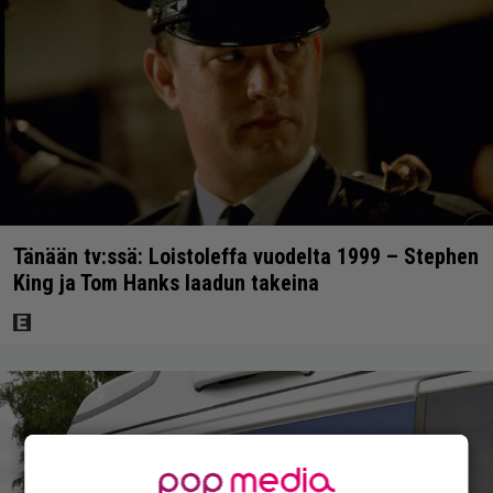
Tänään tv:ssä: Loistoleffa vuodelta 1999 – Stephen
King ja Tom Hanks laadun takeina