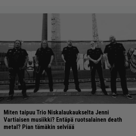
Miten taipuu Trio Niskalaukaukselta Jenni
Vartiaisen musiikki? Entäpä ruotsalainen death
metal? Pian tämäkin selviää