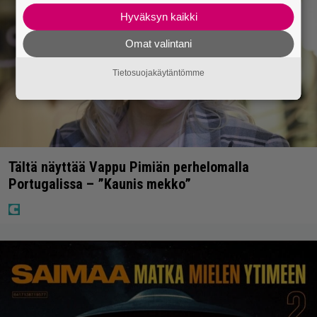
Hyväksyn kaikki
Omat valintani
Tietosuojakäytäntömme
Tältä näyttää Vappu Pimiän perhelomalla
Portugalissa – ”Kaunis mekko”