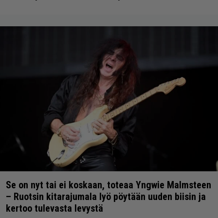
Se on nyt tai ei koskaan, toteaa Yngwie Malmsteen
– Ruotsin kitarajumala lyö pöytään uuden biisin ja
kertoo tulevasta levystä