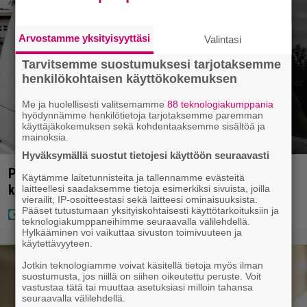
Arvostamme yksityisyyttäsi
Valintasi
Tarvitsemme suostumuksesi tarjotaksemme
henkilökohtaisen käyttökokemuksen
Me ja huolellisesti valitsemamme
88 teknologiakumppania
hyödynnämme henkilötietoja tarjotaksemme paremman
käyttäjäkokemuksen sekä kohdentaaksemme sisältöä ja
mainoksia.
Hyväksymällä suostut tietojesi käyttöön seuraavasti
Poliisilla tehovalvonta – tästä kysymys ja näin
Käytämme laitetunnisteita ja tallennamme evästeitä
kauan kestää
laitteellesi saadaksemme tietoja esimerkiksi sivuista, joilla
vierailit, IP-osoitteestasi sekä laitteesi ominaisuuksista.
Pääset tutustumaan yksityiskohtaisesti käyttötarkoituksiin ja
teknologiakumppaneihimme seuraavalla välilehdellä.
Hylkääminen voi vaikuttaa sivuston toimivuuteen ja
käytettävyyteen.
Jotkin teknologiamme voivat käsitellä tietoja myös ilman
suostumusta, jos niillä on siihen oikeutettu peruste. Voit
vastustaa tätä tai muuttaa asetuksiasi milloin tahansa
seuraavalla välilehdellä.