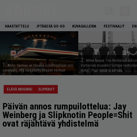
HAASTATTELU
JYTÄKESÄ GO-GO
KUVAGALLERIA
FESTIVAALIT
EN
2.
Miten taipuu Trio Niskalaukaukse
1.
Arvio: Saimaa on toisella covertripillään niin
Vartiaisen musiikki? Entäpä ruotsala
suvereeni, että se kääntyy itseään vastaan
metal? Pian tämäkin selviää
ELÄVÄ MUSIIKKI
SLIPKNOT
Päivän annos rumpuilottelua: Jay
Weinberg ja Slipknotin People=Shit
ovat räjähtävä yhdistelmä