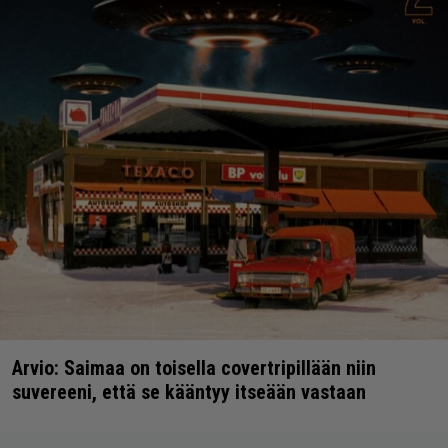
Arvio: Saimaa on toisella covertripillään niin
suvereeni, että se kääntyy itseään vastaan