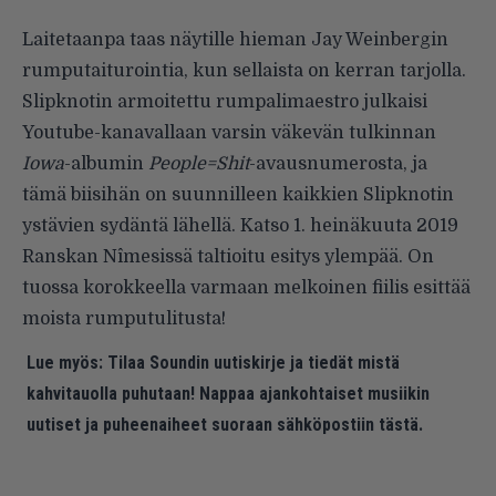
Laitetaanpa taas näytille hieman Jay Weinbergin
rumputaiturointia, kun sellaista on kerran tarjolla.
Slipknotin armoitettu rumpalimaestro julkaisi
Youtube-kanavallaan varsin väkevän tulkinnan
Iowa
-albumin
People=Shit
-avausnumerosta, ja
tämä biisihän on suunnilleen kaikkien Slipknotin
ystävien sydäntä lähellä. Katso 1. heinäkuuta 2019
Ranskan Nîmesissä taltioitu esitys ylempää. On
tuossa korokkeella varmaan melkoinen fiilis esittää
moista rumputulitusta!
Lue myös:
Tilaa Soundin uutiskirje ja tiedät mistä
kahvitauolla puhutaan! Nappaa ajankohtaiset musiikin
uutiset ja puheenaiheet suoraan sähköpostiin tästä.