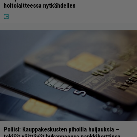
hoitolaitteessa nytkähdellen
Poliisi: Kauppakeskusten pihoilla huijauksia –
tekijät väittävät hukanneensa pankkikorttinsa