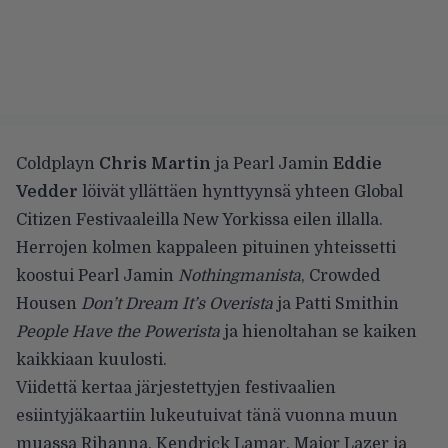
Coldplayn
Chris Martin
ja Pearl Jamin
Eddie
Vedder
löivät yllättäen hynttyynsä yhteen Global
Citizen Festivaaleilla New Yorkissa eilen illalla.
Herrojen kolmen kappaleen pituinen yhteissetti
koostui Pearl Jamin
Nothingmanista
, Crowded
Housen
Don’t Dream It’s Overista
ja Patti Smithin
People Have the Powerista
ja hienoltahan se kaiken
kaikkiaan kuulosti.
Viidettä kertaa järjestettyjen festivaalien
esiintyjäkaartiin lukeutuivat tänä vuonna muun
muassa Rihanna, Kendrick Lamar, Major Lazer ja