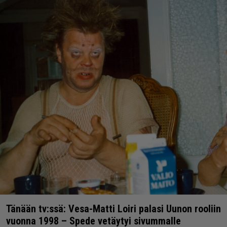
Tänään tv:ssä: Vesa-Matti Loiri palasi Uunon rooliin
vuonna 1998 – Spede vetäytyi sivummalle