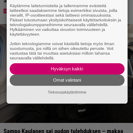
Suomessa
Käytämme laitetunnisteita ja tallennamme evästeitä
laitteellesi saadaksemme tietoja esimerkiksi sivuista, joilla
vierailit, IP-osoitteestasi sekä laitteesi ominaisuuksista.
Pääset tutustumaan yksityiskohtaisesti käyttötarkoituksiin ja
teknologiakumppaneihimme seuraavalla välilehdellä.
Hylkääminen voi vaikuttaa sivuston toimivuuteen ja
käytettävyyteen.
Jotkin teknologiamme voivat käsitellä tietoja myös ilman
suostumusta, jos niillä on siihen oikeutettu peruste. Voit
vastustaa tätä tai muuttaa asetuksiasi milloin tahansa
seuraavalla välilehdellä.
Hyväksyn kaikki
Omat valintani
Tietosuojakäytäntömme
Sampo Kaulanen sai oudon tulehduksen – makaa