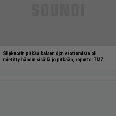
Slipknotin pitkäaikaisen dj:n erottamista oli
mietitty bändin sisällä jo pitkään, raportoi TMZ