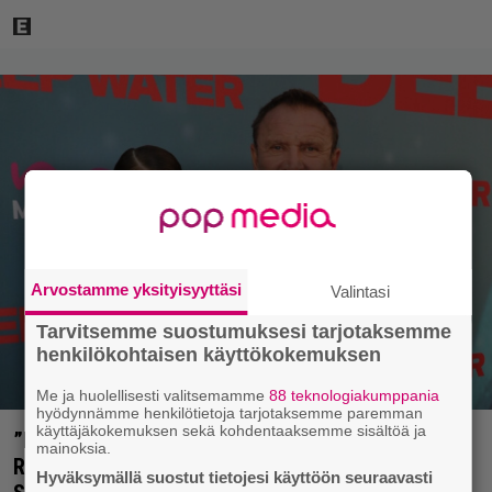
Arvostamme yksityisyyttäsi
Valintasi
Tarvitsemme suostumuksesi tarjotaksemme
henkilökohtaisen käyttökokemuksen
Me ja huolellisesti valitsemamme
88 teknologiakumppania
hyödynnämme henkilötietoja tarjotaksemme paremman
käyttäjäkokemuksen sekä kohdentaaksemme sisältöä ja
”Nukuimme kaikki viisi samassa huoneessa” –
mainoksia.
Renny Harlinin perhe vietti unelmien kesän
Hyväksymällä suostut tietojesi käyttöön seuraavasti