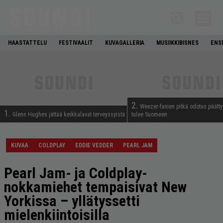
HAASTATTELU
FESTIVAALIT
KUVAGALLERIA
MUSIIKKIBISNES
ENS
2.
Weezer-fanien pitkä odotus päätty
1.
Glenn Hughes jättää keikkalavat terveyssyistä
tulee Suomeen
KUVAA
COLDPLAY
EDDIE VEDDER
PEARL JAM
Pearl Jam- ja Coldplay-
nokkamiehet tempaisivat New
Yorkissa – yllätyssetti
mielenkiintoisilla