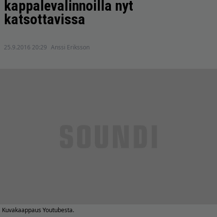
kappalevalinnoilla nyt
katsottavissa
25.9.2016 20:29
Anssi Eriksson
Kuvakaappaus Youtubesta.