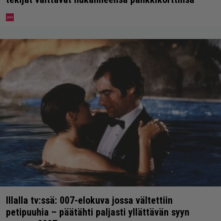
Illalla tv:ssä: 007-elokuva jossa vältettiin
petipuuhia – päätähti paljasti yllättävän syyn