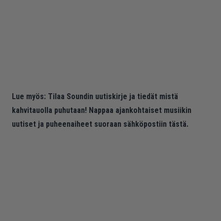
Lue myös:
Tilaa Soundin uutiskirje ja tiedät mistä
kahvitauolla puhutaan! Nappaa ajankohtaiset musiikin
uutiset ja puheenaiheet suoraan sähköpostiin tästä.