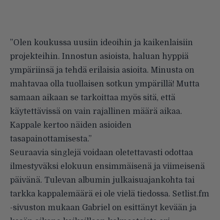
”Olen koukussa uusiin ideoihin ja kaikenlaisiin
projekteihin. Innostun asioista, haluan hyppiä
ympäriinsä ja tehdä erilaisia asioita. Minusta on
mahtavaa olla tuollaisen sotkun ympärillä! Mutta
samaan aikaan se tarkoittaa myös sitä, että
käytettävissä on vain rajallinen määrä aikaa.
Kappale kertoo näiden asioiden
tasapainottamisesta.”
Seuraavia singlejä voidaan oletettavasti odottaa
ilmestyväksi elokuun ensimmäisenä ja viimeisenä
päivänä. Tulevan albumin julkaisuajankohta tai
tarkka kappalemäärä ei ole vielä tiedossa.
Setlist.fm
-sivuston mukaan
Gabriel on esittänyt kevään ja