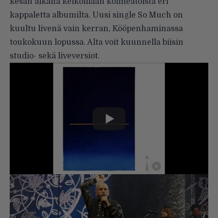
kesän aikana keikoillaan kolmeatoista eri
kappaletta albumilta. Uusi single So Much on
kuultu livenä vain kerran, Kööpenhaminassa
toukokuun lopussa. Alta voit kuunnella biisin
studio- sekä liveversiot.