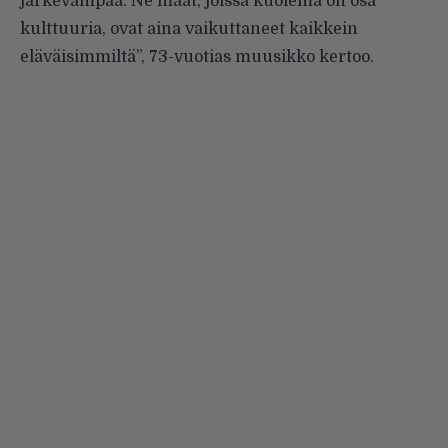
järkevämpää. Ne maat, joissa kuolema on osa
kulttuuria, ovat aina vaikuttaneet kaikkein
eläväisimmiltä”, 73-vuotias muusikko kertoo.