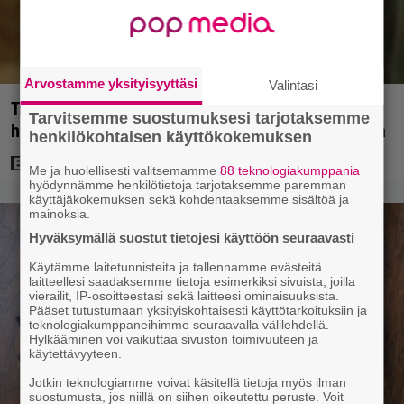
Arvostamme yksityisyyttäsi
Valintasi
Tänän tv:ssä: Esko Salminen ja Satu Silvo tekevät
Tarvitsemme suostumuksesi tarjotaksemme
hienot pääroolit vuoden 1984 menestyselokuvassa
henkilökohtaisen käyttökokemuksen
Me ja huolellisesti valitsemamme
88 teknologiakumppania
hyödynnämme henkilötietoja tarjotaksemme paremman
käyttäjäkokemuksen sekä kohdentaaksemme sisältöä ja
mainoksia.
Hyväksymällä suostut tietojesi käyttöön seuraavasti
Käytämme laitetunnisteita ja tallennamme evästeitä
laitteellesi saadaksemme tietoja esimerkiksi sivuista, joilla
vierailit, IP-osoitteestasi sekä laitteesi ominaisuuksista.
Pääset tutustumaan yksityiskohtaisesti käyttötarkoituksiin ja
teknologiakumppaneihimme seuraavalla välilehdellä.
Hylkääminen voi vaikuttaa sivuston toimivuuteen ja
käytettävyyteen.
Jotkin teknologiamme voivat käsitellä tietoja myös ilman
suostumusta, jos niillä on siihen oikeutettu peruste. Voit