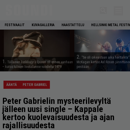
FESTIVAALIT
KUVAGALLERIA
HAASTATTELU
HELLSINKI METAL FESTI
2.
”Se oli oikeastaan aika herttaista”
1.
Tällainen keikkajyrä Queen oli ennen vanhaan
McKagan kertoo Axl Rosen jännittäne
– katso tulinen livetallenne vuodelta 1979
pestiään
ÄÄNTÄ
PETER GABRIEL
Peter Gabrielin mysteerilevyltä
jälleen uusi single – Kappale
kertoo kuolevaisuudesta ja ajan
rajallisuudesta