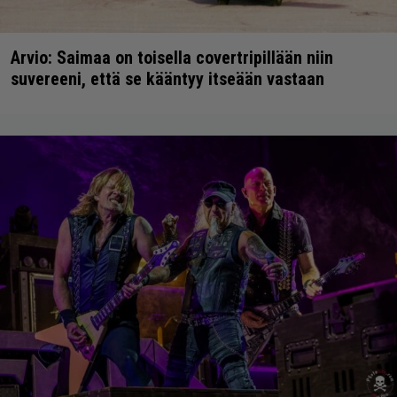
Arvio: Saimaa on toisella covertripillään niin
suvereeni, että se kääntyy itseään vastaan