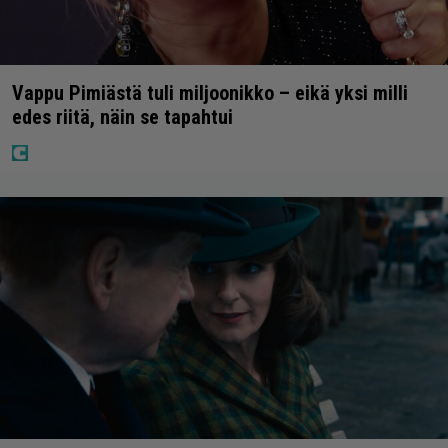
Vappu Pimiästä tuli miljoonikko – eikä yksi milli
edes riitä, näin se tapahtui