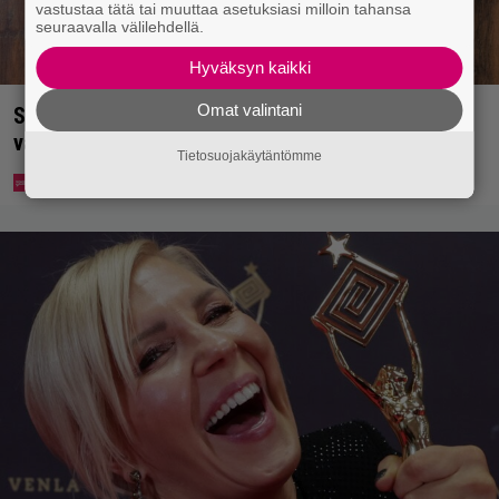
vastustaa tätä tai muuttaa asetuksiasi milloin tahansa
seuraavalla välilehdellä.
Hyväksyn kaikki
Omat valintani
Syötkö perunoita näin? Tutkijat löysivät yhteyden
vakavaan kansansairauteen
Tietosuojakäytäntömme