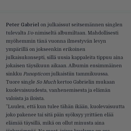
Peter Gabriel
on julkaissut seitsemännen singlen
tulevalta
I/o
-nimiseltä albumiltaan. Mahdollisesti
myöhemmin tänä vuonna ilmestyvän levyn
ympärillä on jokseenkin erikoinen
julkaisukonsepti, sillä uusia kappaleita tippuu aina
jokaisen täysikuun aikaan. Albumin ensimmäinen
sinkku
Panopticom
julkaistiin tammikuussa.
Tuore single
So Much
kertoo Gabrielin mukaan
kuolevaisuudesta, vanhenemisesta ja elämän
valoista ja iloista.
”Luulen, että kun tulee tähän ikään, kuolevaisuutta
joko pakenee tai sitä päin syöksyy yrittäen elää
elämää täysillä, mikä on ollut minusta aina