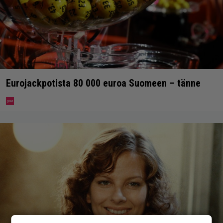
Eurojackpotista 80 000 euroa Suomeen – tänne