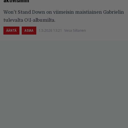
aktivismiin”
Won't Stand Down on viimeisin maistiainen Gabrielin
tulevalta O\I-albumilta.
1.5.2026 13:21
Vesa Siltanen
ÄÄNTÄ
ASIAA