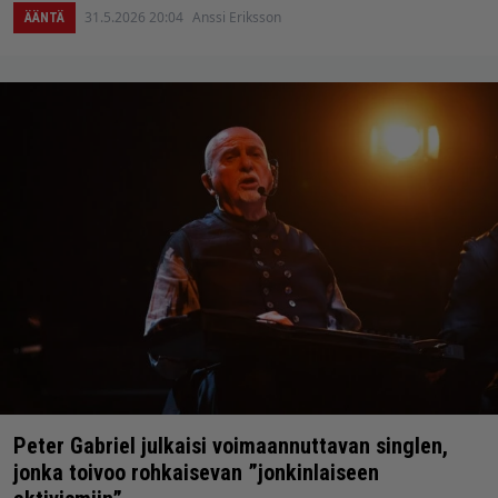
31.5.2026 20:04
Anssi Eriksson
ÄÄNTÄ
Peter Gabriel julkaisi voimaannuttavan singlen,
jonka toivoo rohkaisevan ”jonkinlaiseen