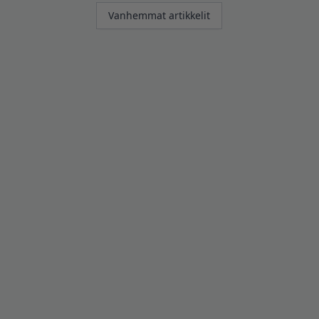
Artikkelien
Vanhemmat artikkelit
selaus