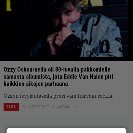
Ozzy Osbournella oli 80-luvulla pakkomielle
samasta albumista, jota Eddie Van Halen piti
kaikkien aikojen parhaana
Ozzyn levylautasella pyöri vain harvoin rockia.
19.11.2025 21:00
Anssi Eriksson
ASIAA