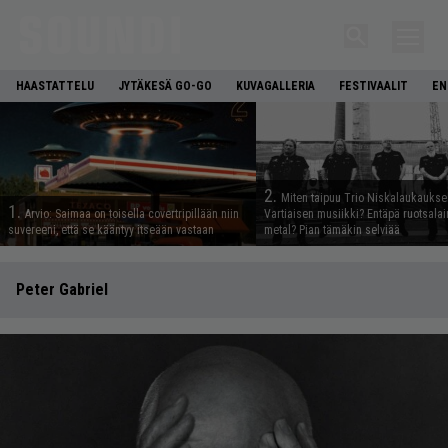
HAASTATTELU
JYTÄKESÄ GO-GO
KUVAGALLERIA
FESTIVAALIT
EN
2.
Miten taipuu Trio Niskalaukaukse
1.
Arvio: Saimaa on toisella covertripillään niin
Vartiaisen musiikki? Entäpä ruotsala
suvereeni, että se kääntyy itseään vastaan
metal? Pian tämäkin selviää
Peter Gabriel