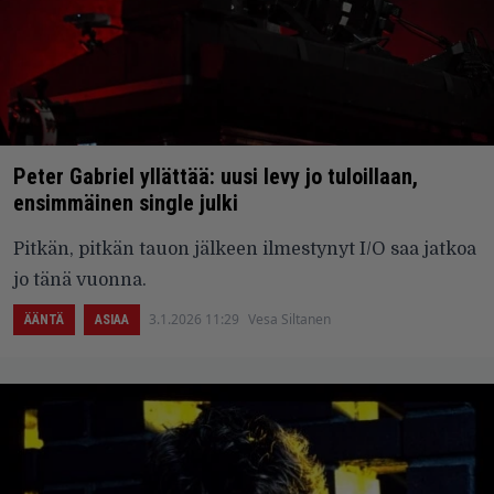
Peter Gabriel yllättää: uusi levy jo tuloillaan,
ensimmäinen single julki
Pitkän, pitkän tauon jälkeen ilmestynyt I/O saa jatkoa
jo tänä vuonna.
3.1.2026 11:29
Vesa Siltanen
ÄÄNTÄ
ASIAA