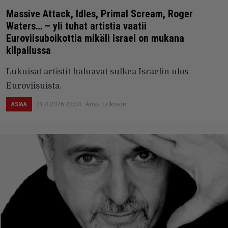
Massive Attack, Idles, Primal Scream, Roger
Waters… – yli tuhat artistia vaatii
Euroviisuboikottia mikäli Israel on mukana
kilpailussa
Lukuisat artistit haluavat sulkea Israelin ulos
Euroviisuista.
21.4.2026 22:04
Anssi Eriksson
ASIAA