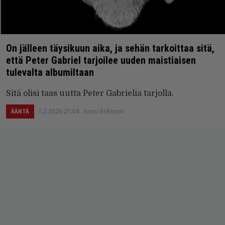
On jälleen täysikuun aika, ja sehän tarkoittaa sitä,
että Peter Gabriel tarjoilee uuden maistiaisen
tulevalta albumiltaan
Sitä olisi taas uutta Peter Gabrielia tarjolla.
1.2.2026 21:04
Anssi Eriksson
ÄÄNTÄ