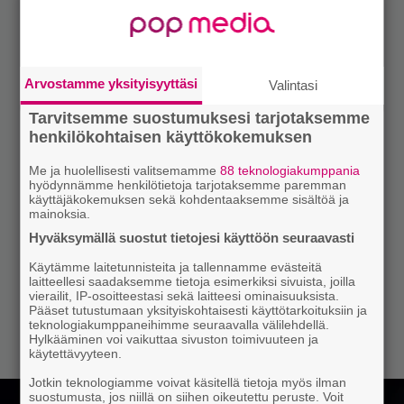
Arvostamme yksityisyyttäsi
Valintasi
Tarvitsemme suostumuksesi tarjotaksemme
henkilökohtaisen käyttökokemuksen
Me ja huolellisesti valitsemamme
88 teknologiakumppania
hyödynnämme henkilötietoja tarjotaksemme paremman
käyttäjäkokemuksen sekä kohdentaaksemme sisältöä ja
mainoksia.
Hyväksymällä suostut tietojesi käyttöön seuraavasti
Käytämme laitetunnisteita ja tallennamme evästeitä
laitteellesi saadaksemme tietoja esimerkiksi sivuista, joilla
vierailit, IP-osoitteestasi sekä laitteesi ominaisuuksista.
Pääset tutustumaan yksityiskohtaisesti käyttötarkoituksiin ja
teknologiakumppaneihimme seuraavalla välilehdellä.
Hylkääminen voi vaikuttaa sivuston toimivuuteen ja
käytettävyyteen.
Jotkin teknologiamme voivat käsitellä tietoja myös ilman
suostumusta, jos niillä on siihen oikeutettu peruste. Voit