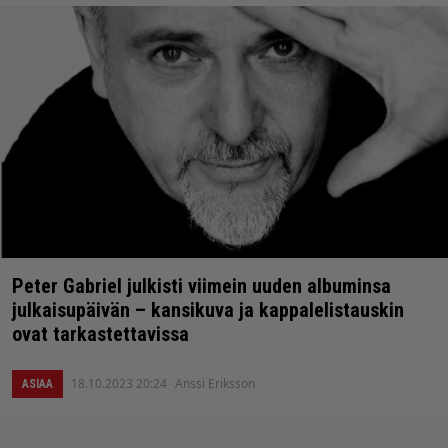
Peter Gabriel julkisti viimein uuden albuminsa
julkaisupäivän – kansikuva ja kappalelistauskin
ovat tarkastettavissa
18.10.2023 20:24
Anssi Eriksson
ASIAA