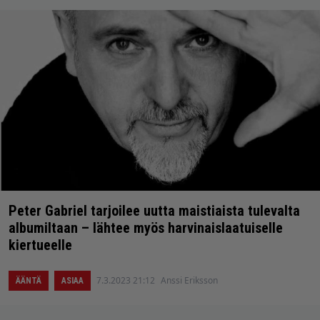
Peter Gabriel tarjoilee uutta maistiaista tulevalta
albumiltaan – lähtee myös harvinaislaatuiselle
kiertueelle
7.3.2023 21:12
Anssi Eriksson
ÄÄNTÄ
ASIAA