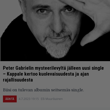
Peter Gabrielin mysteerilevyltä jälleen uusi single
– Kappale kertoo kuolevaisuudesta ja ajan
rajallisuudesta
Biisi on tulevan albumin seitsemäs single.
4.7.2023 19:15
Elli Muurikainen
ÄÄNTÄ