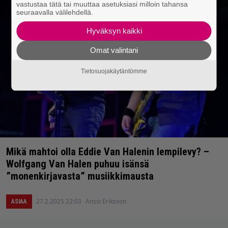
vastustaa tätä tai muuttaa asetuksiasi milloin tahansa
seuraavalla välilehdellä.
Hyväksyn kaikki
Omat valintani
Tietosuojakäytäntömme
Mikä mahtoi olla Eddie Van Halenin lempilevy? –
Wolfgang Van Halen puhuu isänsä
”monenkirjavasta” musiikkimausta
27.2.2025 22:03
Anssi Eriksson
ASIAA