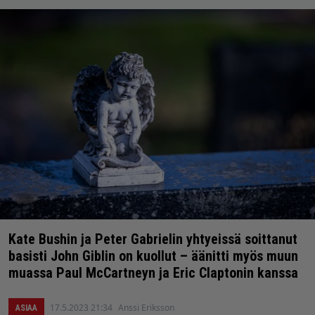
Kate Bushin ja Peter Gabrielin yhtyeissä soittanut
basisti John Giblin on kuollut – äänitti myös muun
muassa Paul McCartneyn ja Eric Claptonin kanssa
17.5.2023 21:34
Anssi Eriksson
ASIAA