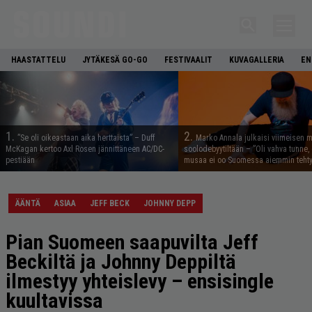
HAASTATTELU
JYTÄKESÄ GO-GO
FESTIVAALIT
KUVAGALLERIA
EN
1.
2.
”Se oli oikeastaan aika herttaista” – Duff
Marko Annala julkaisi viimeisen m
McKagan kertoo Axl Rosen jännittäneen AC/DC-
soolodebyytiltään – ”Oli vahva tunne, e
pestiään
musaa ei oo Suomessa aiemmin tehty
ÄÄNTÄ
ASIAA
JEFF BECK
JOHNNY DEPP
Pian Suomeen saapuvilta Jeff
Beckiltä ja Johnny Deppiltä
ilmestyy yhteislevy – ensisingle
kuultavissa