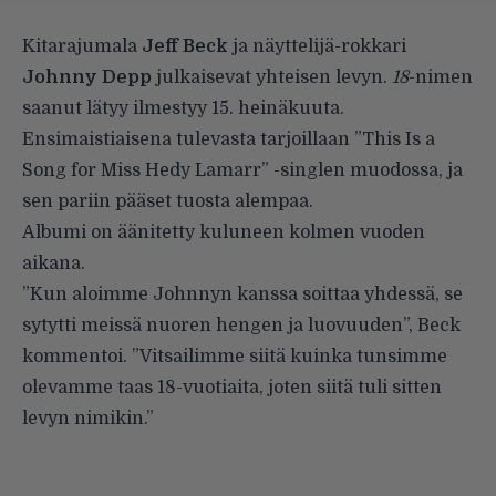
Kitarajumala
Jeff Beck
ja näyttelijä-rokkari
Johnny Depp
julkaisevat yhteisen levyn.
18
-nimen
saanut lätyy ilmestyy 15. heinäkuuta.
Ensimaistiaisena tulevasta tarjoillaan ”This Is a
Song for Miss Hedy Lamarr” -singlen muodossa, ja
sen pariin pääset tuosta alempaa.
Albumi on äänitetty kuluneen kolmen vuoden
aikana.
”Kun aloimme Johnnyn kanssa soittaa yhdessä, se
sytytti meissä nuoren hengen ja luovuuden”, Beck
kommentoi. ”Vitsailimme siitä kuinka tunsimme
olevamme taas 18-vuotiaita, joten siitä tuli sitten
levyn nimikin.”