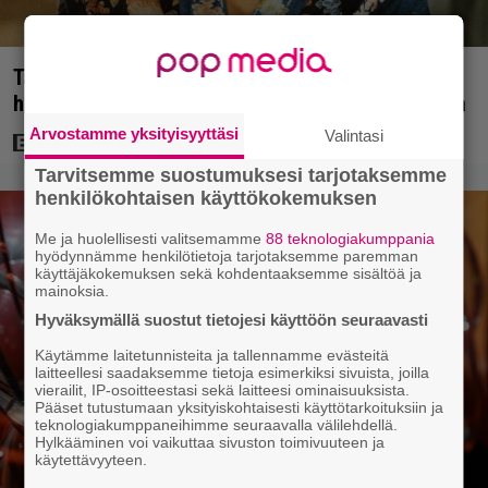
Tänän tv:ssä: Esko Salminen ja Satu Silvo tekevät
hienot pääroolit vuoden 1984 menestyselokuvassa
Arvostamme yksityisyyttäsi
Valintasi
Tarvitsemme suostumuksesi tarjotaksemme
henkilökohtaisen käyttökokemuksen
Me ja huolellisesti valitsemamme
88 teknologiakumppania
hyödynnämme henkilötietoja tarjotaksemme paremman
käyttäjäkokemuksen sekä kohdentaaksemme sisältöä ja
mainoksia.
Hyväksymällä suostut tietojesi käyttöön seuraavasti
Käytämme laitetunnisteita ja tallennamme evästeitä
laitteellesi saadaksemme tietoja esimerkiksi sivuista, joilla
vierailit, IP-osoitteestasi sekä laitteesi ominaisuuksista.
Pääset tutustumaan yksityiskohtaisesti käyttötarkoituksiin ja
teknologiakumppaneihimme seuraavalla välilehdellä.
Hylkääminen voi vaikuttaa sivuston toimivuuteen ja
käytettävyyteen.