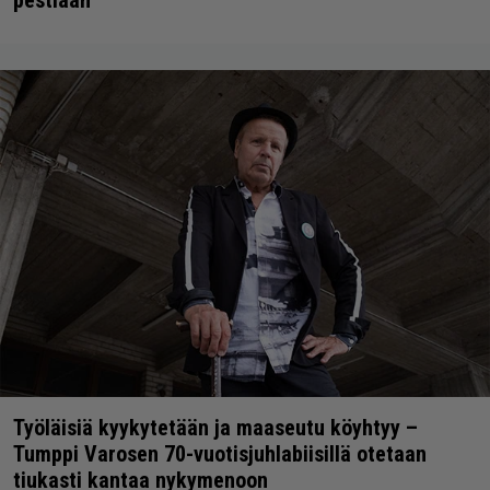
Työläisiä kyykytetään ja maaseutu köyhtyy –
Tumppi Varosen 70-vuotisjuhlabiisillä otetaan
tiukasti kantaa nykymenoon