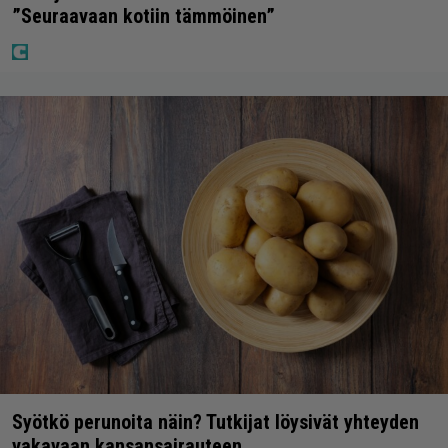
”Seuraavaan kotiin tämmöinen”
Syötkö perunoita näin? Tutkijat löysivät yhteyden
vakavaan kansansairauteen