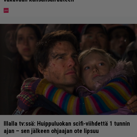
Illalla tv:ssä: Huippuluokan scifi-viihdettä 1 tunnin
ajan – sen jälkeen ohjaajan ote lipsuu