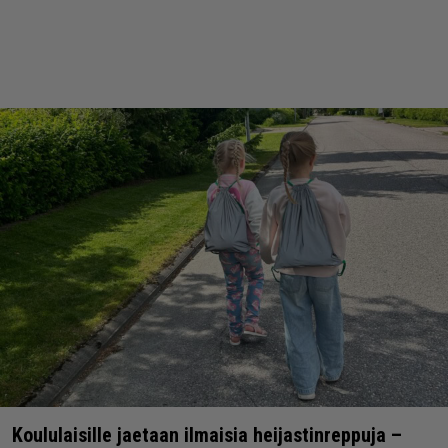
Koululaisille jaetaan ilmaisia heijastinreppuja –