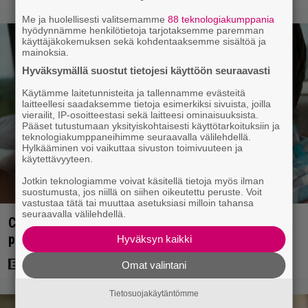
Me ja huolellisesti valitsemamme
88 teknologiakumppania
hyödynnämme henkilötietoja tarjotaksemme paremman
käyttäjäkokemuksen sekä kohdentaaksemme sisältöä ja
mainoksia.
Hyväksymällä suostut tietojesi käyttöön seuraavasti
Käytämme laitetunnisteita ja tallennamme evästeitä
laitteellesi saadaksemme tietoja esimerkiksi sivuista, joilla
vierailit, IP-osoitteestasi sekä laitteesi ominaisuuksista.
Pääset tutustumaan yksityiskohtaisesti käyttötarkoituksiin ja
teknologiakumppaneihimme seuraavalla välilehdellä.
Hylkääminen voi vaikuttaa sivuston toimivuuteen ja
käytettävyyteen.
Jotkin teknologiamme voivat käsitellä tietoja myös ilman
suostumusta, jos niillä on siihen oikeutettu peruste. Voit
vastustaa tätä tai muuttaa asetuksiasi milloin tahansa
seuraavalla välilehdellä.
Clint Eastwood näytti Kevin Costnerille kaapin
paikan hyvin yksinkertaisella toimenpiteellä
Hyväksyn kaikki
Omat valintani
Tietosuojakäytäntömme