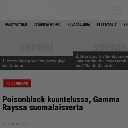
HAASTATTELU
JYTÄKESÄ GO-GO
KUVAGALLERIA
FESTIVAALIT
EN
2.
Miten taipuu Trio Niskalaukaukse
1.
Weezer-fanien pitkä odotus päättyy: yhtye
Vartiaisen musiikki? Entäpä ruotsala
tulee Suomeen
metal? Pian tämäkin selviää
POISONBLACK
Poisonblack kuuntelussa, Gamma
Rayssa suomalaisverta
19.3.2010 17:30