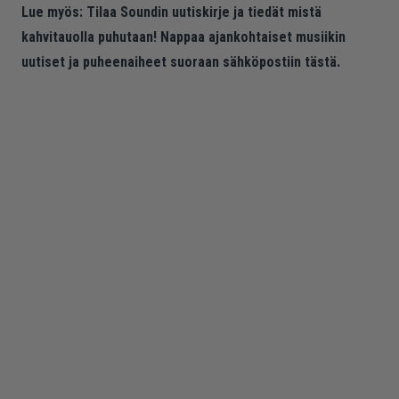
Lue myös:
Tilaa Soundin uutiskirje ja tiedät mistä
kahvitauolla puhutaan! Nappaa ajankohtaiset musiikin
uutiset ja puheenaiheet suoraan sähköpostiin tästä.