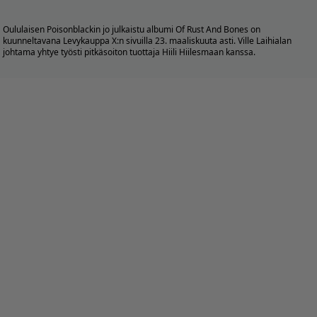
Oululaisen Poisonblackin jo julkaistu albumi Of Rust And Bones on
kuunneltavana
Levykauppa X:n
sivuilla 23. maaliskuuta asti. Ville Laihialan
johtama yhtye työsti pitkäsoiton tuottaja Hiili Hiilesmaan kanssa.