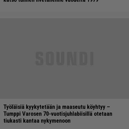
Työläisiä kyykytetään ja maaseutu köyhtyy –
Tumppi Varosen 70-vuotisjuhlabiisillä otetaan
tiukasti kantaa nykymenoon