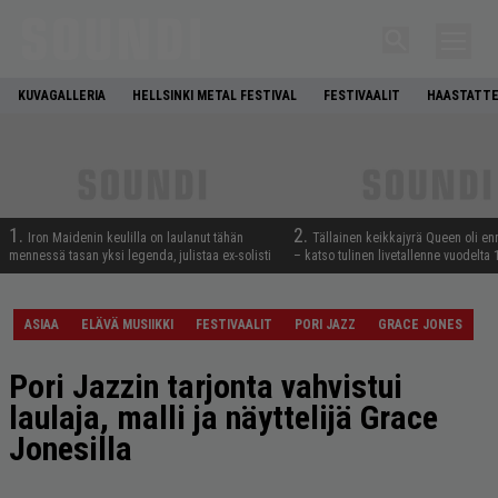
KUVAGALLERIA
HELLSINKI METAL FESTIVAL
FESTIVAALIT
HAASTATTE
1.
2.
Iron Maidenin keulilla on laulanut tähän
Tällainen keikkajyrä Queen oli e
mennessä tasan yksi legenda, julistaa ex-solisti
– katso tulinen livetallenne vuodelta
ASIAA
ELÄVÄ MUSIIKKI
FESTIVAALIT
PORI JAZZ
GRACE JONES
Pori Jazzin tarjonta vahvistui
laulaja, malli ja näyttelijä Grace
Jonesilla