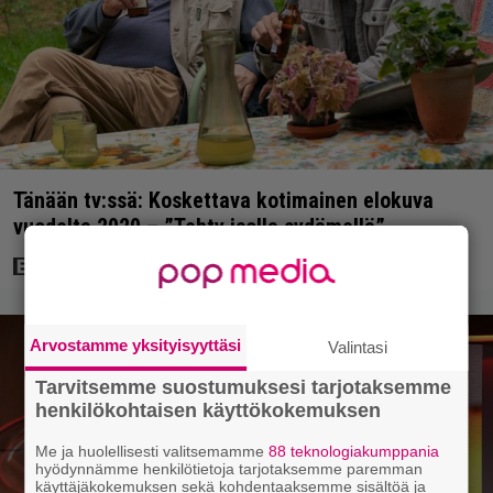
Tänään tv:ssä: Koskettava kotimainen elokuva
vuodelta 2020 – ”Tehty isolla sydämellä”
Arvostamme yksityisyyttäsi
Valintasi
Tarvitsemme suostumuksesi tarjotaksemme
henkilökohtaisen käyttökokemuksen
Me ja huolellisesti valitsemamme
88 teknologiakumppania
hyödynnämme henkilötietoja tarjotaksemme paremman
käyttäjäkokemuksen sekä kohdentaaksemme sisältöä ja