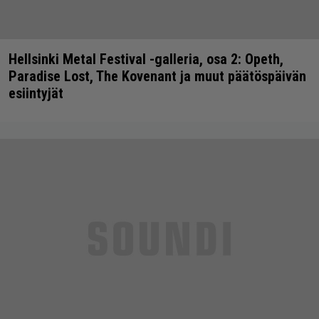
Hellsinki Metal Festival -galleria, osa 2: Opeth,
Paradise Lost, The Kovenant ja muut päätöspäivän
esiintyjät