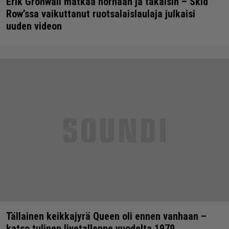
Erik Grönwall matkaa hornaan ja takaisin – Skid
Row’ssa vaikuttanut ruotsalaislaulaja julkaisi
uuden videon
Tällainen keikkajyrä Queen oli ennen vanhaan –
katso tulinen livetallenne vuodelta 1979