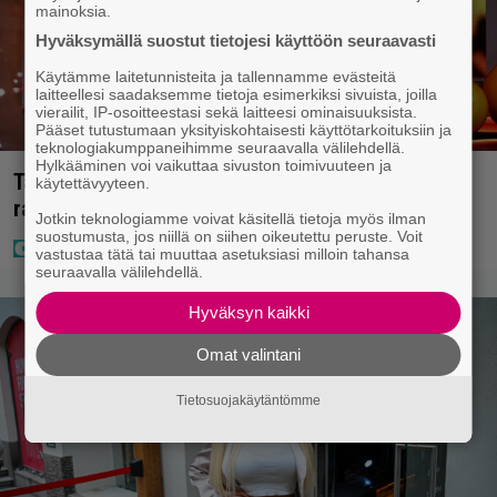
mainoksia.
Hyväksymällä suostut tietojesi käyttöön seuraavasti
Käytämme laitetunnisteita ja tallennamme evästeitä
laitteellesi saadaksemme tietoja esimerkiksi sivuista, joilla
vierailit, IP-osoitteestasi sekä laitteesi ominaisuuksista.
Pääset tutustumaan yksityiskohtaisesti käyttötarkoituksiin ja
teknologiakumppaneihimme seuraavalla välilehdellä.
Hylkääminen voi vaikuttaa sivuston toimivuuteen ja
Täällä pelattiin lauantain Loton ja Jokerin isot
käytettävyyteen.
rahat – Tokmannilla, ABC:lla, netissä…
Jotkin teknologiamme voivat käsitellä tietoja myös ilman
suostumusta, jos niillä on siihen oikeutettu peruste. Voit
vastustaa tätä tai muuttaa asetuksiasi milloin tahansa
seuraavalla välilehdellä.
Hyväksyn kaikki
Omat valintani
Tietosuojakäytäntömme