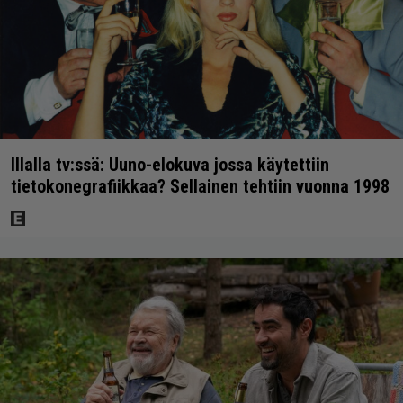
Illalla tv:ssä: Uuno-elokuva jossa käytettiin
tietokonegrafiikkaa? Sellainen tehtiin vuonna 1998