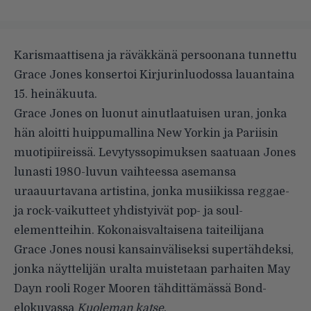
Karismaattisena ja räväkkänä persoonana tunnettu
Grace Jones konsertoi Kirjurinluodossa lauantaina
15. heinäkuuta.
Grace Jones on luonut ainutlaatuisen uran, jonka
hän aloitti huippumallina New Yorkin ja Pariisin
muotipiireissä. Levytyssopimuksen saatuaan Jones
lunasti 1980-luvun vaihteessa asemansa
uraauurtavana artistina, jonka musiikissa reggae-
ja rock-vaikutteet yhdistyivät pop- ja soul-
elementteihin. Kokonaisvaltaisena taiteilijana
Grace Jones nousi kansainväliseksi supertähdeksi,
jonka näyttelijän uralta muistetaan parhaiten May
Dayn rooli Roger Mooren tähdittämässä Bond-
elokuvassa
Kuoleman katse
.