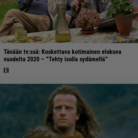
Tänään tv:ssä: Koskettava kotimainen elokuva
vuodelta 2020 – ”Tehty isolla sydämellä”