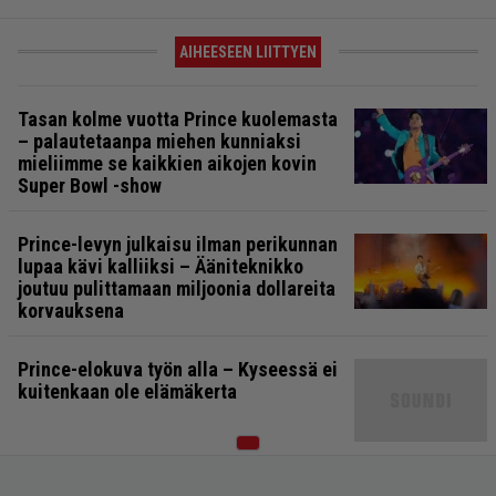
AIHEESEEN LIITTYEN
Tasan kolme vuotta Prince kuolemasta
– palautetaanpa miehen kunniaksi
mieliimme se kaikkien aikojen kovin
Super Bowl -show
Prince-levyn julkaisu ilman perikunnan
lupaa kävi kalliiksi – Ääniteknikko
joutuu pulittamaan miljoonia dollareita
korvauksena
Prince-elokuva työn alla – Kyseessä ei
kuitenkaan ole elämäkerta