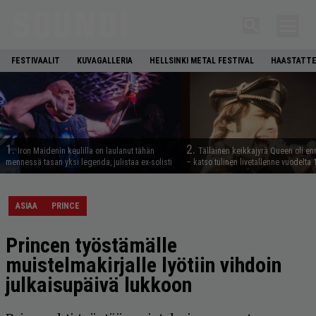
FESTIVAALIT
KUVAGALLERIA
HELLSINKI METAL FESTIVAL
HAASTATTE
1.
2.
Iron Maidenin keulilla on laulanut tähän
Tällainen keikkajyrä Queen oli e
mennessä tasan yksi legenda, julistaa ex-solisti
– katso tulinen livetallenne vuodelta
ASIAA
PRINCE
Princen työstämälle
muistelmakirjalle lyötiin vihdoin
julkaisupäivä lukkoon