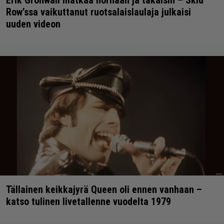
Erik Grönwall matkaa hornaan ja takaisin – Skid
Row’ssa vaikuttanut ruotsalaislaulaja julkaisi
uuden videon
Tällainen keikkajyrä Queen oli ennen vanhaan –
katso tulinen livetallenne vuodelta 1979