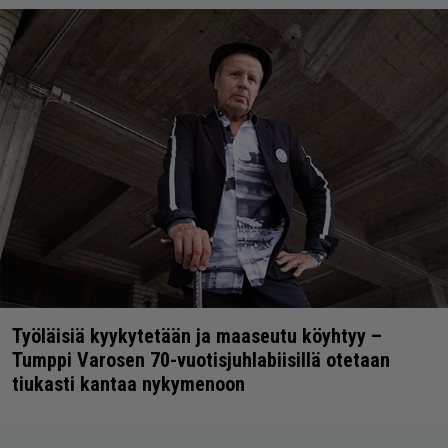
Työläisiä kyykytetään ja maaseutu köyhtyy –
Tumppi Varosen 70-vuotisjuhlabiisillä otetaan
tiukasti kantaa nykymenoon