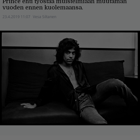
Prince ehti työstää muistelmiaan muutaman
vuoden ennen kuolemaansa.
23.4.2019 11:07
Vesa Siltanen