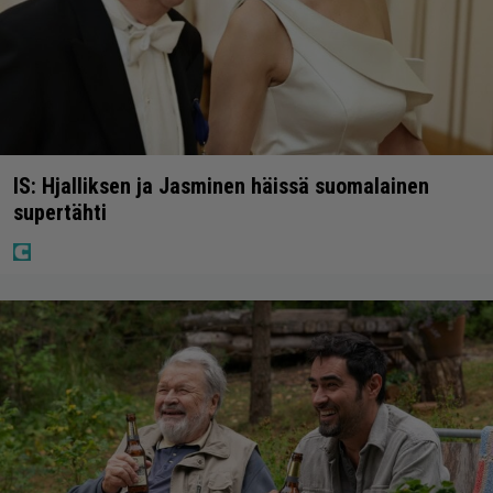
IS: Hjalliksen ja Jasminen häissä suomalainen
supertähti