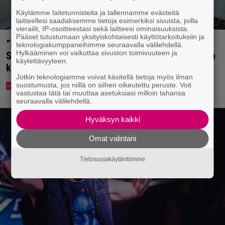
Käytämme laitetunnisteita ja tallennamme evästeitä
laitteellesi saadaksemme tietoja esimerkiksi sivuista, joilla
vierailit, IP-osoitteestasi sekä laitteesi ominaisuuksista.
Pääset tutustumaan yksityiskohtaisesti käyttötarkoituksiin ja
”Mitä isompi vehje, sen paremmin kulkee” –
teknologiakumppaneihimme seuraavalla välilehdellä.
Hylkääminen voi vaikuttaa sivuston toimivuuteen ja
Susanna Penttilä suuntasi Bangbussinsa Helsingin
käytettävyyteen.
keskustaan
Jotkin teknologiamme voivat käsitellä tietoja myös ilman
suostumusta, jos niillä on siihen oikeutettu peruste. Voit
vastustaa tätä tai muuttaa asetuksiasi milloin tahansa
seuraavalla välilehdellä.
Hyväksyn kaikki
Omat valintani
Tietosuojakäytäntömme