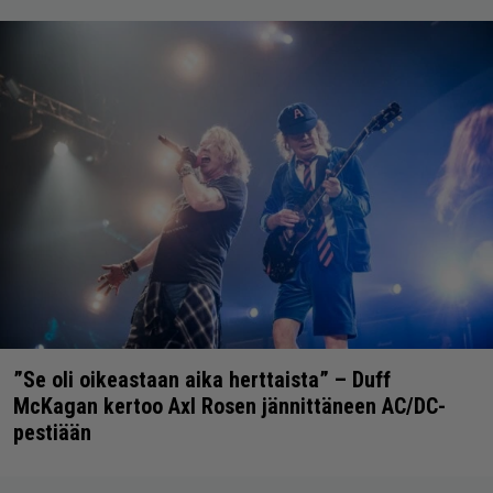
”Se oli oikeastaan aika herttaista” – Duff
McKagan kertoo Axl Rosen jännittäneen AC/DC-
pestiään