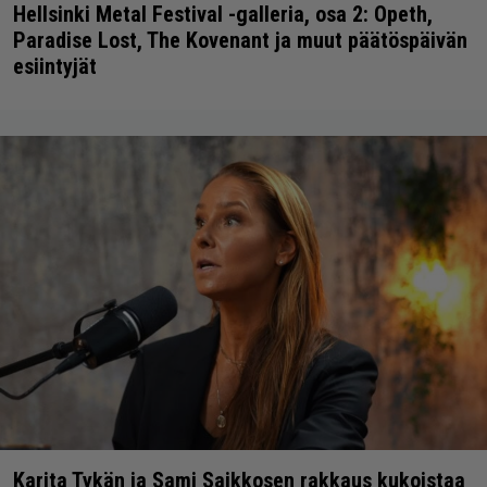
Hellsinki Metal Festival -galleria, osa 2: Opeth,
Paradise Lost, The Kovenant ja muut päätöspäivän
esiintyjät
Karita Tykän ja Sami Saikkosen rakkaus kukoistaa