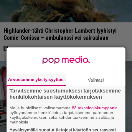
Highlander-tähti Christopher Lambert lyyhistyi
Comic-Conissa – ambulanssi vei sairaalaan
Arvostamme yksityisyyttäsi
Valintasi
Tarvitsemme suostumuksesi tarjotaksemme
henkilökohtaisen käyttökokemuksen
Me ja huolellisesti valitsemamme
88 teknologiakumppania
hyödynnämme henkilötietoja tarjotaksemme paremman
käyttäjäkokemuksen sekä kohdentaaksemme sisältöä ja
mainoksia.
Hyväksymällä suostut tietojesi käyttöön seuraavasti