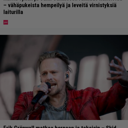
– vähäpukeista hempeilyä ja leveitä virnistyksiä
laiturilla