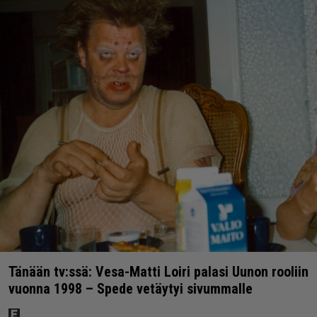
Tänään tv:ssä: Vesa-Matti Loiri palasi Uunon rooliin
vuonna 1998 – Spede vetäytyi sivummalle