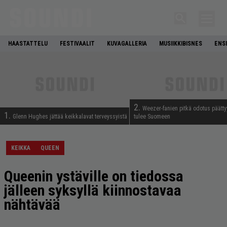
HAASTATTELU
FESTIVAALIT
KUVAGALLERIA
MUSIIKKIBISNES
ENS
2.
Weezer-fanien pitkä odotus päätty
1.
Glenn Hughes jättää keikkalavat terveyssyistä
tulee Suomeen
KEIKKA
QUEEN
Queenin ystäville on tiedossa
jälleen syksyllä kiinnostavaa
nähtävää