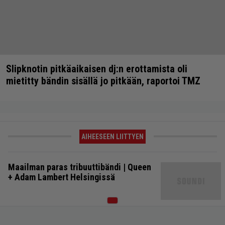
Slipknotin pitkäaikaisen dj:n erottamista oli
mietitty bändin sisällä jo pitkään, raportoi TMZ
AIHEESEEN LIITTYEN
Maailman paras tribuuttibändi | Queen
+ Adam Lambert Helsingissä