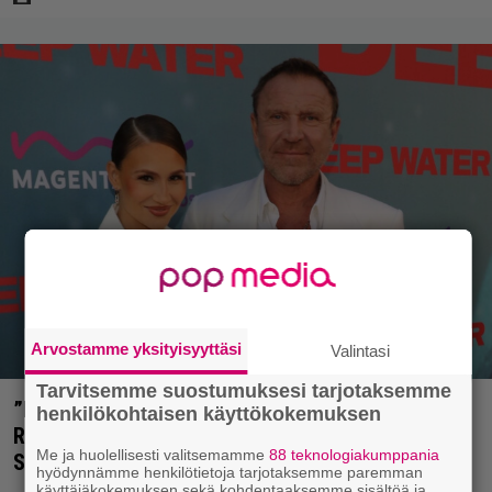
Arvostamme yksityisyyttäsi
Valintasi
Tarvitsemme suostumuksesi tarjotaksemme
”Nukuimme kaikki viisi samassa huoneessa” –
henkilökohtaisen käyttökokemuksen
Renny Harlinin perhe vietti unelmien kesän
Me ja huolellisesti valitsemamme
88 teknologiakumppania
Suomessa
hyödynnämme henkilötietoja tarjotaksemme paremman
käyttäjäkokemuksen sekä kohdentaaksemme sisältöä ja