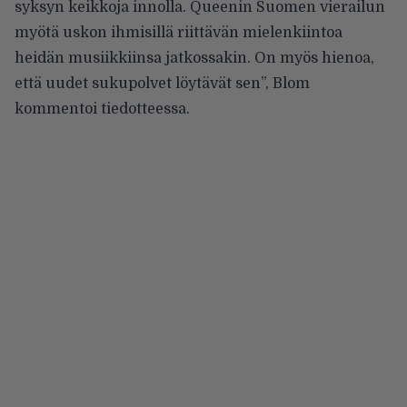
syksyn keikkoja innolla. Queenin Suomen vierailun
myötä uskon ihmisillä riittävän mielenkiintoa
heidän musiikkiinsa jatkossakin. On myös hienoa,
että uudet sukupolvet löytävät sen”, Blom
kommentoi tiedotteessa.