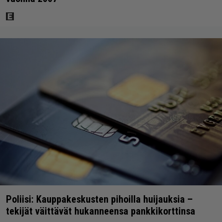
Poliisi: Kauppakeskusten pihoilla huijauksia –
tekijät väittävät hukanneensa pankkikorttinsa