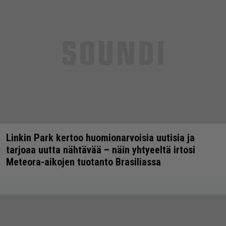
Linkin Park kertoo huomionarvoisia uutisia ja
tarjoaa uutta nähtävää – näin yhtyeeltä irtosi
Meteora-aikojen tuotanto Brasiliassa