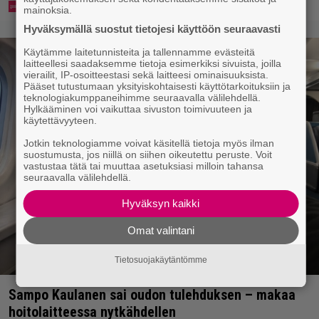
mainoksia.
Hyväksymällä suostut tietojesi käyttöön seuraavasti
Käytämme laitetunnisteita ja tallennamme evästeitä
laitteellesi saadaksemme tietoja esimerkiksi sivuista, joilla
vierailit, IP-osoitteestasi sekä laitteesi ominaisuuksista.
Pääset tutustumaan yksityiskohtaisesti käyttötarkoituksiin ja
teknologiakumppaneihimme seuraavalla välilehdellä.
Hylkääminen voi vaikuttaa sivuston toimivuuteen ja
käytettävyyteen.
Jotkin teknologiamme voivat käsitellä tietoja myös ilman
suostumusta, jos niillä on siihen oikeutettu peruste. Voit
vastustaa tätä tai muuttaa asetuksiasi milloin tahansa
seuraavalla välilehdellä.
Hyväksyn kaikki
Omat valintani
Tietosuojakäytäntömme
Sampo Kaulanen sai oudon tulehduksen – makaa
hoitolaitteessa nytkähdellen