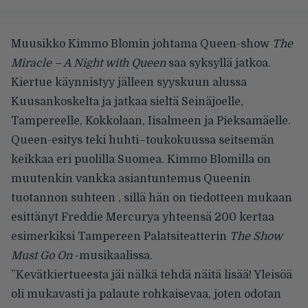
Muusikko Kimmo Blomin johtama Queen-show
The
Miracle – A Night with Queen
saa syksyllä jatkoa.
Kiertue käynnistyy jälleen syyskuun alussa
Kuusankoskelta ja jatkaa sieltä Seinäjoelle,
Tampereelle, Kokkolaan, Iisalmeen ja Pieksamäelle.
Queen-esitys teki huhti–toukokuussa seitsemän
keikkaa eri puolilla Suomea. Kimmo Blomilla on
muutenkin vankka asiantuntemus Queenin
tuotannon suhteen , sillä hän on tiedotteen mukaan
esittänyt Freddie Mercurya yhteensä 200 kertaa
esimerkiksi Tampereen Palatsiteatterin
The Show
Must Go On
-musikaalissa.
”Kevätkiertueesta jäi nälkä tehdä näitä lisää! Yleisöä
oli mukavasti ja palaute rohkaisevaa, joten odotan