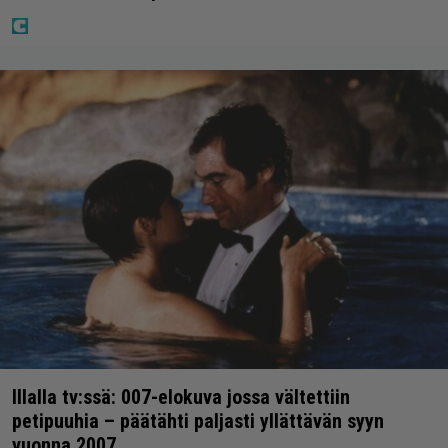
Illalla tv:ssä: 007-elokuva jossa vältettiin
petipuuhia – päätähti paljasti yllättävän syyn
vuonna 2007