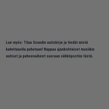
Lue myös:
Tilaa Soundin uutiskirje ja tiedät mistä
kahvitauolla puhutaan! Nappaa ajankohtaiset musiikin
uutiset ja puheenaiheet suoraan sähköpostiin tästä.