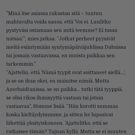
”Minä itse asiassa rakastan sitä – tuntuu
mahtavalta voida sanoa, että ’Voi ei. Luulitko
pystyväsi ostamaan sen mitä teemme? Ei tasan
natsaa.'”, mies jatkaa. ”Jotkut perheet pyysivät
meitä esiintymään syntymäpäiväjuhlissa Dubaissa
tai jossain vastaavassa, en muista paikkaa sen
tarkemmin.”
”Ajattelin, että ’Nämä tyypit ovat soittaneet siellä…’,
ja se on ihan okei, en mainitse nimiä. Mutta
Azerbaidžanissa, se on paikka… tutki tätä tyyppiä,
se olisi rikos ihmisyyttä vastaan tai jotain
vastaavaa”, Homme lisää. ”Hän korotti summaa
koska kieltäydyimmme, ja sitten he lupasivat
lähettää yksityiskoneen. ’Ajattelitko, että se
ratkaisee tämän? Tajuan kyllä. Mutta se ei muuten