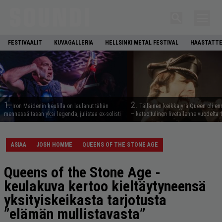
FESTIVAALIT
KUVAGALLERIA
HELLSINKI METAL FESTIVAL
HAASTATTE
1.
2.
Iron Maidenin keulilla on laulanut tähän
Tällainen keikkajyrä Queen oli e
mennessä tasan yksi legenda, julistaa ex-solisti
– katso tulinen livetallenne vuodelta
ASIAA
JOSH HOMME
QUEENS OF THE STONE AGE
Queens of the Stone Age -
keulakuva kertoo kieltäytyneensä
yksityiskeikasta tarjotusta
”elämän mullistavasta”