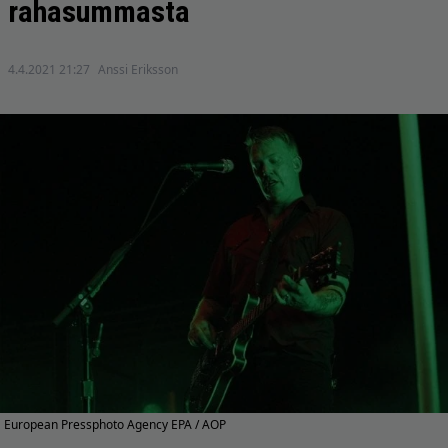
rahasummasta
4.4.2021 21:27
Anssi Eriksson
European Pressphoto Agency EPA / AOP