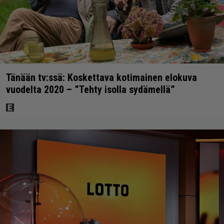
Tänään tv:ssä: Koskettava kotimainen elokuva
vuodelta 2020 – ”Tehty isolla sydämellä”