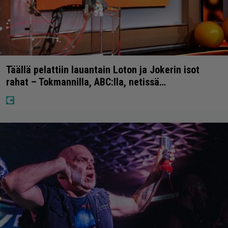
Täällä pelattiin lauantain Loton ja Jokerin isot
rahat – Tokmannilla, ABC:lla, netissä…