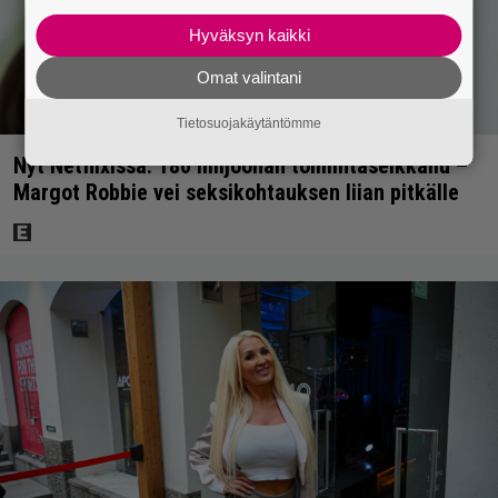
Hyväksyn kaikki
Omat valintani
Tietosuojakäytäntömme
Nyt Netflixissä: 180 miljoonan toimintaseikkailu –
Margot Robbie vei seksikohtauksen liian pitkälle