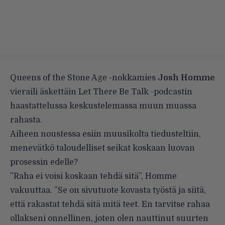
Queens of the Stone Age -nokkamies
Josh Homme
vieraili äskettäin Let There Be Talk -podcastin
haastattelussa keskustelemassa muun muassa
rahasta.
Aiheen noustessa esiin muusikolta tiedusteltiin,
menevätkö taloudelliset seikat koskaan luovan
prosessin edelle?
”Raha ei voisi koskaan tehdä sitä”, Homme
vakuuttaa. ”Se on sivutuote kovasta työstä ja siitä,
että rakastat tehdä sitä mitä teet. En tarvitse rahaa
ollakseni onnellinen, joten olen nauttinut suurten