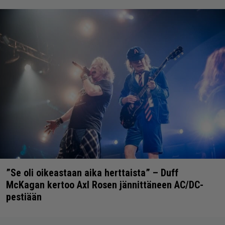
”Se oli oikeastaan aika herttaista” – Duff
McKagan kertoo Axl Rosen jännittäneen AC/DC-
pestiään