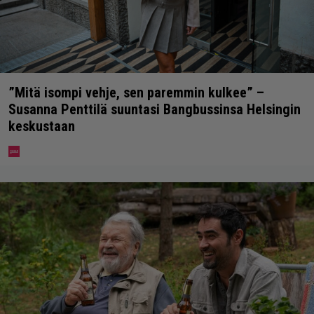
”Mitä isompi vehje, sen paremmin kulkee” –
Susanna Penttilä suuntasi Bangbussinsa Helsingin
keskustaan