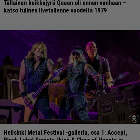
Tällainen keikkajyrä Queen oli ennen vanhaan –
katso tulinen livetallenne vuodelta 1979
Hellsinki Metal Festival -galleria, osa 1: Accept,
Black Label Society, Ikinä & Choir of Hecate ja