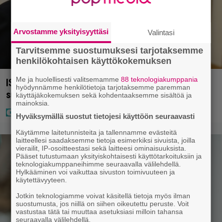
Arvostamme yksityisyyttäsi
Valintasi
Tarvitsemme suostumuksesi tarjotaksemme
henkilökohtaisen käyttökokemuksen
Me ja huolellisesti valitsemamme
88 teknologiakumppania
IS: Hjalliksen ja Jasminen häissä suomalainen
hyödynnämme henkilötietoja tarjotaksemme paremman
supertähti
käyttäjäkokemuksen sekä kohdentaaksemme sisältöä ja
mainoksia.
Hyväksymällä suostut tietojesi käyttöön seuraavasti
Käytämme laitetunnisteita ja tallennamme evästeitä
laitteellesi saadaksemme tietoja esimerkiksi sivuista, joilla
vierailit, IP-osoitteestasi sekä laitteesi ominaisuuksista.
Pääset tutustumaan yksityiskohtaisesti käyttötarkoituksiin ja
teknologiakumppaneihimme seuraavalla välilehdellä.
Hylkääminen voi vaikuttaa sivuston toimivuuteen ja
käytettävyyteen.
Jotkin teknologiamme voivat käsitellä tietoja myös ilman
suostumusta, jos niillä on siihen oikeutettu peruste. Voit
vastustaa tätä tai muuttaa asetuksiasi milloin tahansa
seuraavalla välilehdellä.