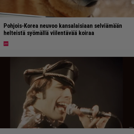
Pohjois-Korea neuvoo kansalaisiaan selviämään
helteistä syömällä viilentävää koiraa