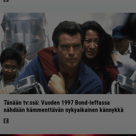
Tänään tv:ssä: Vuoden 1997 Bond-leffassa
nähdään hämmenttävän nykyaikainen kännykkä