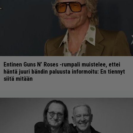
Entinen Guns N’ Roses -rumpali muistelee, ettei
häntä juuri bändin paluusta informoitu: En tiennyt
siitä mitään