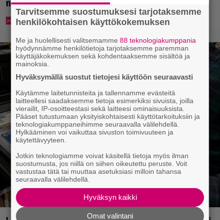
nimien joukossa myös kansanedustaja
Tarvitsemme suostumuksesi tarjotaksemme
henkilökohtaisen käyttökokemuksen
Me ja huolellisesti valitsemamme
88 teknologiakumppania
hyödynnämme henkilötietoja tarjotaksemme paremman
käyttäjäkokemuksen sekä kohdentaaksemme sisältöä ja
mainoksia.
Hyväksymällä suostut tietojesi käyttöön seuraavasti
Käytämme laitetunnisteita ja tallennamme evästeitä
laitteellesi saadaksemme tietoja esimerkiksi sivuista, joilla
vierailit, IP-osoitteestasi sekä laitteesi ominaisuuksista.
Pääset tutustumaan yksityiskohtaisesti käyttötarkoituksiin ja
teknologiakumppaneihimme seuraavalla välilehdellä.
Hylkääminen voi vaikuttaa sivuston toimivuuteen ja
käytettävyyteen.
Jotkin teknologiamme voivat käsitellä tietoja myös ilman
suostumusta, jos niillä on siihen oikeutettu peruste. Voit
vastustaa tätä tai muuttaa asetuksiasi milloin tahansa
seuraavalla välilehdellä.
Hyväksyn kaikki
Omat valintani