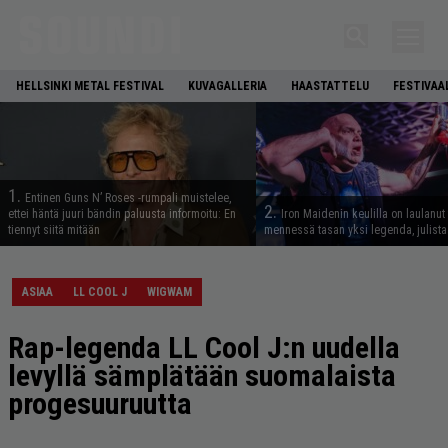
HELLSINKI METAL FESTIVAL
KUVAGALLERIA
HAASTATTELU
FESTIVAA
1.
Entinen Guns N’ Roses -rumpali muistelee,
2.
ettei häntä juuri bändin paluusta informoitu: En
Iron Maidenin keulilla on laulanut
tiennyt siitä mitään
mennessä tasan yksi legenda, julistaa
ASIAA
LL COOL J
WIGWAM
Rap-legenda LL Cool J:n uudella
levyllä sämplätään suomalaista
progesuuruutta