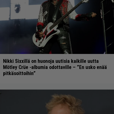
Nikki Sixxillä on huonoja uutisia kaikille uutta
Mötley Crüe -albumia odottaville – ”En usko enää
pitkäsoittoihin”