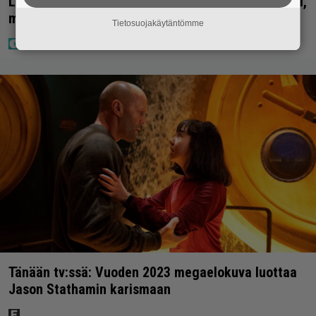
Lapset ostivat isälle lahjaksi arvan – päävoitto tuli,
mutta miten sitten kävikään
Tietosuojakäytäntömme
Tänään tv:ssä: Vuoden 2023 megaelokuva luottaa
Jason Stathamin karismaan