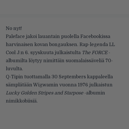
No nyt!
Paleface jakoi lauantain puolella
Facebookissa
harvinaisen kovan bongauksen. Rap-legenda LL
Cool J:n 6. syyskuuta julkaistulta
The FORCE
-
albumilta löytyy nimittäin suomalaissäveliä 70-
luvulta.
Q-Tipin tuottamalla 30 Septembers kappaleella
sämplätään Wigwamin vuonna 1976 julkaistun
Lucky Golden Stripes and Starpose
-albumin
nimikkobiisiä.