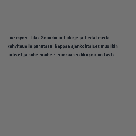
Lue myös:
Tilaa Soundin uutiskirje ja tiedät mistä
kahvitauolla puhutaan! Nappaa ajankohtaiset musiikin
uutiset ja puheenaiheet suoraan sähköpostiin tästä.