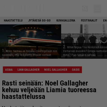
HAASTATTELU
JYTÄKESÄ GO-GO
KUVAGALLERIA
FESTIVAALIT
EN
2.
Miten taipuu Trio Niskalaukaukse
1.
Arvio: Saimaa on toisella covertripillään niin
Vartiaisen musiikki? Entäpä ruotsala
suvereeni, että se kääntyy itseään vastaan
metal? Pian tämäkin selviää
ASIAA
LIAM GALLAGHER
NOEL GALLAGHER
OASIS
Rasti seinään: Noel Gallagher
kehuu veljeään Liamia tuoreessa
haastattelussa