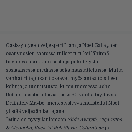
Oasis-yhtyeen veljespari Liam ja Noel Gallagher
ovat vuosien saatossa tulleet tutuksi lähinnä
toistensa haukkumisesta ja piikittelystä
sosiaalisessa mediassa sekä haastatteluissa. Mutta
vanhat riitapukarit osaavat myös antaa toisilleen
kehuja ja tunnustusta, kuten tuoreessa John
Robbin haastattelussa, jossa 30 vuotta täyttävää
Definitely Maybe -menestyslevyä muistellut Noel
ylistää veljeään laulajana.
”Minä en pysty laulamaan
Slide Awaytä
,
Cigarettes
& Alcoholia
,
Rock ’n’ Roll Staria
,
Columbiaa
ja