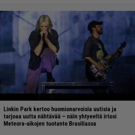
Linkin Park kertoo huomionarvoisia uutisia ja
tarjoaa uutta nähtävää – näin yhtyeeltä irtosi
Meteora-aikojen tuotanto Brasiliassa