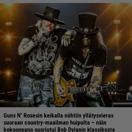
Guns N’ Rosesin keikalla nähtiin yllätysvieras
suoraan country-maailman huipulta – näin
kokoonpano suoriutui Bob Dylanin klassikosta