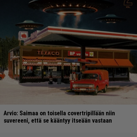
Arvio: Saimaa on toisella covertripillään niin
suvereeni, että se kääntyy itseään vastaan