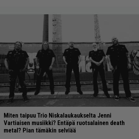
Miten taipuu Trio Niskalaukaukselta Jenni
Vartiaisen musiikki? Entäpä ruotsalainen death
metal? Pian tämäkin selviää