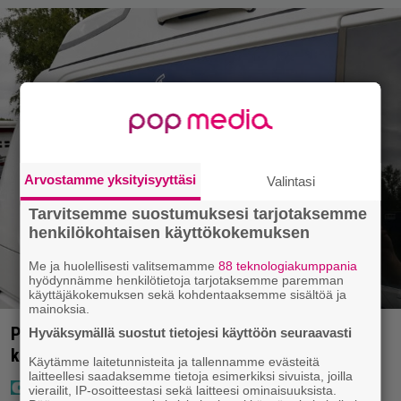
Arvostamme yksityisyyttäsi
Valintasi
Tarvitsemme suostumuksesi tarjotaksemme
henkilökohtaisen käyttökokemuksen
Me ja huolellisesti valitsemamme
88 teknologiakumppania
hyödynnämme henkilötietoja tarjotaksemme paremman
käyttäjäkokemuksen sekä kohdentaaksemme sisältöä ja
mainoksia.
Poliisilla tehovalvonta – tästä kysymys ja näin
Hyväksymällä suostut tietojesi käyttöön seuraavasti
kauan kestää
Käytämme laitetunnisteita ja tallennamme evästeitä
laitteellesi saadaksemme tietoja esimerkiksi sivuista, joilla
vierailit, IP-osoitteestasi sekä laitteesi ominaisuuksista.