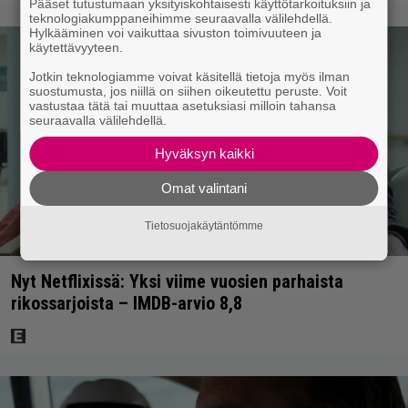
Pääset tutustumaan yksityiskohtaisesti käyttötarkoituksiin ja
teknologiakumppaneihimme seuraavalla välilehdellä.
Hylkääminen voi vaikuttaa sivuston toimivuuteen ja
käytettävyyteen.
Jotkin teknologiamme voivat käsitellä tietoja myös ilman
suostumusta, jos niillä on siihen oikeutettu peruste. Voit
vastustaa tätä tai muuttaa asetuksiasi milloin tahansa
seuraavalla välilehdellä.
Hyväksyn kaikki
Omat valintani
Tietosuojakäytäntömme
Nyt Netflixissä: Yksi viime vuosien parhaista
rikossarjoista – IMDB-arvio 8,8