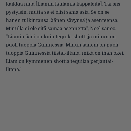
kaikkia niitä [Liamin laulamia kappaleita]. Tai siis
pystyisin, mutta se ei olisi sama asia. Se on se
hänen tulkintansa, äänen sävynsä ja asenteensa.
Minulla ei ole sitä samaa asennetta”,
Noel sanoo
.
”Liamin ääni on kuin tequila-shotti ja minun on
puoli tuoppia Guinnessia. Minun ääneni on puoli
tuoppia Guinnessia tiistai-iltana, mikä on ihan okei.
Liam on kymmenen shottia tequilaa perjantai-
iltana.”