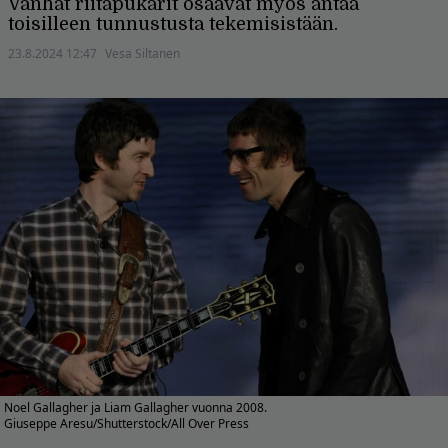
Vanhat riitapukarit osaavat myös antaa
toisilleen tunnustusta tekemisistään.
23.8.2024 12:47
Vesa Siltanen
Noel Gallagher ja Liam Gallagher vuonna 2008.
Giuseppe Aresu/Shutterstock/All Over Press