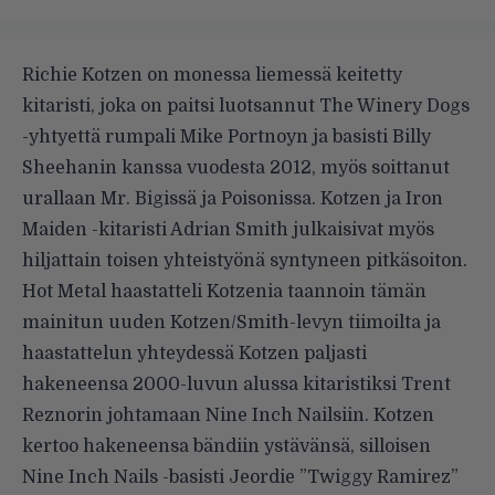
Richie Kotzen on monessa liemessä keitetty
kitaristi, joka on paitsi luotsannut The Winery Dogs
-yhtyettä rumpali Mike Portnoyn ja basisti Billy
Sheehanin kanssa vuodesta 2012, myös soittanut
urallaan Mr. Bigissä ja Poisonissa. Kotzen ja Iron
Maiden -kitaristi Adrian Smith julkaisivat myös
hiljattain toisen yhteistyönä syntyneen pitkäsoiton.
Hot Metal haastatteli
Kotzenia taannoin tämän
mainitun uuden Kotzen/Smith-levyn tiimoilta ja
haastattelun yhteydessä Kotzen paljasti
hakeneensa 2000-luvun alussa kitaristiksi Trent
Reznorin johtamaan Nine Inch Nailsiin. Kotzen
kertoo hakeneensa bändiin ystävänsä, silloisen
Nine Inch Nails -basisti Jeordie ”Twiggy Ramirez”