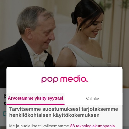
IS: Hjalliksen ja Jasminen häissä suomalainen
Arvostamme yksityisyyttäsi
Valintasi
supertähti
Tarvitsemme suostumuksesi tarjotaksemme
henkilökohtaisen käyttökokemuksen
Me ja huolellisesti valitsemamme
88 teknologiakumppania