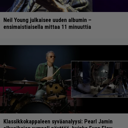
Neil Young julkaisee uuden albumin –
ensimaistiaisella mittaa 11 minuuttia
Klassikkokappaleen syväanalyysi: Pearl Jamin