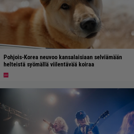
Pohjois-Korea neuvoo kansalaisiaan selviämään
helteistä syömällä viilentävää koiraa