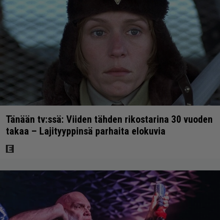
Tänään tv:ssä: Viiden tähden rikostarina 30 vuoden
takaa – Lajityyppinsä parhaita elokuvia