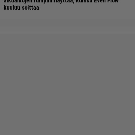
alkuaikojen rumpali näyttää, kuinka Even Flow
kuuluu soittaa