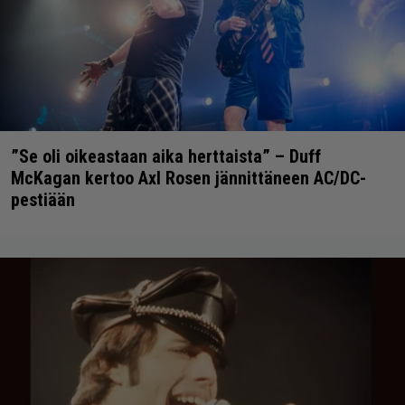
”Se oli oikeastaan aika herttaista” – Duff
McKagan kertoo Axl Rosen jännittäneen AC/DC-
pestiään