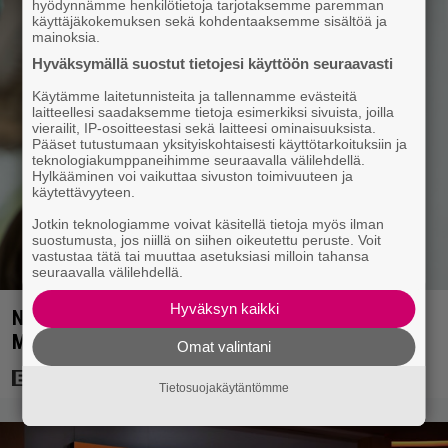
hyödynnämme henkilötietoja tarjotaksemme paremman
käyttäjäkokemuksen sekä kohdentaaksemme sisältöä ja
mainoksia.
Hyväksymällä suostut tietojesi käyttöön seuraavasti
Käytämme laitetunnisteita ja tallennamme evästeitä
laitteellesi saadaksemme tietoja esimerkiksi sivuista, joilla
vierailit, IP-osoitteestasi sekä laitteesi ominaisuuksista.
Pääset tutustumaan yksityiskohtaisesti käyttötarkoituksiin ja
teknologiakumppaneihimme seuraavalla välilehdellä.
Hylkääminen voi vaikuttaa sivuston toimivuuteen ja
käytettävyyteen.
Jotkin teknologiamme voivat käsitellä tietoja myös ilman
suostumusta, jos niillä on siihen oikeutettu peruste. Voit
vastustaa tätä tai muuttaa asetuksiasi milloin tahansa
seuraavalla välilehdellä.
Hyväksyn kaikki
Nyt Netflixissä: 180 miljoonan toimintaseikkailu –
Margot Robbie vei seksikohtauksen liian pitkälle
Omat valintani
Tietosuojakäytäntömme