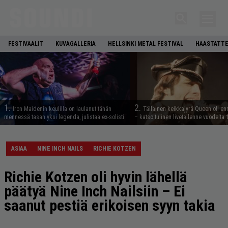
FESTIVAALIT
KUVAGALLERIA
HELLSINKI METAL FESTIVAL
HAASTATTE
1.
2.
Iron Maidenin keulilla on laulanut tähän
Tällainen keikkajyrä Queen oli e
mennessä tasan yksi legenda, julistaa ex-solisti
– katso tulinen livetallenne vuodelta
ASIAA
NINE INCH NAILS
RICHIE KOTZEN
Richie Kotzen oli hyvin lähellä
päätyä Nine Inch Nailsiin – Ei
saanut pestiä erikoisen syyn takia