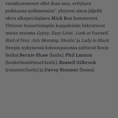
vuosikymmenet ollut ihan oma, erityinen
paikkansa sydämessäni”, yhtyeen ainoa jäljellä
oleva alkuperäisjäsen
Mick Box
kommentoi.
Yhtyeen tunnetuimpiin kappaleisiin lukeutuvat
muun muassa
Gypsy
,
Easy Livin’
,
Look at Yourself
,
Bird of Prey
,
July Morning
,
Stealin’
ja
Lady in Black
.
Heepin nykyisessä kokoonpanossa soittavat Boxin
lisäksi
Bernie Shaw
(laulu),
Phil Lanzon
(kosketinsoittimet/laulu),
Russell Gilbrook
(rummut/laulu) ja
Davey Rimmer
(basso).