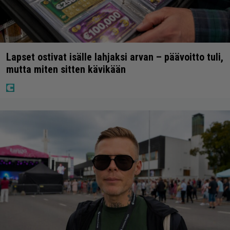
Lapset ostivat isälle lahjaksi arvan – päävoitto tuli,
mutta miten sitten kävikään