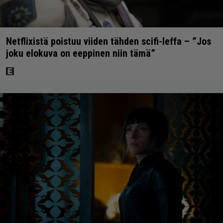
Netflixistä poistuu viiden tähden scifi-leffa – ”Jos
joku elokuva on eeppinen niin tämä”