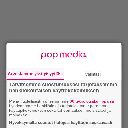
Arvostamme yksityisyyttäsi
Valintasi
Tarvitsemme suostumuksesi tarjotaksemme
henkilökohtaisen käyttökokemuksen
Me ja huolellisesti valitsemamme
88 teknologiakumppania
hyödynnämme henkilötietoja tarjotaksemme paremman
käyttäjäkokemuksen sekä kohdentaaksemme sisältöä ja
mainoksia.
Hyväksymällä suostut tietojesi käyttöön seuraavasti