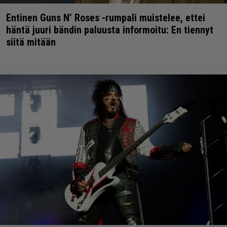
Entinen Guns N’ Roses -rumpali muistelee, ettei
häntä juuri bändin paluusta informoitu: En tiennyt
siitä mitään