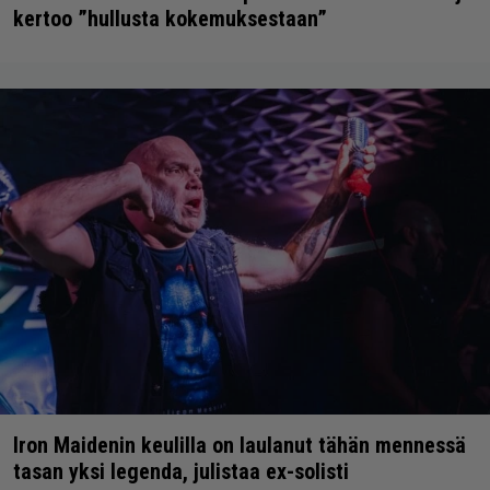
kertoo ”hullusta kokemuksestaan”
Iron Maidenin keulilla on laulanut tähän mennessä
tasan yksi legenda, julistaa ex-solisti