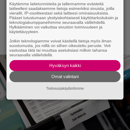
Käytämme laitetunnisteita ja tallennamme evästeitä
laitteellesi saadaksemme tietoja esimerkiksi sivuista, joilla
vierailit, IP-osoitteestasi sekä laitteesi ominaisuuksista.
Pääset tutustumaan yksityiskohtaisesti käyttötarkoituksiin ja
teknologiakumppaneihimme seuraavalla välilehdellä.
Hylkääminen voi vaikuttaa sivuston toimivuuteen ja
käytettävyyteen.
Jotkin teknologiamme voivat käsitellä tietoja myös ilman
suostumusta, jos niillä on siihen oikeutettu peruste. Voit
vastustaa tätä tai muuttaa asetuksiasi milloin tahansa
seuraavalla välilehdellä.
Hyväksyn kaikki
Omat valintani
Tietosuojakäytäntömme