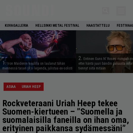
KUVAGALLERIA
HELLSINKI METAL FESTIVAL
HAASTATTELU
FESTIVAA
2.
Entinen Guns N’ Roses -rumpali mu
1.
Iron Maidenin keulilla on laulanut tähän
ettei häntä juuri bändin paluusta info
mennessä tasan yksi legenda, julistaa ex-solisti
tiennyt siitä mitään
ASIAA
URIAH HEEP
Rockveteraani Uriah Heep tekee
Suomen-kiertueen – ”Suomella ja
suomalaisilla faneilla on ihan oma,
erityinen paikkansa sydämessäni”