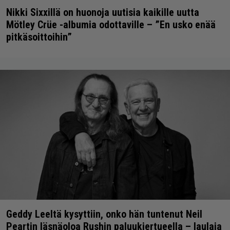
Nikki Sixxillä on huonoja uutisia kaikille uutta
Mötley Crüe -albumia odottaville – ”En usko enää
pitkäsoittoihin”
Geddy Leeltä kysyttiin, onko hän tuntenut Neil
Peartin läsnäoloa Rushin paluukiertueella – laulaja