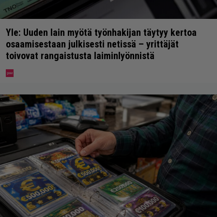
Yle: Uuden lain myötä työnhakijan täytyy kertoa
osaamisestaan julkisesti netissä – yrittäjät
toivovat rangaistusta laiminlyönnistä