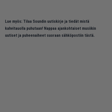
Lue myös:
Tilaa Soundin uutiskirje ja tiedät mistä
kahvitauolla puhutaan! Nappaa ajankohtaiset musiikin
uutiset ja puheenaiheet suoraan sähköpostiin tästä.