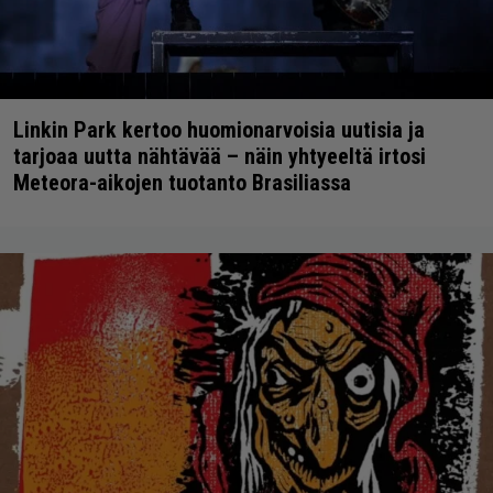
Linkin Park kertoo huomionarvoisia uutisia ja
tarjoaa uutta nähtävää – näin yhtyeeltä irtosi
Meteora-aikojen tuotanto Brasiliassa