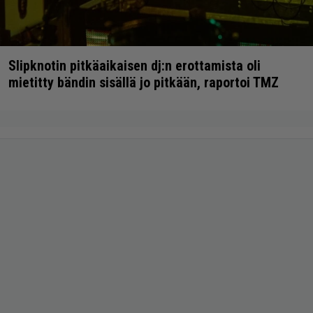
Slipknotin pitkäaikaisen dj:n erottamista oli
mietitty bändin sisällä jo pitkään, raportoi TMZ