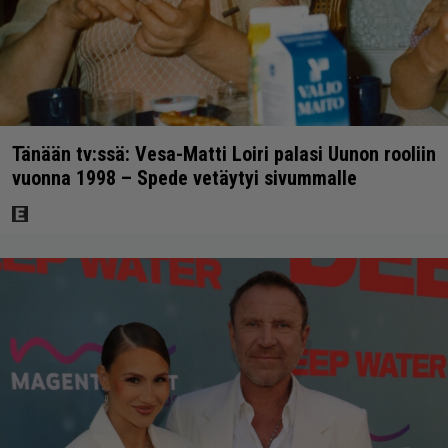
Tänään tv:ssä: Vesa-Matti Loiri palasi Uunon rooliin
vuonna 1998 – Spede vetäytyi sivummalle