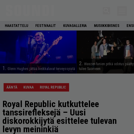
HAASTATTELU
FESTIVAALIT
KUVAGALLERIA
MUSIIKKIBISNES
ENS
2.
Weezer-fanien pitkä odotus päätty
1.
Glenn Hughes jättää keikkalavat terveyssyistä
tulee Suomeen
ÄÄNTÄ
KUVAA
ROYAL REPUBLIC
Royal Republic kutkuttelee
tanssirefleksejä – Uusi
diskorokkijytä esittelee tulevan
levyn meininkiä