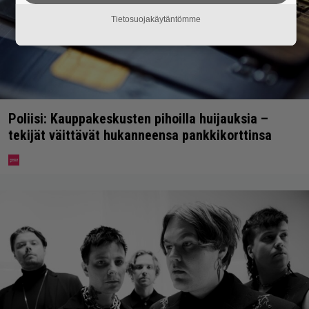
Tietosuojakäytäntömme
Poliisi: Kauppakeskusten pihoilla huijauksia –
tekijät väittävät hukanneensa pankkikorttinsa