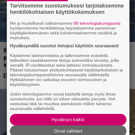
Tarvitsemme suostumuksesi tarjotaksemme
henkilökohtaisen käyttökokemuksen
Me ja huolellisesti valitsemamme
88 teknologiakumppania
hyödynnämme henkilötietoja tarjotaksemme paremman
käyttäjäkokemuksen sekä kohdentaaksemme sisältöä ja
mainoksia.
Hyväksymällä suostut tietojesi käyttöön seuraavasti
Illalla tv:ssä: 007-elokuva jossa vältettiin
Käytämme laitetunnisteita ja tallennamme evästeitä
petipuuhia – päätähti paljasti yllättävän syyn
laitteellesi saadaksemme tietoja esimerkiksi sivuista, joilla
vuonna 2007
vierailit, IP-osoitteestasi sekä laitteesi ominaisuuksista.
Pääset tutustumaan yksityiskohtaisesti käyttötarkoituksiin ja
teknologiakumppaneihimme seuraavalla välilehdellä.
Hylkääminen voi vaikuttaa sivuston toimivuuteen ja
käytettävyyteen.
Jotkin teknologiamme voivat käsitellä tietoja myös ilman
suostumusta, jos niillä on siihen oikeutettu peruste. Voit
vastustaa tätä tai muuttaa asetuksiasi milloin tahansa
seuraavalla välilehdellä.
Hyväksyn kaikki
Omat valintani