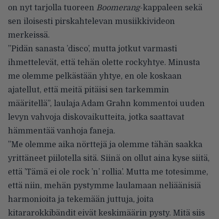
on nyt tarjolla tuoreen
Boomerang
-kappaleen sekä
sen iloisesti pirskahtelevan musiikkivideon
merkeissä.
”Pidän sanasta ’disco’, mutta jotkut varmasti
ihmettelevät, että tehän olette rockyhtye. Minusta
me olemme pelkästään yhtye, en ole koskaan
ajatellut, että meitä pitäisi sen tarkemmin
määritellä”, laulaja Adam Grahn kommentoi uuden
levyn vahvoja diskovaikutteita, jotka saattavat
hämmentää vanhoja faneja.
”Me olemme aika nörttejä ja olemme tähän saakka
yrittäneet piilotella sitä. Siinä on ollut aina kyse siitä,
että ’Tämä ei ole rock ’n’ rollia’. Mutta me totesimme,
että niin, mehän pystymme laulamaan neliäänisiä
harmonioita ja tekemään juttuja, joita
kitararokkibändit eivät keskimäärin pysty. Mitä siis