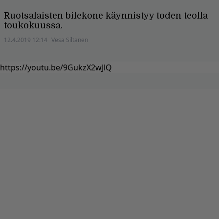
Ruotsalaisten bilekone käynnistyy toden teolla
toukokuussa.
12.4.2019 12:14
Vesa Siltanen
https://youtu.be/9GukzX2wJlQ