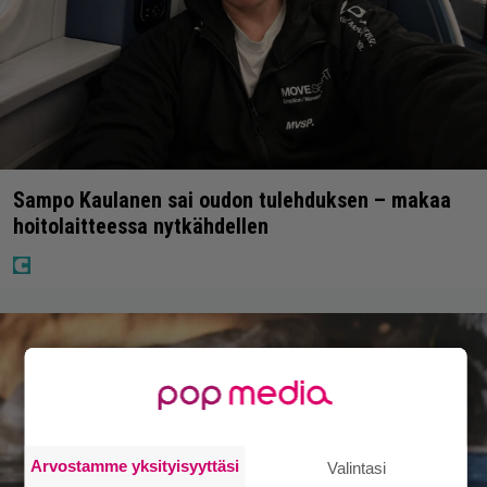
Sampo Kaulanen sai oudon tulehduksen – makaa
hoitolaitteessa nytkähdellen
Arvostamme yksityisyyttäsi
Valintasi