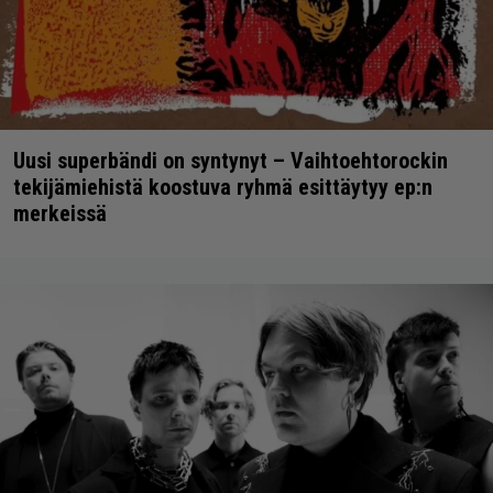
Uusi superbändi on syntynyt – Vaihtoehtorockin
tekijämiehistä koostuva ryhmä esittäytyy ep:n
merkeissä