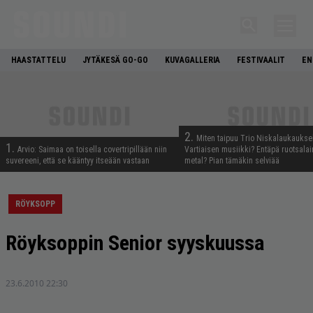
HAASTATTELU
JYTÄKESÄ GO-GO
KUVAGALLERIA
FESTIVAALIT
EN
2.
Miten taipuu Trio Niskalaukaukse
1.
Arvio: Saimaa on toisella covertripillään niin
Vartiaisen musiikki? Entäpä ruotsala
suvereeni, että se kääntyy itseään vastaan
metal? Pian tämäkin selviää
RÖYKSOPP
Röyksoppin Senior syyskuussa
23.6.2010 22:30