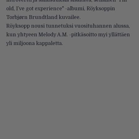
introvertti ja salaisuuksia sisältävä, sellainen "I’m
old, I’ve got experience" -albumi, Röyksoppin
Torbjørn Brundtland kuvailee.
Röyksopp nousi tunnetuksi vuosituhannen alussa,
kun yhtyeen Melody A.M. -pitkäsoitto myi yllättäen
yli miljoona kappaletta.