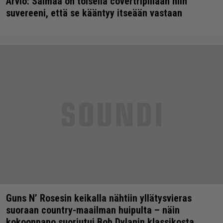
Arvio: Saimaa on toisella covertripillään niin
suvereeni, että se kääntyy itseään vastaan
Guns N’ Rosesin keikalla nähtiin yllätysvieras
suoraan country-maailman huipulta – näin
kokoonpano suoriutui Bob Dylanin klassikosta