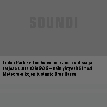
Linkin Park kertoo huomionarvoisia uutisia ja
tarjoaa uutta nähtävää – näin yhtyeeltä irtosi
Meteora-aikojen tuotanto Brasiliassa