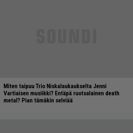
Miten taipuu Trio Niskalaukaukselta Jenni
Vartiaisen musiikki? Entäpä ruotsalainen death
metal? Pian tämäkin selviää