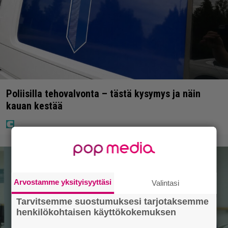
Poliisilla tehovalvonta – tästä kysymys ja näin
kauan kestää
Arvostamme yksityisyyttäsi
Valintasi
Tarvitsemme suostumuksesi tarjotaksemme
henkilökohtaisen käyttökokemuksen