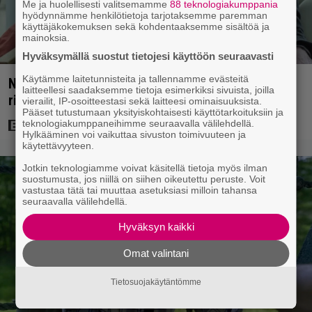
Me ja huolellisesti valitsemamme
88 teknologiakumppania
hyödynnämme henkilötietoja tarjotaksemme paremman
käyttäjäkokemuksen sekä kohdentaaksemme sisältöä ja
mainoksia.
Hyväksymällä suostut tietojesi käyttöön seuraavasti
Käytämme laitetunnisteita ja tallennamme evästeitä
Nyt Netflixissä: Yksi viime vuosien parhaista
laitteellesi saadaksemme tietoja esimerkiksi sivuista, joilla
rikossarjoista – IMDB-arvio 8,8
vierailit, IP-osoitteestasi sekä laitteesi ominaisuuksista.
Pääset tutustumaan yksityiskohtaisesti käyttötarkoituksiin ja
teknologiakumppaneihimme seuraavalla välilehdellä.
Hylkääminen voi vaikuttaa sivuston toimivuuteen ja
käytettävyyteen.
Jotkin teknologiamme voivat käsitellä tietoja myös ilman
suostumusta, jos niillä on siihen oikeutettu peruste. Voit
vastustaa tätä tai muuttaa asetuksiasi milloin tahansa
seuraavalla välilehdellä.
Hyväksyn kaikki
Omat valintani
Tietosuojakäytäntömme