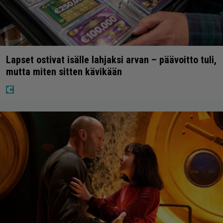
Lapset ostivat isälle lahjaksi arvan – päävoitto tuli,
mutta miten sitten kävikään