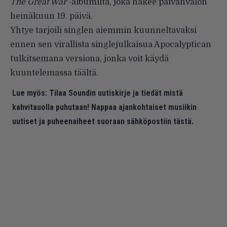
The Great War
-albumilta, joka näkee päivänvalon
heinäkuun 19. päivä.
Yhtye tarjoili singlen aiemmin kuunneltavaksi
ennen sen virallista singlejulkaisua Apocalyptican
tulkitsemana versiona, jonka voit käydä
kuuntelemassa
täältä
.
Lue myös:
Tilaa Soundin uutiskirje ja tiedät mistä
kahvitauolla puhutaan! Nappaa ajankohtaiset musiikin
uutiset ja puheenaiheet suoraan sähköpostiin tästä.