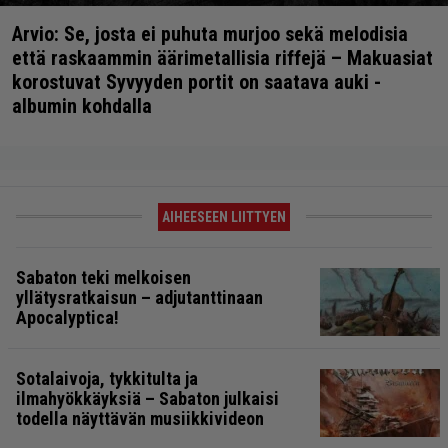
Arvio: Se, josta ei puhuta murjoo sekä melodisia
että raskaammin äärimetallisia riffejä – Makuasiat
korostuvat Syvyyden portit on saatava auki -
albumin kohdalla
AIHEESEEN LIITTYEN
Sabaton teki melkoisen
yllätysratkaisun – adjutanttinaan
Apocalyptica!
Sotalaivoja, tykkitulta ja
ilmahyökkäyksiä – Sabaton julkaisi
todella näyttävän musiikkivideon