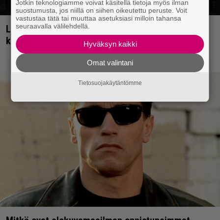
Jotkin teknologiamme voivat käsitellä tietoja myös ilman
suostumusta, jos niillä on siihen oikeutettu peruste. Voit
vastustaa tätä tai muuttaa asetuksiasi milloin tahansa
seuraavalla välilehdellä.
Livearvio: Kaikki häipyy, niin myös Eppu Normaali
kunniakkaasti keikkalavoilta
Hyväksyn kaikki
Omat valintani
Tietosuojakäytäntömme