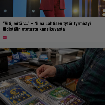
”Äiti, mitä v…” – Niina Lahtisen tytär tyrmistyi
äidistään otetusta kansikuvasta