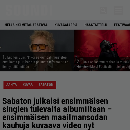
HELLSINKI METAL FESTIVAL
KUVAGALLERIA
HAASTATTELU
FESTIVAA
1.
Entinen Guns N’ Roses -rumpali muistelee,
2.
ettei häntä juuri bändin paluusta informoitu: En
Laiva on lastattu raskaalla musiiki
tiennyt siitä mitään
Hellsinki Metal Festivalin risteilyn oh
ÄÄNTÄ
KUVAA
SABATON
Sabaton julkaisi ensimmäisen
singlen tulevalta albumiltaan –
ensimmäisen maailmansodan
kauhuja kuvaava video nyt