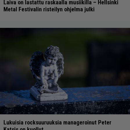
Laiva on lastattu raskaalla musiikilla – Hellsinki
Metal Festivalin risteilyn ohjelma julki
Lukuisia rocksuuruuksia manageroinut Peter
Katsis on kuollut