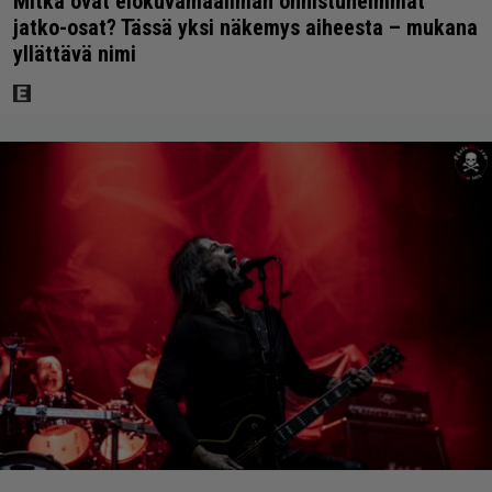
Mitkä ovat elokuvamaailman onnistuneimmat
jatko-osat? Tässä yksi näkemys aiheesta – mukana
yllättävä nimi