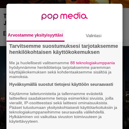
Tänään tv:ssä: Vuoden 2023 megaelokuva luottaa
Jason Stathamin karismaan
Arvostamme yksityisyyttäsi
Valintasi
Tarvitsemme suostumuksesi tarjotaksemme
henkilökohtaisen käyttökokemuksen
Me ja huolellisesti valitsemamme
88 teknologiakumppania
hyödynnämme henkilötietoja tarjotaksemme paremman
käyttäjäkokemuksen sekä kohdentaaksemme sisältöä ja
mainoksia.
Hyväksymällä suostut tietojesi käyttöön seuraavasti
Käytämme laitetunnisteita ja tallennamme evästeitä
laitteellesi saadaksemme tietoja esimerkiksi sivuista, joilla
vierailit, IP-osoitteestasi sekä laitteesi ominaisuuksista.
Pääset tutustumaan yksityiskohtaisesti käyttötarkoituksiin ja
teknologiakumppaneihimme seuraavalla välilehdellä.
Hylkääminen voi vaikuttaa sivuston toimivuuteen ja
käytettävyyteen.