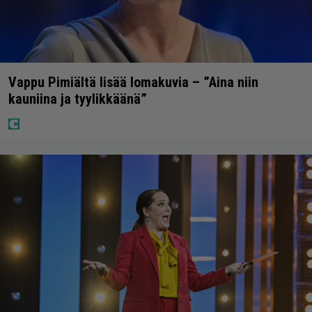
Vappu Pimiältä lisää lomakuvia – ”Aina niin
kauniina ja tyylikkäänä”