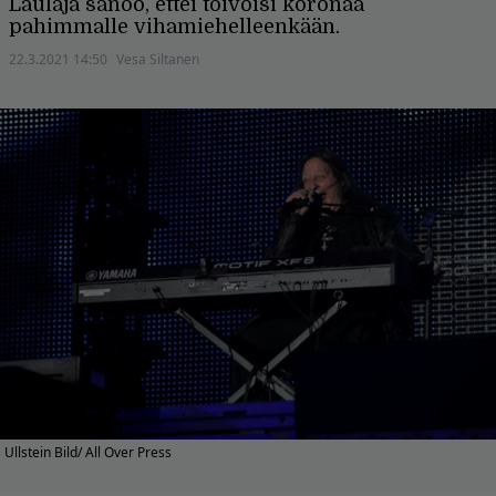
Laulaja sanoo, ettei toivoisi koronaa
pahimmalle vihamiehelleenkään.
22.3.2021 14:50
Vesa Siltanen
Ullstein Bild/ All Over Press