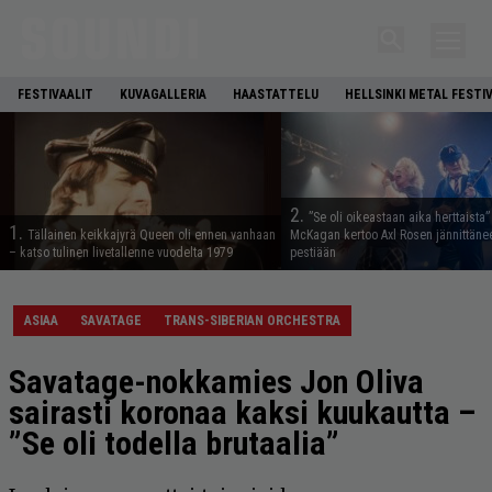
FESTIVAALIT
KUVAGALLERIA
HAASTATTELU
HELLSINKI METAL FESTI
2.
”Se oli oikeastaan aika herttaista”
1.
Tällainen keikkajyrä Queen oli ennen vanhaan
McKagan kertoo Axl Rosen jännittäne
– katso tulinen livetallenne vuodelta 1979
pestiään
ASIAA
SAVATAGE
TRANS-SIBERIAN ORCHESTRA
Savatage-nokkamies Jon Oliva
sairasti koronaa kaksi kuukautta –
”Se oli todella brutaalia”