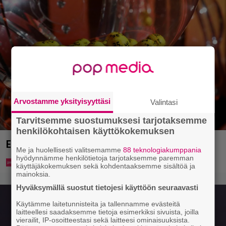
Arvostamme yksityisyyttäsi
Valintasi
Tarvitsemme suostumuksesi tarjotaksemme
henkilökohtaisen käyttökokemuksen
Eurojackpotista 80 000 euroa Suomeen – tänne
Me ja huolellisesti valitsemamme
88 teknologiakumppania
hyödynnämme henkilötietoja tarjotaksemme paremman
käyttäjäkokemuksen sekä kohdentaaksemme sisältöä ja
mainoksia.
Hyväksymällä suostut tietojesi käyttöön seuraavasti
Käytämme laitetunnisteita ja tallennamme evästeitä
laitteellesi saadaksemme tietoja esimerkiksi sivuista, joilla
vierailit, IP-osoitteestasi sekä laitteesi ominaisuuksista.