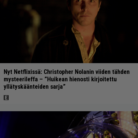
Nyt Netflixissä: Christopher Nolanin viiden tähden
mysteerileffa – ”Huikean hienosti kirjoitettu
yllätyskäänteiden sarja”