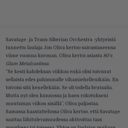
Savatage- ja Trans-Siberian Orchestra -yhtyeistä
tunnettu laulaja Jon Oliva kertoo sairastaneensa
viime vuonna koronan. Oliva kertoi asiasta
80’s
Glam Metalcastissa
.
”Se kesti kahdeksan viikkoa enkä olisi toivonut
sellaista edes pahimmalle vihamiehellenikään. En
toivoisi sitä kenellekään. Se oli todella brutaalia.
Mutta nyt olen kunnossa ja haen rokotukseni
muutaman viikon sisällä”,
Oliva paljastaa
.
Samassa haastattelussa Oliva kertoo, että Savatage
saattaa lähitulevaisuudessa aktivoitua taas
muodossa tai toisessa. Yhtye on laulajan mukaan