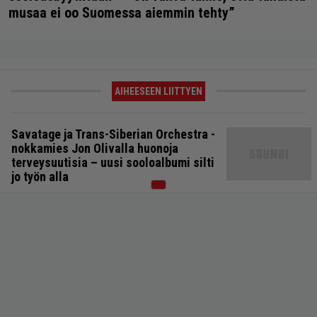
musaa ei oo Suomessa aiemmin tehty”
AIHEESEEN LIITTYEN
Savatage ja Trans-Siberian Orchestra -
nokkamies Jon Olivalla huonoja
terveysuutisia – uusi sooloalbumi silti
jo työn alla