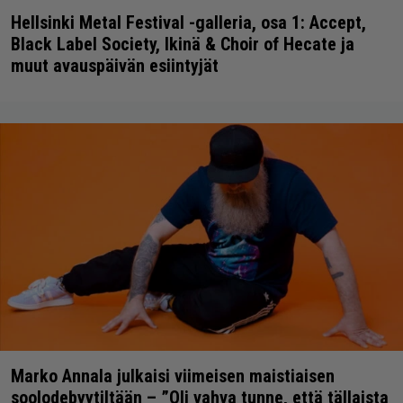
Hellsinki Metal Festival -galleria, osa 1: Accept,
Black Label Society, Ikinä & Choir of Hecate ja
muut avauspäivän esiintyjät
Marko Annala julkaisi viimeisen maistiaisen
soolodebyytiltään – ”Oli vahva tunne, että tällaista