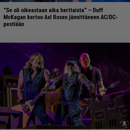
”Se oli oikeastaan aika herttaista” – Duff
McKagan kertoo Axl Rosen jännittäneen AC/DC-
pestiään