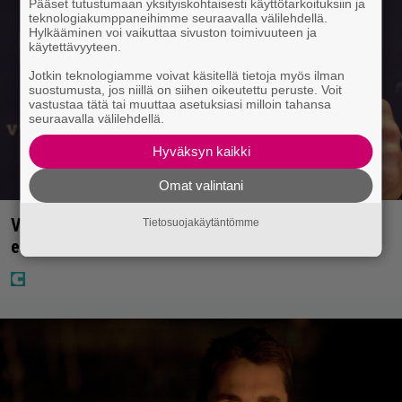
Pääset tutustumaan yksityiskohtaisesti käyttötarkoituksiin ja
teknologiakumppaneihimme seuraavalla välilehdellä.
Hylkääminen voi vaikuttaa sivuston toimivuuteen ja
käytettävyyteen.
Jotkin teknologiamme voivat käsitellä tietoja myös ilman
suostumusta, jos niillä on siihen oikeutettu peruste. Voit
vastustaa tätä tai muuttaa asetuksiasi milloin tahansa
seuraavalla välilehdellä.
Hyväksyn kaikki
Omat valintani
Vappu Pimiästä tuli miljoonikko – eikä yksi milli
Tietosuojakäytäntömme
edes riitä, näin se tapahtui