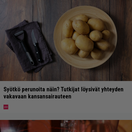
Syötkö perunoita näin? Tutkijat löysivät yhteyden
vakavaan kansansairauteen