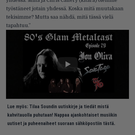
yhdessä. Minä ja Chris Caffery (kitara) olemme
työstäneet jotain yhdessä. Koska mitä muutakaan
tekisimme? Mutta saa nähdä, mitä tässä vielä
tapahtuu.”
Lue myös:
Tilaa Soundin uutiskirje ja tiedät mistä
kahvitauolla puhutaan! Nappaa ajankohtaiset musiikin
uutiset ja puheenaiheet suoraan sähköpostiin tästä.