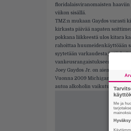
floridalaisviranomaisten haaviin 
viikon sisällä.
TMZ:n mukaan Gaydos varasti kita
kirkasta päivää napaten soittimen
pokkana liikkeestä ulos kitara k
rahoittaa huumeidenkäyttöään soi
syytetään varkaudesta ja törkeäs
vankeusrangaistukseen.
Joey Gaydos Jr. on aiemminkin o
Ar
Vuonna 2009 Michiganin poliisi p
autoa alkoholin vaikutuksen alai
Tarvit
käytt
Me ja huo
tarjotak
mainoksi
Hyväksym
Käytämme 