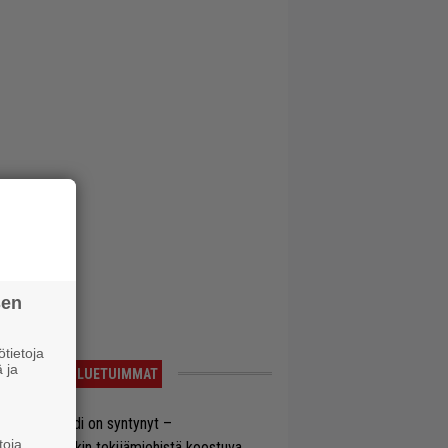
sen
tietoja
 ja
LUETUIMMAT
si superbändi on syntynyt –
toja
ihtoehtorockin tekijämiehistä koostuva