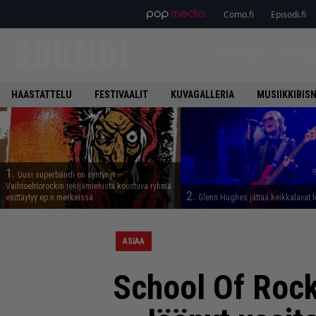
Como.fi
Episodi.fi
ETUSIVU
UUTIS
HAASTATTELU
FESTIVAALIT
KUVAGALLERIA
MUSIIKKIBIS
1.
Uusi superbändi on syntynyt –
Vaihtoehtorockin tekijämiehistä koostuva ryhmä
2.
esittäytyy ep:n merkeissä
Glenn Hughes jättää keikkalavat t
ASIAA
School Of Rock 