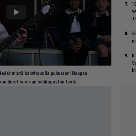
”K
ve
Ta
Sl
mi
K.
S
bi
 tiedät mistä kahvitauolla puhutaan! Nappaa
eenaiheet suoraan sähköpostiin tästä.