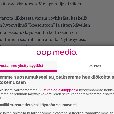
kitaravarkaudesta. Vieläpä neljästi viiden
roita liikkeestä varsin röyhkeästi keskellä
 hyppysiinsä ”koesoittoon” ja sitten kävellen
ainalossaan. Gaydosin tarkoituksena oli
ttimista saamillaan rahoilla. Nyt Gaydosia
tä varkaudesta, joka voi johtaa
llut vaikeuksissa viranomaisten kanssa.
vostamme yksityisyyttäsi
Valintasi
idätti alaikäisen Gaydosin tämän ajettua
sena.
semme suostumuksesi tarjotaksemme henkilökohtai
ökokemuksen
lellisesti valitsemamme
88 teknologiakumppania
hyödynnämme henkilö
semme paremman käyttäjäkokemuksen sekä kohdentaaksemme sisältöä
a.
ällä suostut tietojesi käyttöön seuraavasti
Uu
laitetunnisteita ja tallennamme evästeitä laitteellesi saadaksemme tie
Va