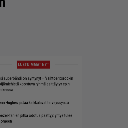
en
LUETUIMMAT NYT
si superbändi on syntynyt – Vaihtoehtorockin
kijämiehistä koostuva ryhmä esittäytyy ep:n
rkeissä
enn Hughes jättää keikkalavat terveyssyistä
ezer-fanien pitkä odotus päättyy: yhtye tulee
uomeen