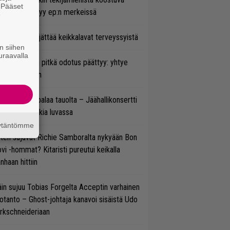
. Pääset
hmä esittäytyy ep:n merkeissä
e
enn Hughes jättää keikkalavat terveyssyistä
n siihen
uraavalla
ezer-fanien pitkä odotus päättyy: yhtye
ulee Suomeen
ind Channel palaa tauolta – Jäähallikonsertti
 uutta musiikkia luvassa
äytäntömme
ten sujuvat Richie Samboralta nykyään Bon
vi -hommat? Kitaristi pureutui keikalla
nhaan hittiin
in sujuu Tobias Forgelta Acceptin varhainen
otanto – Ghost-johtaja kanavoi sisäistä Udo
rkschneideriaan