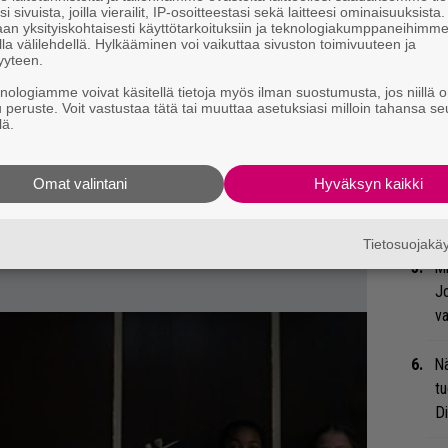
i sivuista, joilla vierailit, IP-osoitteestasi sekä laitteesi ominaisuuksista
ry
an yksityiskohtaisesti käyttötarkoituksiin ja teknologiakumppaneihimm
la välilehdellä. Hylkääminen voi vaikuttaa sivuston toimivuuteen ja
yyteen.
Gl
knologiamme voivat käsitellä tietoja myös ilman suostumusta, jos niillä o
u peruste. Voit vastustaa tätä tai muuttaa asetuksiasi milloin tahansa se
We
lä.
t
Omat valintani
Hyväksyn kaikki
Bl
ja
Tietosuojak
Mi
Jo
va
Nä
tu
Di