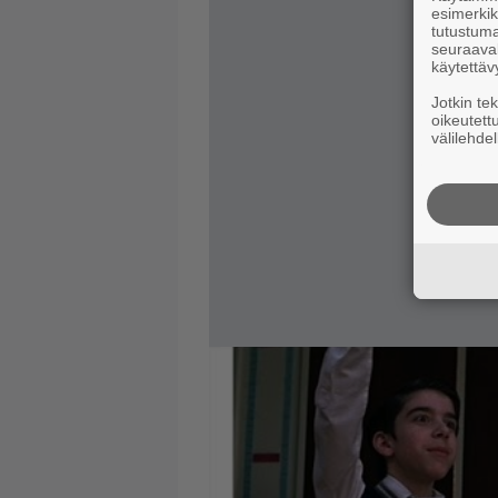
esimerkiks
tutustuma
seuraaval
käytettäv
Jotkin te
oikeutett
välilehdel