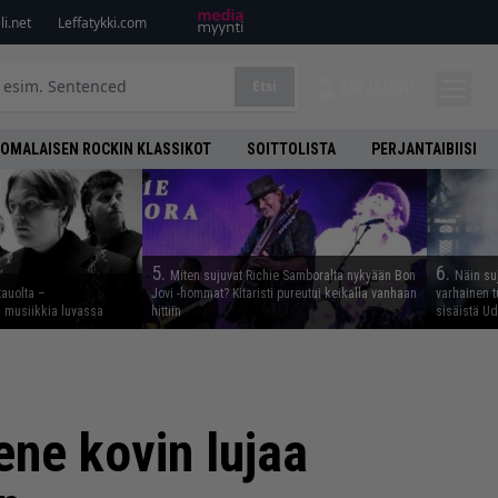
i.net
Leffatykki.com
Etsi
KIRJAUDU
OMALAISEN ROCKIN KLASSIKOT
SOITTOLISTA
PERJANTAIBIISI
5.
6.
Miten sujuvat Richie Samboralta nykyään Bon
Näin su
tauolta –
Jovi -hommat? Kitaristi pureutui keikalla vanhaan
varhainen t
ta musiikkia luvassa
hittiin
sisäistä U
ene kovin lujaa