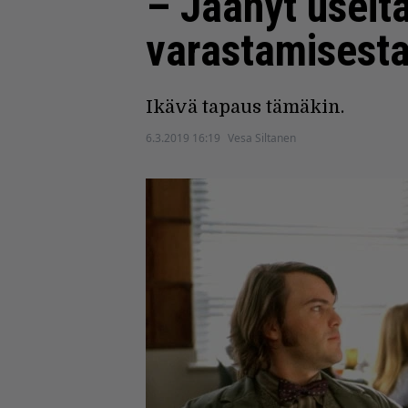
– Jäänyt useita
varastamisest
Ikävä tapaus tämäkin.
6.3.2019 16:19
Vesa Siltanen