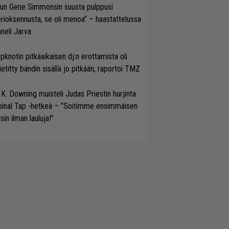
un Gene Simmonsin suusta pulppusi
rioksennusta, se oli menoa” – haastattelussa
neli Jarva
ipknotin pitkäaikaisen dj:n erottamista oli
etitty bändin sisällä jo pitkään, raportoi TMZ
 K. Downing muisteli Judas Priestin hurjinta
pinal Tap -hetkeä – ”Soitimme ensimmäisen
isin ilman lauluja!”