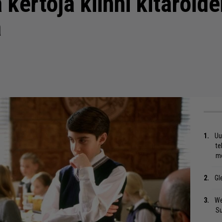
 kertoja kiinni kitaroid
a
Uu
te
me
Gl
We
S