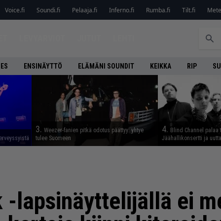
Voice.fi
Soundi.fi
Pelaaja.fi
Inferno.fi
Rumba.fi
Tilt.fi
Metel
ET
LEVYARVIOT
JUTUT
LEHTI
NES
ENSINÄYTTÖ
ELÄMÄNI SOUNDIT
KEIKKA
RIP
SU
3.
4.
Weezer-fanien pitkä odotus päättyy: yhtye
Blind Channel palaa 
erveyssyistä
tulee Suomeen
Jäähallikonsertti ja uut
-lapsinäyttelijällä ei m