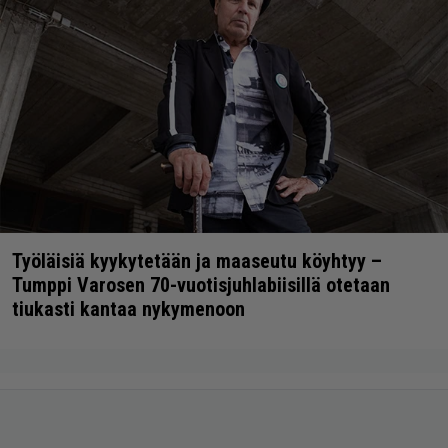
Työläisiä kyykytetään ja maaseutu köyhtyy –
Tumppi Varosen 70-vuotisjuhlabiisillä otetaan
tiukasti kantaa nykymenoon