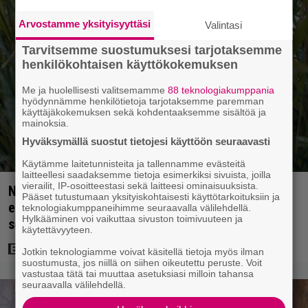
Arvostamme yksityisyyttäsi
Valintasi
Tarvitsemme suostumuksesi tarjotaksemme
henkilökohtaisen käyttökokemuksen
Me ja huolellisesti valitsemamme
88 teknologiakumppania
hyödynnämme henkilötietoja tarjotaksemme paremman
käyttäjäkokemuksen sekä kohdentaaksemme sisältöä ja
mainoksia.
Hyväksymällä suostut tietojesi käyttöön seuraavasti
Käytämme laitetunnisteita ja tallennamme evästeitä
laitteellesi saadaksemme tietoja esimerkiksi sivuista, joilla
vierailit, IP-osoitteestasi sekä laitteesi ominaisuuksista.
Nyt suoratoistona: 3 tähden scifileffa ei ylitä
Pääset tutustumaan yksityiskohtaisesti käyttötarkoituksiin ja
edeltäjiään mutta ei myöskään häpeä niiden
teknologiakumppaneihimme seuraavalla välilehdellä.
Hylkääminen voi vaikuttaa sivuston toimivuuteen ja
seurassa – jatkoa on luvassa
käytettävyyteen.
Jotkin teknologiamme voivat käsitellä tietoja myös ilman
suostumusta, jos niillä on siihen oikeutettu peruste. Voit
vastustaa tätä tai muuttaa asetuksiasi milloin tahansa
seuraavalla välilehdellä.