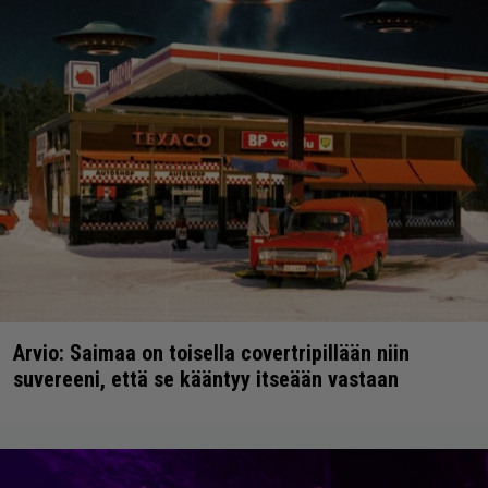
Arvio: Saimaa on toisella covertripillään niin
suvereeni, että se kääntyy itseään vastaan