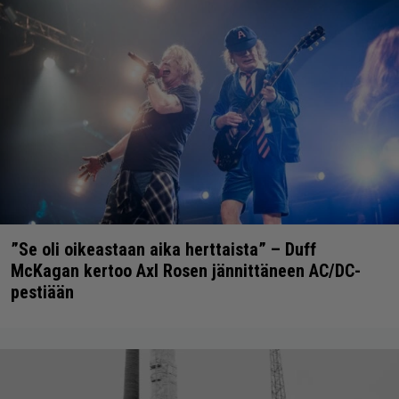
”Se oli oikeastaan aika herttaista” – Duff
McKagan kertoo Axl Rosen jännittäneen AC/DC-
pestiään