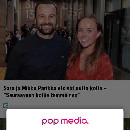
Sara ja Mikko Parikka etsivät uutta kotia –
”Seuraavaan kotiin tämmöinen”