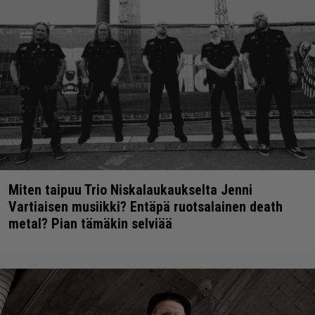
Miten taipuu Trio Niskalaukaukselta Jenni
Vartiaisen musiikki? Entäpä ruotsalainen death
metal? Pian tämäkin selviää