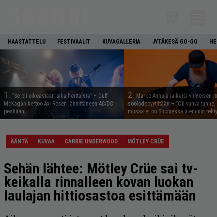
HAASTATTELU
FESTIVAALIT
KUVAGALLERIA
JYTÄKESÄ GO-GO
HE
1.
2.
”Se oli oikeastaan aika herttaista” – Duff
Marko Annala julkaisi viimeisen m
McKagan kertoo Axl Rosen jännittäneen AC/DC-
soolodebyytiltään – ”Oli vahva tunne, e
pestiään
musaa ei oo Suomessa aiemmin tehty
ÄÄNTÄ
KUVAA
CARRIE UNDERWOOD
MÖTLEY CRÜE
Sehän lähtee: Mötley Crüe sai tv-
keikalla rinnalleen kovan luokan
laulajan hittiosastoa esittämään