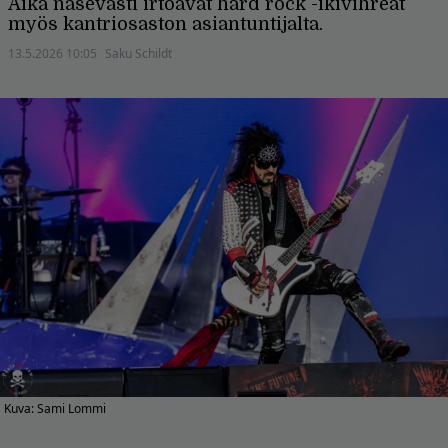
Aika nasevasti irtoavat hard rock -ikivihreät
myös kantriosaston asiantuntijalta.
13.5.2026 10:05
Saku Schildt
Kuva: Sami Lommi