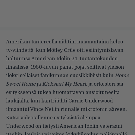
Amerikan tantereella nähtiin maanantaina kelpo
tv-viihdettä, kun Mötley Crüe otti esiintymislavan
haltuunsa American Idolin 24. tuotantokauden
finaalissa. 1980-luvun pahat pojat soittivat yleisön
iloksi sellaiset fanikunnan suosikkibiisit kuin
Home
Sweet Home
ja
Kickstart My Heart
, ja orkesteri sai
esitykseensä tukea huomattavan ansioituneelta
laulajalta, kun kantritähti Carrie Underwood
ilmaantui Vince Neilin rinnalle mikrofonin ääreen.
Katso videotallenne esityksistä alempaa.
Underwood on tietysti American Idolin veteraani
itsekin: laulaja vei voiton kykykilpailun neljännellä