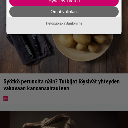
Hyväksyn kaikki
Omat valintani
Tietosuojakäytäntömme
Syötkö perunoita näin? Tutkijat löysivät yhteyden
vakavaan kansansairauteen