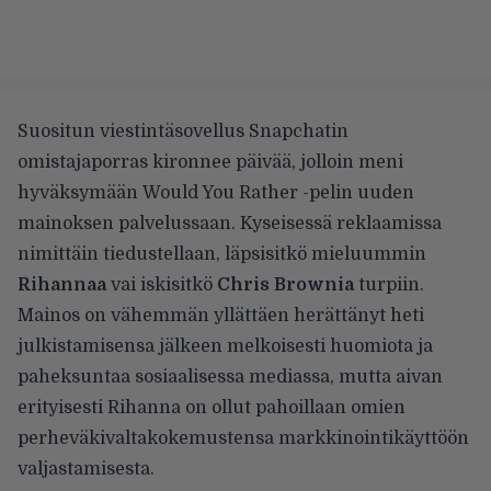
Suositun viestintäsovellus Snapchatin
omistajaporras kironnee päivää, jolloin meni
hyväksymään Would You Rather -pelin uuden
mainoksen palvelussaan.
Kyseisessä reklaamissa
nimittäin tiedustellaan, läpsisitkö mieluummin
Rihannaa
vai iskisitkö
Chris Brownia
turpiin.
Mainos on vähemmän yllättäen herättänyt heti
julkistamisensa jälkeen melkoisesti huomiota ja
paheksuntaa sosiaalisessa mediassa, mutta aivan
erityisesti Rihanna on ollut pahoillaan omien
perheväkivaltakokemustensa markkinointikäyttöön
valjastamisesta.