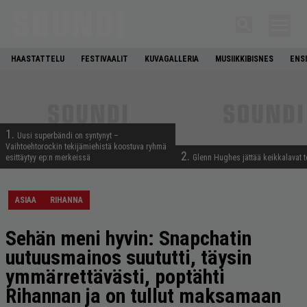
HAASTATTELU
FESTIVAALIT
KUVAGALLERIA
MUSIIKKIBISNES
ENS
1.
Uusi superbändi on syntynyt –
Vaihtoehtorockin tekijämiehistä koostuva ryhmä
2.
esittäytyy ep:n merkeissä
Glenn Hughes jättää keikkalavat t
ASIAA
RIHANNA
Sehän meni hyvin: Snapchatin
uutuusmainos suututti, täysin
ymmärrettävästi, poptähti
Rihannan ja on tullut maksamaan