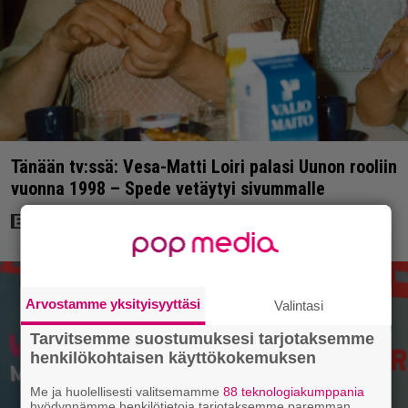
Tänään tv:ssä: Vesa-Matti Loiri palasi Uunon rooliin
vuonna 1998 – Spede vetäytyi sivummalle
Arvostamme yksityisyyttäsi
Valintasi
Tarvitsemme suostumuksesi tarjotaksemme
henkilökohtaisen käyttökokemuksen
Me ja huolellisesti valitsemamme
88 teknologiakumppania
hyödynnämme henkilötietoja tarjotaksemme paremman