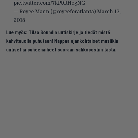
pic.twitter.com/7kP9RHcgNG
— Royce Mann (@royceforatlanta)
March 12,
2018
Lue myös:
Tilaa Soundin uutiskirje ja tiedät mistä
kahvitauolla puhutaan! Nappaa ajankohtaiset musiikin
uutiset ja puheenaiheet suoraan sähköpostiin tästä.