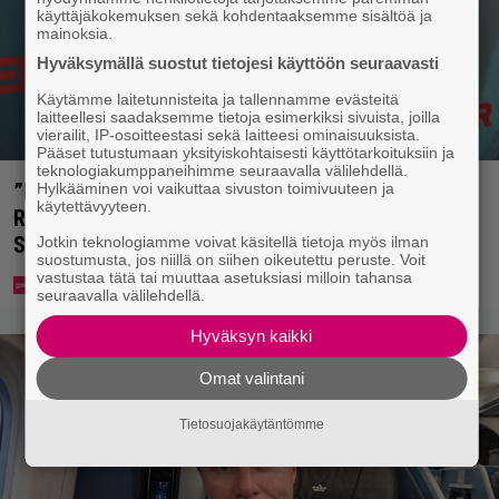
käyttäjäkokemuksen sekä kohdentaaksemme sisältöä ja
mainoksia.
Hyväksymällä suostut tietojesi käyttöön seuraavasti
Käytämme laitetunnisteita ja tallennamme evästeitä
laitteellesi saadaksemme tietoja esimerkiksi sivuista, joilla
vierailit, IP-osoitteestasi sekä laitteesi ominaisuuksista.
Pääset tutustumaan yksityiskohtaisesti käyttötarkoituksiin ja
teknologiakumppaneihimme seuraavalla välilehdellä.
”Nukuimme kaikki viisi samassa huoneessa” –
Hylkääminen voi vaikuttaa sivuston toimivuuteen ja
käytettävyyteen.
Renny Harlinin perhe vietti unelmien kesän
Suomessa
Jotkin teknologiamme voivat käsitellä tietoja myös ilman
suostumusta, jos niillä on siihen oikeutettu peruste. Voit
vastustaa tätä tai muuttaa asetuksiasi milloin tahansa
seuraavalla välilehdellä.
Hyväksyn kaikki
Omat valintani
Tietosuojakäytäntömme