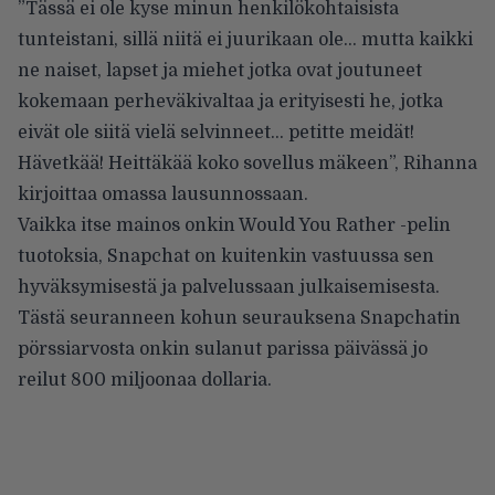
”Tässä ei ole kyse minun henkilökohtaisista
tunteistani, sillä niitä ei juurikaan ole… mutta kaikki
ne naiset, lapset ja miehet jotka ovat joutuneet
kokemaan perheväkivaltaa ja erityisesti he, jotka
eivät ole siitä vielä selvinneet… petitte meidät!
Hävetkää! Heittäkää koko sovellus mäkeen”, Rihanna
kirjoittaa omassa lausunnossaan.
Vaikka itse mainos onkin Would You Rather -pelin
tuotoksia, Snapchat on kuitenkin vastuussa sen
hyväksymisestä ja palvelussaan julkaisemisesta.
Tästä seuranneen kohun seurauksena Snapchatin
pörssiarvosta onkin sulanut parissa päivässä jo
reilut
800 miljoonaa dollaria
.