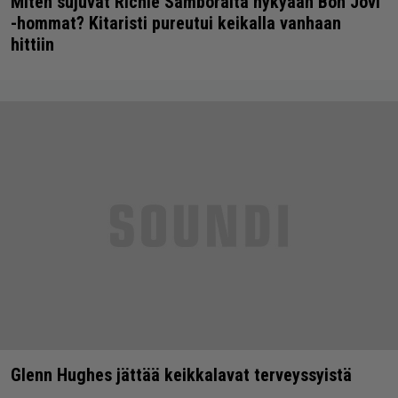
Miten sujuvat Richie Samboralta nykyään Bon Jovi
-hommat? Kitaristi pureutui keikalla vanhaan
hittiin
Glenn Hughes jättää keikkalavat terveyssyistä