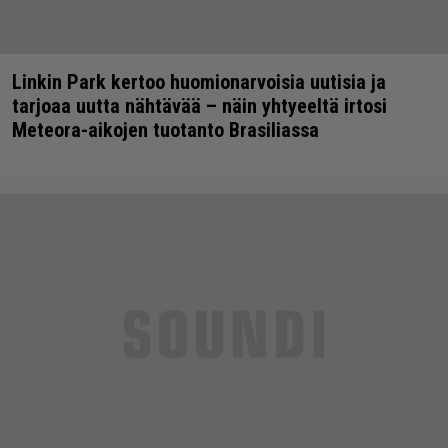
Linkin Park kertoo huomionarvoisia uutisia ja
tarjoaa uutta nähtävää – näin yhtyeeltä irtosi
Meteora-aikojen tuotanto Brasiliassa