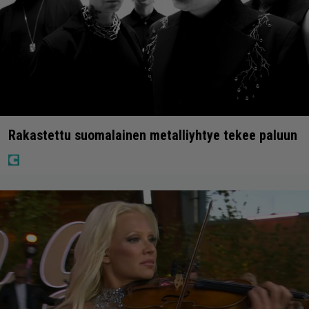
Rakastettu suomalainen metalliyhtye tekee paluun