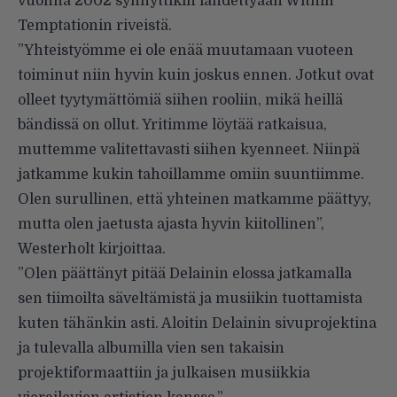
vuonna 2002 synnyttikin lähdettyään Within
Temptationin riveistä.
”Yhteistyömme ei ole enää muutamaan vuoteen
toiminut niin hyvin kuin joskus ennen. Jotkut ovat
olleet tyytymättömiä siihen rooliin, mikä heillä
bändissä on ollut. Yritimme löytää ratkaisua,
muttemme valitettavasti siihen kyenneet. Niinpä
jatkamme kukin tahoillamme omiin suuntiimme.
Olen surullinen, että yhteinen matkamme päättyy,
mutta olen jaetusta ajasta hyvin kiitollinen”,
Westerholt kirjoittaa.
”Olen päättänyt pitää Delainin elossa jatkamalla
sen tiimoilta säveltämistä ja musiikin tuottamista
kuten tähänkin asti. Aloitin Delainin sivuprojektina
ja tulevalla albumilla vien sen takaisin
projektiformaattiin ja julkaisen musiikkia