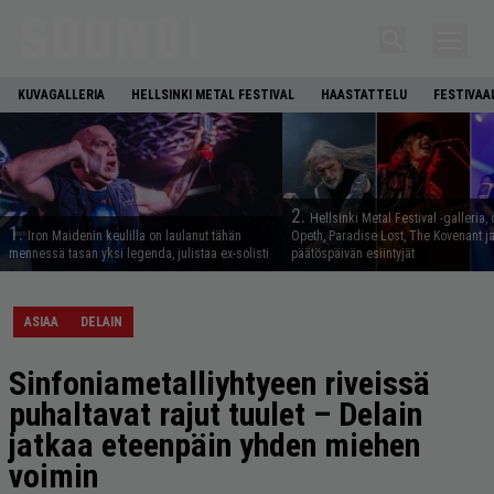
KUVAGALLERIA
HELLSINKI METAL FESTIVAL
HAASTATTELU
FESTIVAA
2.
Hellsinki Metal Festival -galleria, 
1.
Iron Maidenin keulilla on laulanut tähän
Opeth, Paradise Lost, The Kovenant j
mennessä tasan yksi legenda, julistaa ex-solisti
päätöspäivän esiintyjät
ASIAA
DELAIN
Sinfoniametalliyhtyeen riveissä
puhaltavat rajut tuulet – Delain
jatkaa eteenpäin yhden miehen
voimin