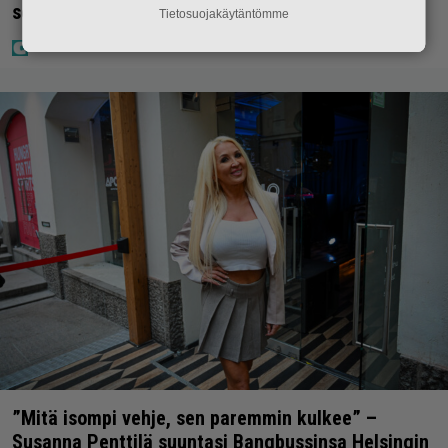
somen välittömästi
Tietosuojakäytäntömme
”Mitä isompi vehje, sen paremmin kulkee” –
Susanna Penttilä suuntasi Bangbussinsa Helsingin