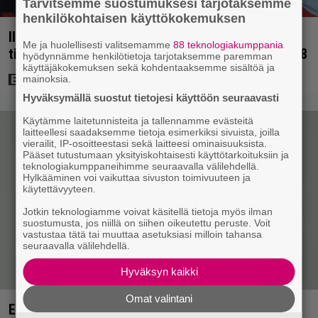
Tarvitsemme suostumuksesi tarjotaksemme
henkilökohtaisen käyttökokemuksen
Illalla tv:ssä: Uuno-elokuva jossa käytettiin
Me ja huolellisesti valitsemamme
88 teknologiakumppania
tietokonegrafiikkaa? Sellainen tehtiin vuonna 1998
hyödynnämme henkilötietoja tarjotaksemme paremman
käyttäjäkokemuksen sekä kohdentaaksemme sisältöä ja
mainoksia.
Hyväksymällä suostut tietojesi käyttöön seuraavasti
Käytämme laitetunnisteita ja tallennamme evästeitä
laitteellesi saadaksemme tietoja esimerkiksi sivuista, joilla
vierailit, IP-osoitteestasi sekä laitteesi ominaisuuksista.
Pääset tutustumaan yksityiskohtaisesti käyttötarkoituksiin ja
teknologiakumppaneihimme seuraavalla välilehdellä.
Hylkääminen voi vaikuttaa sivuston toimivuuteen ja
käytettävyyteen.
Jotkin teknologiamme voivat käsitellä tietoja myös ilman
suostumusta, jos niillä on siihen oikeutettu peruste. Voit
vastustaa tätä tai muuttaa asetuksiasi milloin tahansa
seuraavalla välilehdellä.
Hyväksyn kaikki
Omat valintani
Elämäni biisin Katja Ståhlin roisi vitsi suututti