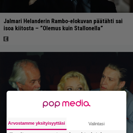
Jalmari Helanderin Rambo-elokuvan päätähti sai
isoa kiitosta – ”Olemus kuin Stallonella”
Arvostamme yksityisyyttäsi
Valintasi