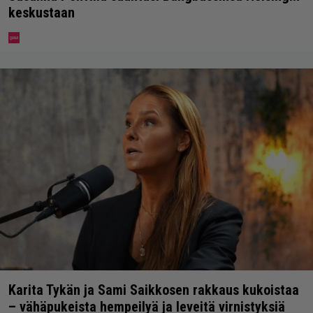
keskustaan
Karita Tykän ja Sami Saikkosen rakkaus kukoistaa
– vähäpukeista hempeilyä ja leveitä virnistyksiä