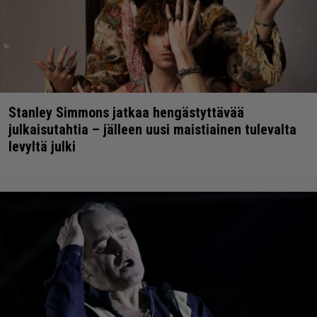
Stanley Simmons jatkaa hengästyttävää
julkaisutahtia – jälleen uusi maistiainen tulevalta
levyltä julki