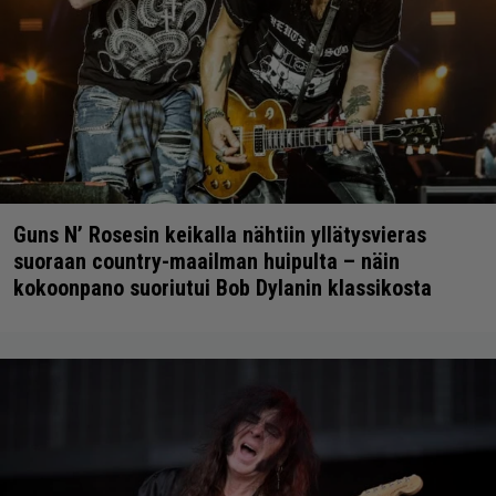
Guns N’ Rosesin keikalla nähtiin yllätysvieras
suoraan country-maailman huipulta – näin
kokoonpano suoriutui Bob Dylanin klassikosta