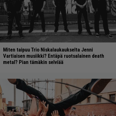
Miten taipuu Trio Niskalaukaukselta Jenni
Vartiaisen musiikki? Entäpä ruotsalainen death
metal? Pian tämäkin selviää