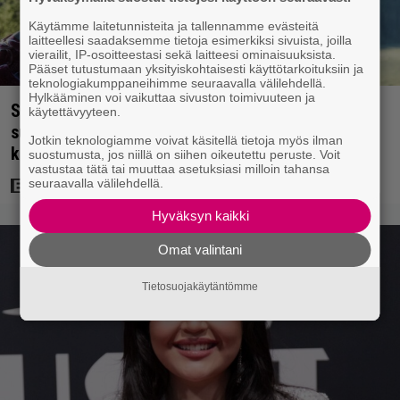
Käytämme laitetunnisteita ja tallennamme evästeitä
laitteellesi saadaksemme tietoja esimerkiksi sivuista, joilla
vierailit, IP-osoitteestasi sekä laitteesi ominaisuuksista.
Pääset tutustumaan yksityiskohtaisesti käyttötarkoituksiin ja
teknologiakumppaneihimme seuraavalla välilehdellä.
Hylkääminen voi vaikuttaa sivuston toimivuuteen ja
Scifihetki: Ilmaiskatselussa 100 miljoonan dollarin
käytettävyyteen.
supersankarielokuva – sai Suomessa 4017
Jotkin teknologiamme voivat käsitellä tietoja myös ilman
katsojaa
suostumusta, jos niillä on siihen oikeutettu peruste. Voit
vastustaa tätä tai muuttaa asetuksiasi milloin tahansa
seuraavalla välilehdellä.
Hyväksyn kaikki
Omat valintani
Tietosuojakäytäntömme