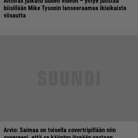
Anthrax julkaisi uuden videon – yhtye julistaa
biisillään Mike Tysonin lanseeraamaa ikiaikaista
viisautta
Arvio: Saimaa on toisella covertripillään niin
suvereeni, että se kääntyy itseään vastaan