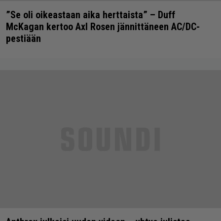
”Se oli oikeastaan aika herttaista” – Duff
McKagan kertoo Axl Rosen jännittäneen AC/DC-
pestiään