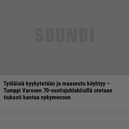
Työläisiä kyykytetään ja maaseutu köyhtyy –
Tumppi Varosen 70-vuotisjuhlabiisillä otetaan
tiukasti kantaa nykymenoon