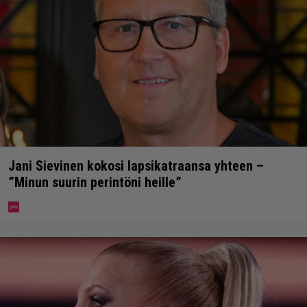
Jani Sievinen kokosi lapsikatraansa yhteen –
”Minun suurin perintöni heille”