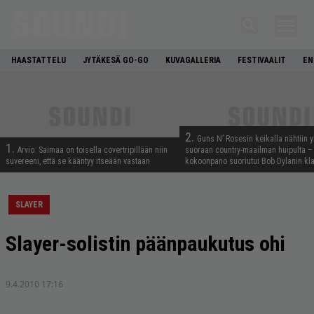
HAASTATTELU
JYTÄKESÄ GO-GO
KUVAGALLERIA
FESTIVAALIT
EN
2.
Guns N’ Rosesin keikalla nähtiin y
1.
Arvio: Saimaa on toisella covertripillään niin
suoraan country-maailman huipulta –
suvereeni, että se kääntyy itseään vastaan
kokoonpano suoriutui Bob Dylanin kl
SLAYER
Slayer-solistin päänpaukutus ohi
9.4.2010 17:16