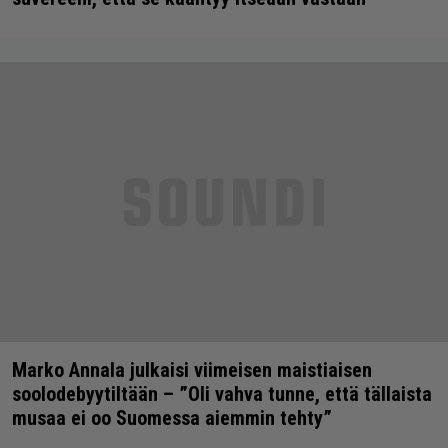
Marko Annala julkaisi viimeisen maistiaisen
soolodebyytiltään – ”Oli vahva tunne, että tällaista
musaa ei oo Suomessa aiemmin tehty”