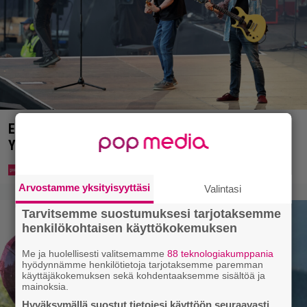
Eppu Normaalin viimeinen konsertti esitetään
Ylellä
Arvostamme yksityisyyttäsi
Valintasi
Tarvitsemme suostumuksesi tarjotaksemme
henkilökohtaisen käyttökokemuksen
Me ja huolellisesti valitsemamme
88 teknologiakumppania
hyödynnämme henkilötietoja tarjotaksemme paremman
käyttäjäkokemuksen sekä kohdentaaksemme sisältöä ja
mainoksia.
Hyväksymällä suostut tietojesi käyttöön seuraavasti