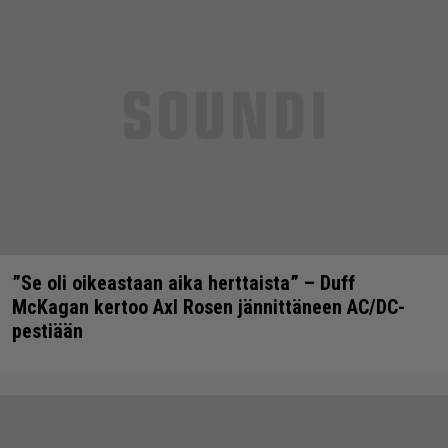
”Se oli oikeastaan aika herttaista” – Duff
McKagan kertoo Axl Rosen jännittäneen AC/DC-
pestiään