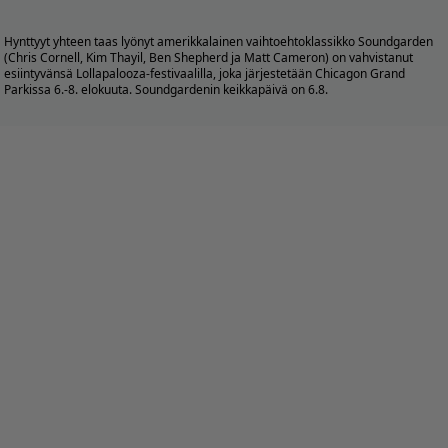
Hynttyyt yhteen taas lyönyt amerikkalainen vaihtoehtoklassikko Soundgarden
(Chris Cornell, Kim Thayil, Ben Shepherd ja Matt Cameron) on vahvistanut
esiintyvänsä Lollapalooza-festivaalilla, joka järjestetään Chicagon Grand
Parkissa 6.-8. elokuuta. Soundgardenin keikkapäivä on 6.8.