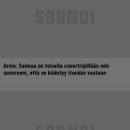
Arvio: Saimaa on toisella covertripillään niin
suvereeni, että se kääntyy itseään vastaan