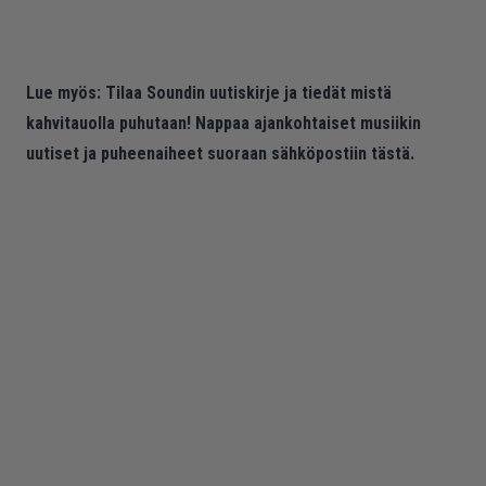
Lue myös:
Tilaa Soundin uutiskirje ja tiedät mistä
kahvitauolla puhutaan! Nappaa ajankohtaiset musiikin
uutiset ja puheenaiheet suoraan sähköpostiin tästä.