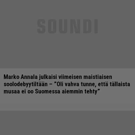
Marko Annala julkaisi viimeisen maistiaisen
soolodebyytiltään – ”Oli vahva tunne, että tällaista
musaa ei oo Suomessa aiemmin tehty”