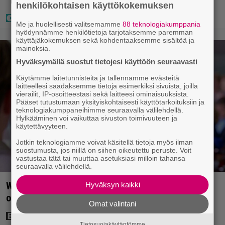
”Puitteet kohdillaan”
henkilökohtaisen käyttökokemuksen
Me ja huolellisesti valitsemamme
88 teknologiakumppania
hyödynnämme henkilötietoja tarjotaksemme paremman
käyttäjäkokemuksen sekä kohdentaaksemme sisältöä ja
mainoksia.
Hyväksymällä suostut tietojesi käyttöön seuraavasti
Käytämme laitetunnisteita ja tallennamme evästeitä
laitteellesi saadaksemme tietoja esimerkiksi sivuista, joilla
vierailit, IP-osoitteestasi sekä laitteesi ominaisuuksista.
Pääset tutustumaan yksityiskohtaisesti käyttötarkoituksiin ja
teknologiakumppaneihimme seuraavalla välilehdellä.
Hylkääminen voi vaikuttaa sivuston toimivuuteen ja
käytettävyyteen.
Jotkin teknologiamme voivat käsitellä tietoja myös ilman
suostumusta, jos niillä on siihen oikeutettu peruste. Voit
vastustaa tätä tai muuttaa asetuksiasi milloin tahansa
seuraavalla välilehdellä.
Will Hunting -tähti joutui vakavaan auto-
Hyväksyn kaikki
onnettomuuteen Ranskassa
Omat valintani
Tietosuojakäytäntömme