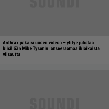
Anthrax julkaisi uuden videon – yhtye julistaa
biisillään Mike Tysonin lanseeraamaa ikiaikaista
viisautta