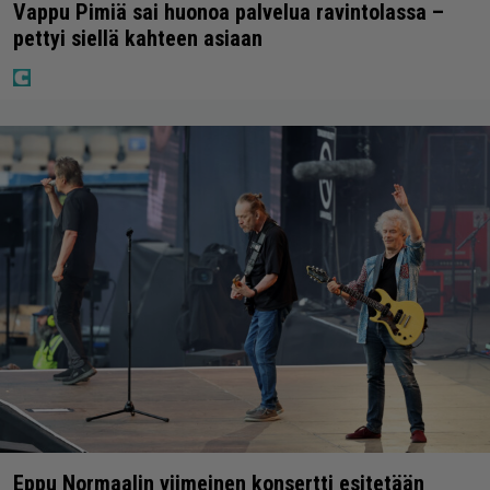
Vappu Pimiä sai huonoa palvelua ravintolassa –
pettyi siellä kahteen asiaan
Eppu Normaalin viimeinen konsertti esitetään