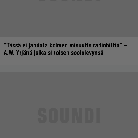
”Tässä ei jahdata kolmen minuutin radiohittiä” –
A.W. Yrjänä julkaisi toisen soololevynsä