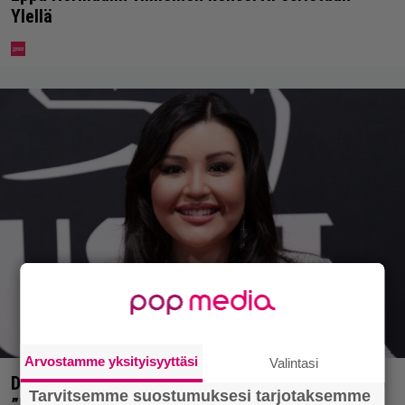
Ylellä
Arvostamme yksityisyyttäsi
Valintasi
Diandra julkaisi upeita kuvia Helsingistä –
Tarvitsemme suostumuksesi tarjotaksemme