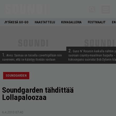
JYTÄKESÄ GO-GO
HAASTATTELU
KUVAGALLERIA
FESTIVAALIT
EN
2.
Guns N’ Rosesin keikalla nähtiin y
1.
Arvio: Saimaa on toisella covertripillään niin
suoraan country-maailman huipulta –
suvereeni, että se kääntyy itseään vastaan
kokoonpano suoriutui Bob Dylanin kl
SOUNDGARDEN
Soundgarden tähdittää
Lollapaloozaa
6.4.2010 07:40