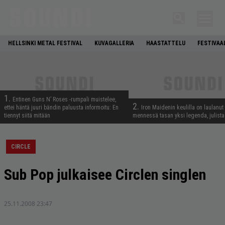
HELLSINKI METAL FESTIVAL
KUVAGALLERIA
HAASTATTELU
FESTIVAA
1.
Entinen Guns N’ Roses -rumpali muistelee,
2.
ettei häntä juuri bändin paluusta informoitu: En
Iron Maidenin keulilla on laulanut
tiennyt siitä mitään
mennessä tasan yksi legenda, julistaa
CIRCLE
Sub Pop julkaisee Circlen singlen
25.11.2008 23:47