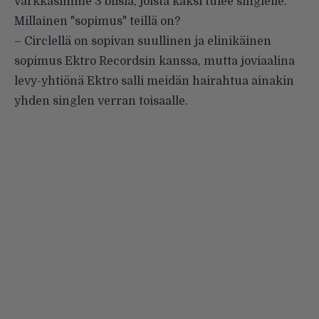
värkkäsimme 3 biisiä, joista kaksi tulee singlelle.
Millainen "sopimus" teillä on?
– Circlellä on sopivan suullinen ja elinikäinen
sopimus Ektro Recordsin kanssa, mutta joviaalina
levy-yhtiönä Ektro salli meidän hairahtua ainakin
yhden singlen verran toisaalle.