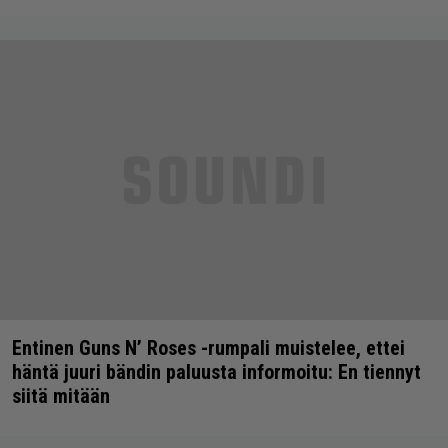
Entinen Guns N’ Roses -rumpali muistelee, ettei
häntä juuri bändin paluusta informoitu: En tiennyt
siitä mitään