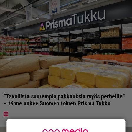
”Tavallista suurempia pakkauksia myös perheille”
– tänne aukee Suomen toinen Prisma Tukku