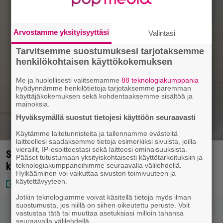
Arvostamme yksityisyyttäsi
Valintasi
Tarvitsemme suostumuksesi tarjotaksemme
henkilökohtaisen käyttökokemuksen
Me ja huolellisesti valitsemamme
88 teknologiakumppania
hyödynnämme henkilötietoja tarjotaksemme paremman
käyttäjäkokemuksen sekä kohdentaaksemme sisältöä ja
mainoksia.
Hyväksymällä suostut tietojesi käyttöön seuraavasti
Käytämme laitetunnisteita ja tallennamme evästeitä
laitteellesi saadaksemme tietoja esimerkiksi sivuista, joilla
vierailit, IP-osoitteestasi sekä laitteesi ominaisuuksista.
Seiska: Joel Harkimo ja Kastanja Rauhala – Joel
Pääset tutustumaan yksityiskohtaisesti käyttötarkoituksiin ja
kertoo nyt kaiken
teknologiakumppaneihimme seuraavalla välilehdellä.
Hylkääminen voi vaikuttaa sivuston toimivuuteen ja
käytettävyyteen.
Jotkin teknologiamme voivat käsitellä tietoja myös ilman
suostumusta, jos niillä on siihen oikeutettu peruste. Voit
vastustaa tätä tai muuttaa asetuksiasi milloin tahansa
seuraavalla välilehdellä.