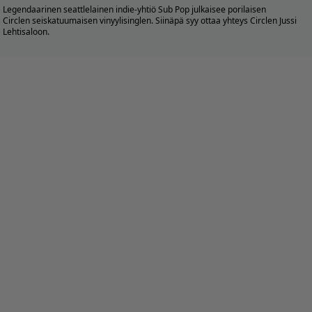
Legendaarinen seattlelainen indie-yhtiö Sub Pop julkaisee porilaisen
Circlen seiskatuumaisen vinyylisinglen. Siinäpä syy ottaa yhteys Circlen Jussi
Lehtisaloon.