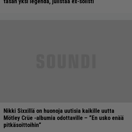
tasan yksi legenda, julistaa ex-solisti
Nikki Sixxillä on huonoja uutisia kaikille uutta
Mötley Crüe -albumia odottaville – ”En usko enää
pitkäsoittoihin”