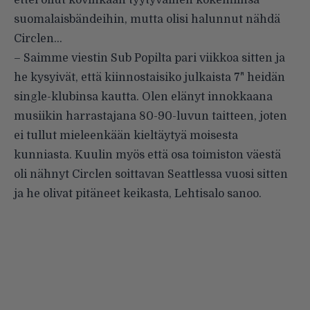
ettei ollut kovinkaan tyytyväinen kokemiinsa
suomalaisbändeihin, mutta olisi halunnut nähdä
Circlen…
– Saimme viestin Sub Popilta pari viikkoa sitten ja
he kysyivät, että kiinnostaisiko julkaista 7" heidän
single-klubinsa kautta. Olen elänyt innokkaana
musiikin harrastajana 80-90-luvun taitteen, joten
ei tullut mieleenkään kieltäytyä moisesta
kunniasta. Kuulin myös että osa toimiston väestä
oli nähnyt Circlen soittavan Seattlessa vuosi sitten
ja he olivat pitäneet keikasta, Lehtisalo sanoo.