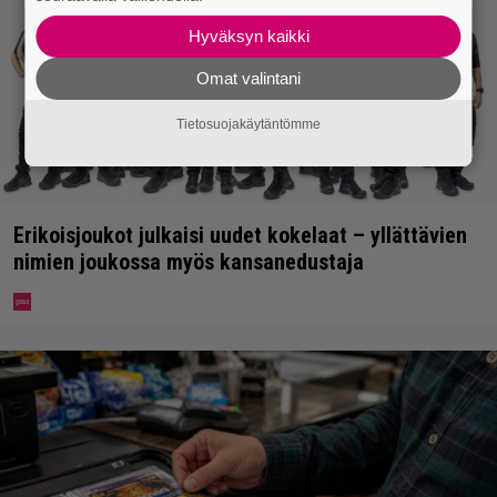
Hyväksyn kaikki
Omat valintani
Tietosuojakäytäntömme
Erikoisjoukot julkaisi uudet kokelaat – yllättävien
nimien joukossa myös kansanedustaja