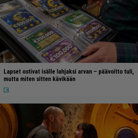
Lapset ostivat isälle lahjaksi arvan – päävoitto tuli,
mutta miten sitten kävikään