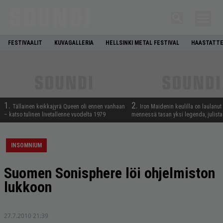
FESTIVAALIT
KUVAGALLERIA
HELLSINKI METAL FESTIVAL
HAASTATTE
1.
2.
Tällainen keikkajyrä Queen oli ennen vanhaan
Iron Maidenin keulilla on laulanut
– katso tulinen livetallenne vuodelta 1979
mennessä tasan yksi legenda, julistaa
INSOMNIUM
Suomen Sonisphere löi ohjelmiston
lukkoon
27.7.2010 21:39