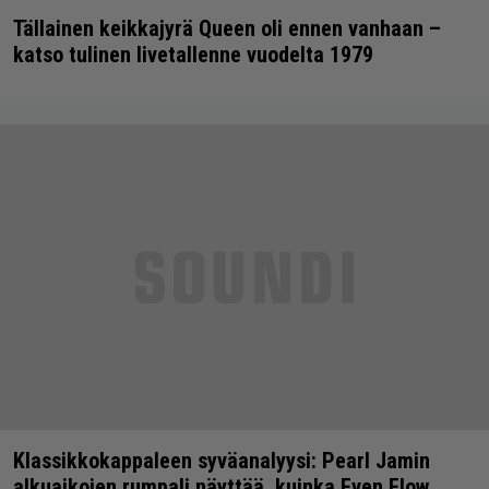
Tällainen keikkajyrä Queen oli ennen vanhaan –
katso tulinen livetallenne vuodelta 1979
Klassikkokappaleen syväanalyysi: Pearl Jamin
alkuaikojen rumpali näyttää, kuinka Even Flow