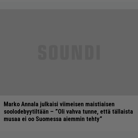
Marko Annala julkaisi viimeisen maistiaisen
soolodebyytiltään – ”Oli vahva tunne, että tällaista
musaa ei oo Suomessa aiemmin tehty”