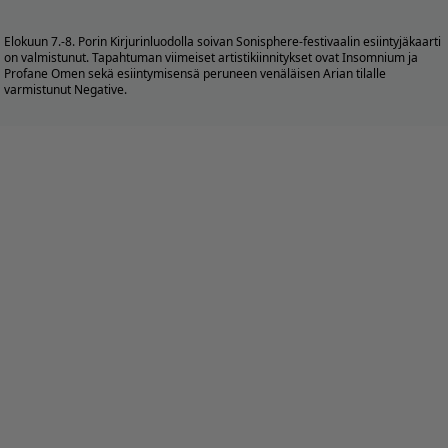
Elokuun 7.-8. Porin Kirjurinluodolla soivan Sonisphere-festivaalin esiintyjäkaarti
on valmistunut. Tapahtuman viimeiset artistikiinnitykset ovat Insomnium ja
Profane Omen sekä esiintymisensä peruneen venäläisen Arian tilalle
varmistunut Negative.