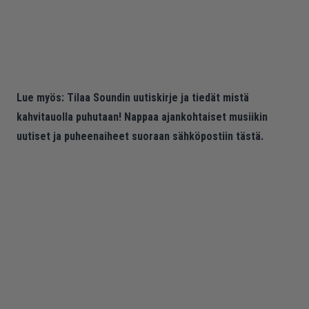
Lue myös:
Tilaa Soundin uutiskirje ja tiedät mistä
kahvitauolla puhutaan! Nappaa ajankohtaiset musiikin
uutiset ja puheenaiheet suoraan sähköpostiin tästä.