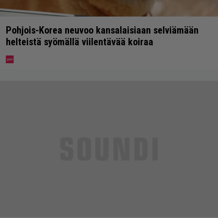
Pohjois-Korea neuvoo kansalaisiaan selviämään
helteistä syömällä viilentävää koiraa