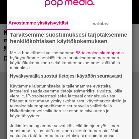
Arvostamme yksityisyyttäsi
Valintasi
Nyt Netflixissä: Christopher Nolanin viiden tähden
Tarvitsemme suostumuksesi tarjotaksemme
mysteerileffa – ”Huikean hienosti kirjoitettu
henkilökohtaisen käyttökokemuksen
yllätyskäänteiden sarja”
Me ja huolellisesti valitsemamme
88 teknologiakumppania
hyödynnämme henkilötietoja tarjotaksemme paremman
käyttäjäkokemuksen sekä kohdentaaksemme sisältöä ja
mainoksia.
Hyväksymällä suostut tietojesi käyttöön seuraavasti
Käytämme laitetunnisteita ja tallennamme evästeitä
laitteellesi saadaksemme tietoja esimerkiksi sivuista, joilla
vierailit, IP-osoitteestasi sekä laitteesi ominaisuuksista.
Pääset tutustumaan yksityiskohtaisesti käyttötarkoituksiin ja
teknologiakumppaneihimme seuraavalla välilehdellä.
Hylkääminen voi vaikuttaa sivuston toimivuuteen ja
käytettävyyteen.
Jotkin teknologiamme voivat käsitellä tietoja myös ilman
suostumusta, jos niillä on siihen oikeutettu peruste. Voit
vastustaa tätä tai muuttaa asetuksiasi milloin tahansa