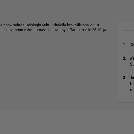
Rainbow
soittaa Helsingin Kulttuuritalolla keskiviikkona 27.10.
tä luultavimmin vahvistumassa keikat myös Tampereelle 28.10. ja
Gl
We
S
Uu
te
me