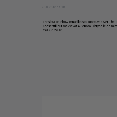
20.8.2010 11:20
Entisistä Rainbow-muusikoista koostuva
Over The 
Konserttiliput maksavat 49 euroa. Yhtyeelle on mi
Ouluun 29.10.