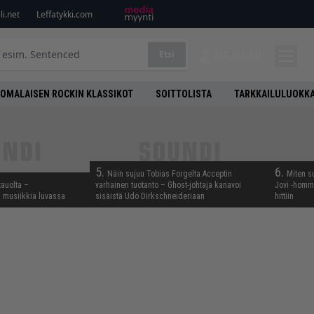
i.net
Leffatykki.com
Etsi
KIRJAUDU
OMALAISEN ROCKIN KLASSIKOT
SOITTOLISTA
TARKKAILULUOKK
5.
6.
Näin sujuu Tobias Forgelta Acceptin
Miten s
tauolta –
varhainen tuotanto – Ghost-johtaja kanavoi
Jovi -homma
ta musiikkia luvassa
sisäistä Udo Dirkschneideriaan
hittiin