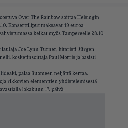
koostuva
Over The Rainbow
soittaa Helsingin
.10. Konserttiliput maksavat 49 euroa.
vahvistumassa keikat myös Tampereelle 28.10.
 laulaja Joe Lynn Turner, kitaristi Jürgen
li, kosketinsoittaja Paul Morris ja basisti
i Hideaki, palaa Suomeen neljättä kertaa.
joja rikkovien elementtien yhdistelemisestä
vastialla lokakuun 17. päivä.