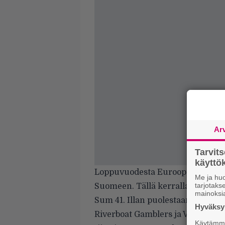
Ar
Tarvit
käytt
Loppuvuodesta Eurooppaa taas k
Me ja huo
tarjotak
Suomeen. Tällä kerralla rundia 
mainoksi
Sum 41. Illan puolestaan avaavat
Hyväksym
Riverboat Gamblers ja Veara. Ne
Käytämme 