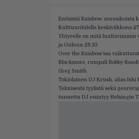
Entisistä Rainbow-muusikoista 
Kulttuuritalolla keskiviikkona 27
Yhtyeelle on mitä luultavimmin 
ja Ouluun 29.10.
Over the Rainbow’ssa vaikuttavat
Blackmore, rumpali Bobby Rondinel
Greg Smith.
Tokiolainen
DJ Krush
, alias Ish
Teknisestä tyylistä sekä genrera
tunnettu DJ esiintyy Helsingin Ta