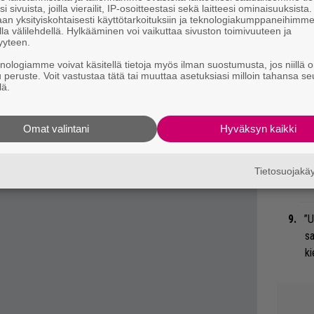
i sivuista, joilla vierailit, IP-osoitteestasi sekä laitteesi ominaisuuksista
an yksityiskohtaisesti käyttötarkoituksiin ja teknologiakumppaneihimm
tiistaina 24. elokuuta Lippupalvelussa,
la välilehdellä. Hylkääminen voi vaikuttaa sivuston toimivuuteen ja
Mi
yyteen.
Jo
my Macdonald
palaa Suomeen. Toisen
knologiamme voivat käsitellä tietoja myös ilman suostumusta, jos niillä o
va
u peruste. Voit vastustaa tätä tai muuttaa asetuksiasi milloin tahansa se
 skotlantilainen laulaja/lauluntekijä esiintyy
lä.
”K
yyskuuta.
ve
Omat valintani
Hyväksyn kaikki
Ta
Sl
Tietosuojak
mi
”U
s
ki