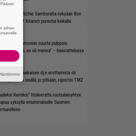
. Pääset
e
ten sujuvat Richie Samboralta nykyään Bon
vi -hommat? Kitaristi pureutui keikalla
n siihen
nhaan hittiin
uraavalla
un Gene Simmonsin suusta pulppusi
rioksennusta, se oli menoa” – haastattelussa
neli Jarva
ipknotin pitkäaikaisen dj:n erottamista oli
äytäntömme
etitty bändin sisällä jo pitkään, raportoi TMZ
udeksi Kentiksi” tituleerattu ruotsalaisyhtye
aapuu syksyllä ensimmäiselle Suomen-
ertueelleen