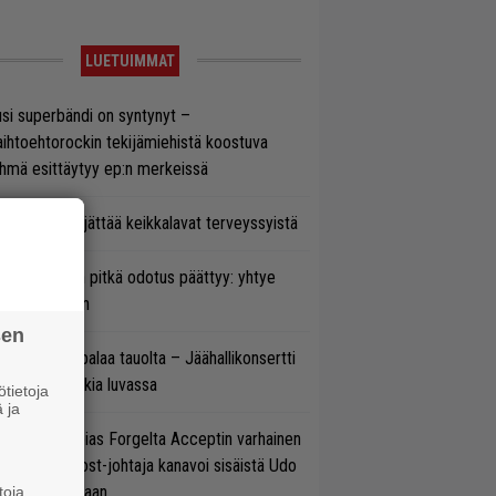
LUETUIMMAT
si superbändi on syntynyt –
ihtoehtorockin tekijämiehistä koostuva
hmä esittäytyy ep:n merkeissä
enn Hughes jättää keikkalavat terveyssyistä
ezer-fanien pitkä odotus päättyy: yhtye
ulee Suomeen
sen
ind Channel palaa tauolta – Jäähallikonsertti
 uutta musiikkia luvassa
tietoja
 ja
in sujuu Tobias Forgelta Acceptin varhainen
otanto – Ghost-johtaja kanavoi sisäistä Udo
rkschneideriaan
toja