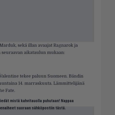
Marduk
, sekä illan avaajat Ragnarok ja
aa seuraavan aikataulun mukaan:
t
 Valentine
tekee paluun Suomeen. Bändin
nuntaina 14. marraskuuta. Lämmittelijänä
he Fate.
 tiedät mistä kahvitauolla puhutaan! Nappaa
eenaiheet suoraan sähköpostiin tästä.