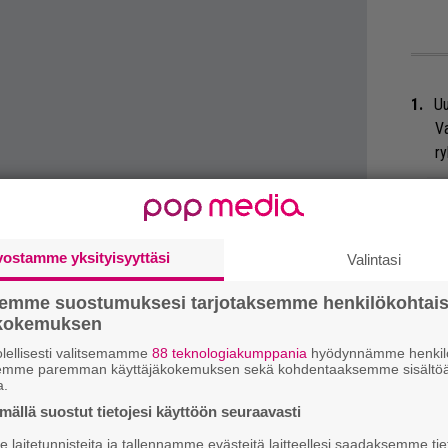
Uu
Va
ry
Gl
We
vostamme yksityisyyttäsi
Valintasi
t
semme suostumuksesi tarjotaksemme henkilökohtai
ökokemuksen
Bl
iertävä
The Eastpak Antidote Tour
saapuu
ja
lellisesti valitsemamme
88 teknologiakumppania
hyödynnämme henkilö
semme paremman käyttäjäkokemuksen sekä kohdentaaksemme sisältöä
tähdittää kanadalainen punkpop-orkesteri
a.
Nä
 amerikkalaiset The Black Pacific, The
ällä suostut tietojesi käyttöön seuraavasti
tu
likko nähdään Helsingin Kaapelitehtaalla
Di
laitetunnisteita ja tallennamme evästeitä laitteellesi saadaksemme tie