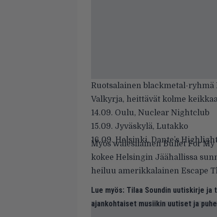
Ruotsalainen blackmetal-ryhmä
Valkyrja, heittävät kolme keikk
14.09. Oulu, Nuclear Nightclub
15.09. Jyväskylä, Lutakko
16.09. Helsinki, Dante’s Highligh
Myös walesilainen
Bullet For My
kokee Helsingin Jäähallissa sun
heiluu amerikkalainen Escape T
Lue myös:
Tilaa Soundin uutiskirje ja
ajankohtaiset musiikin uutiset ja puh