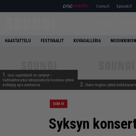
Como.fi
Episodi.fi
ETUSIVU
UUTIS
HAASTATTELU
FESTIVAALIT
KUVAGALLERIA
MUSIIKKIBIS
1.
Uusi superbändi on syntynyt –
Vaihtoehtorockin tekijämiehistä koostuva ryhmä
2.
esittäytyy ep:n merkeissä
Glenn Hughes jättää keikkalavat t
SUM 41
Syksyn konsert