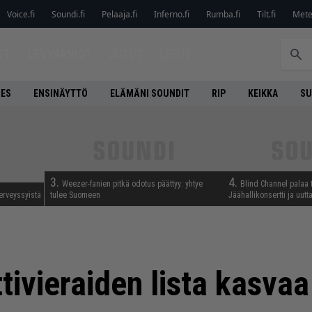
Voice.fi
Soundi.fi
Pelaaja.fi
Inferno.fi
Rumba.fi
Tilt.fi
Metel
ET
LEVYARVIOT
JUTUT
LEHTI
NES
ENSINÄYTTÖ
ELÄMÄNI SOUNDIT
RIP
KEIKKA
SU
3.
4.
Weezer-fanien pitkä odotus päättyy: yhtye
Blind Channel palaa 
erveyssyistä
tulee Suomeen
Jäähallikonsertti ja uut
tivieraiden lista kasvaa