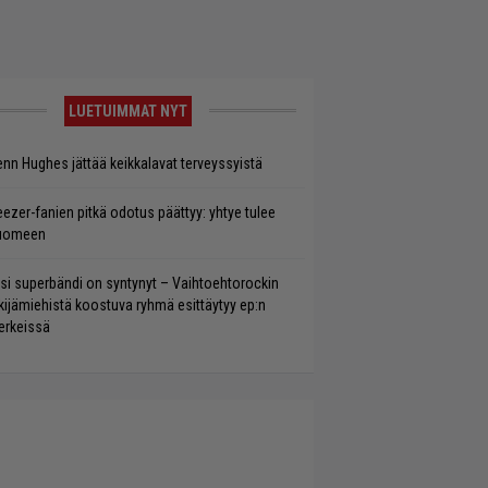
LUETUIMMAT NYT
enn Hughes jättää keikkalavat terveyssyistä
ezer-fanien pitkä odotus päättyy: yhtye tulee
uomeen
si superbändi on syntynyt – Vaihtoehtorockin
kijämiehistä koostuva ryhmä esittäytyy ep:n
rkeissä