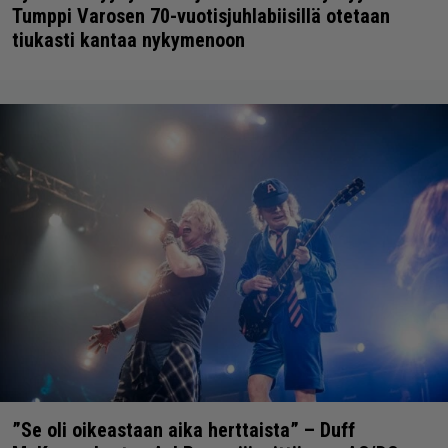
Tumppi Varosen 70-vuotisjuhlabiisillä otetaan
tiukasti kantaa nykymenoon
”Se oli oikeastaan aika herttaista” – Duff