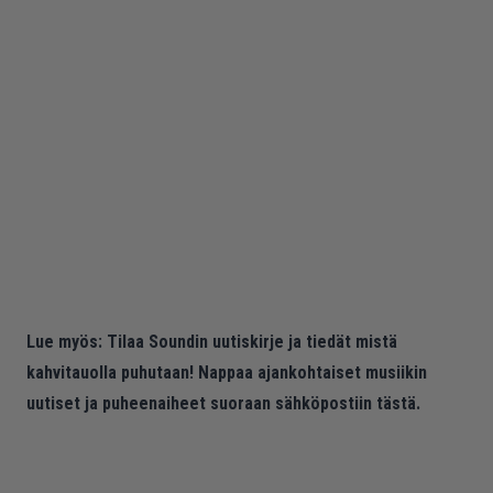
Lue myös:
Tilaa Soundin uutiskirje ja tiedät mistä
kahvitauolla puhutaan! Nappaa ajankohtaiset musiikin
uutiset ja puheenaiheet suoraan sähköpostiin tästä.