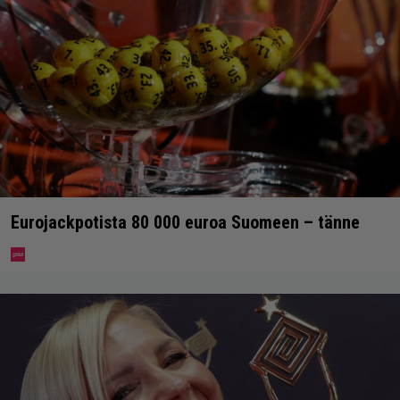
Eurojackpotista 80 000 euroa Suomeen – tänne