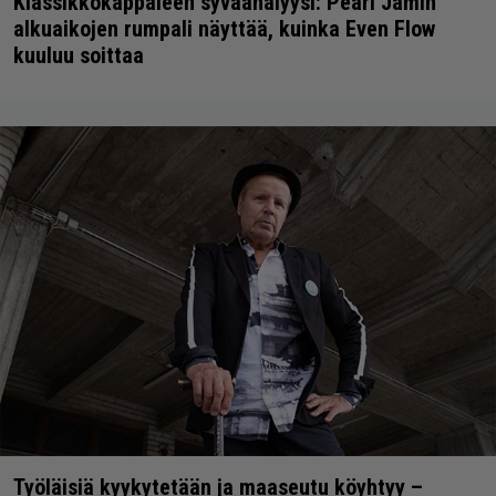
Klassikkokappaleen syväanalyysi: Pearl Jamin
alkuaikojen rumpali näyttää, kuinka Even Flow
kuuluu soittaa
Työläisiä kyykytetään ja maaseutu köyhtyy –