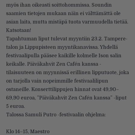
myös ihan oikeasti soittohommissa. Soundin
saamien tietojen mukaan näin ei välttämättä ole
asian laita, mutta mistäpä tuota varmuudella tietää.
Katsotaan!
Tapahtuman liput tulevat myyntiin 23.2. Tampere-
talon ja Lippupisteen myyntikanavissa. Yhdellä
festivaalipulla pääsee kaikille kolmelle Ison salin
keikalle. Päiväkahvit Zen Cafén kanssa -
tilaisuuteen on myynnissä erillinen lipputuote, joka
on tarjolla vain nopeimmille festivaalilipun
ostaneille. Konserttilippujen hinnat ovat 49,90–
69,90 euroa, ”Päiväkahvit Zen Cafén kanssa” -liput
5 euroa.
Talossa Samuli Putro -festivaalin ohjelma:
.
Klo 14–15, Maestro