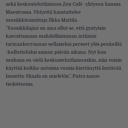
sekä keskustelutilaisuus Zen Café -yhtyeen kanssa
Maestrossa. Yhtyettä haastattelee
musiikkitoimittaja Ilkka Mattila.
”Suosikkilajini on aina ollut se, että pystyisin
kasvattamaan mahdollisimman intiimin
tarinankerronnan sellaiseksi perseet ylös penkeiltä
-hullutteluksi saman päivän aikana. Nyt kun
mukana on vielä keskustelutilaisuuskin, niin voisin
käyttää keikka-autoissa vuosia kiertänyttä lentävää
lausetta: Skaala on mieletön”, Putro sanoo
tiedotteessa.