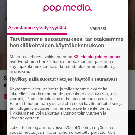
Arvostamme yksityisyyttäsi
Valintasi
Tarvitsemme suostumuksesi tarjotaksemme
henkilökohtaisen käyttökokemuksen
Me ja huolellisesti valitsemamme
88 teknologiakumppania
hyödynnämme henkilötietoja tarjotaksemme paremman
käyttäjäkokemuksen sekä kohdentaaksemme sisältöä ja
mainoksia.
Syötkö perunoita näin? Tutkijat löysivät yhteyden
Hyväksymällä suostut tietojesi käyttöön seuraavasti
vakavaan kansansairauteen
Käytämme laitetunnisteita ja tallennamme evästeitä
laitteellesi saadaksemme tietoja esimerkiksi sivuista, joilla
vierailit, IP-osoitteestasi sekä laitteesi ominaisuuksista.
Pääset tutustumaan yksityiskohtaisesti käyttötarkoituksiin ja
teknologiakumppaneihimme seuraavalla välilehdellä.
Hylkääminen voi vaikuttaa sivuston toimivuuteen ja
käytettävyyteen.
Jotkin teknologiamme voivat käsitellä tietoja myös ilman
suostumusta, jos niillä on siihen oikeutettu peruste. Voit