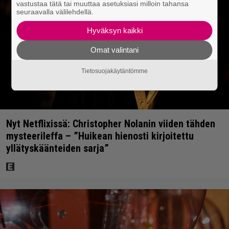
vastustaa tätä tai muuttaa asetuksiasi milloin tahansa
seuraavalla välilehdellä.
Hyväksyn kaikki
Omat valintani
Tietosuojakäytäntömme
Nyt Netflixissä: Christopher Nolanin viiden tähden
mysteerileffa – ”Huikean hienosti kirjoitettu
yllätyskäänteiden sarja”