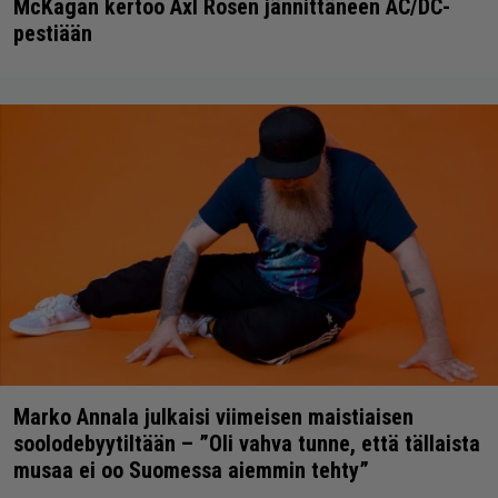
McKagan kertoo Axl Rosen jännittäneen AC/DC-
pestiään
Marko Annala julkaisi viimeisen maistiaisen
soolodebyytiltään – ”Oli vahva tunne, että tällaista
musaa ei oo Suomessa aiemmin tehty”