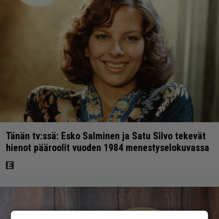
Tänän tv:ssä: Esko Salminen ja Satu Silvo tekevät
hienot pääroolit vuoden 1984 menestyselokuvassa