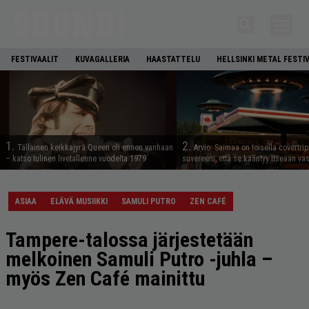
FESTIVAALIT
KUVAGALLERIA
HAASTATTELU
HELLSINKI METAL FESTI
1.
2.
Tällainen keikkajyrä Queen oli ennen vanhaan
Arvio: Saimaa on toisella covertrip
– katso tulinen livetallenne vuodelta 1979
suvereeni, että se kääntyy itseään va
ASIAA
ELÄVÄ MUSIIKKI
SAMULI PUTRO
ZEN CAFÉ
Tampere-talossa järjestetään
melkoinen Samuli Putro -juhla –
myös Zen Café mainittu