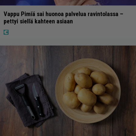
Vappu Pimiä sai huonoa palvelua ravintolassa –
pettyi siellä kahteen asiaan