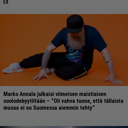
Marko Annala julkaisi viimeisen maistiaisen
soolodebyytiltään – ”Oli vahva tunne, että tällaista
musaa ei oo Suomessa aiemmin tehty”