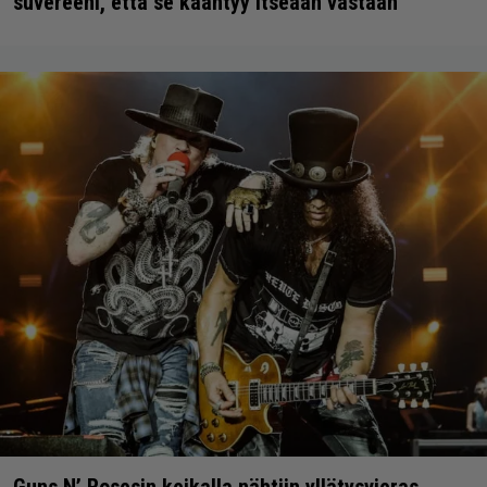
suvereeni, että se kääntyy itseään vastaan
Guns N’ Rosesin keikalla nähtiin yllätysvieras