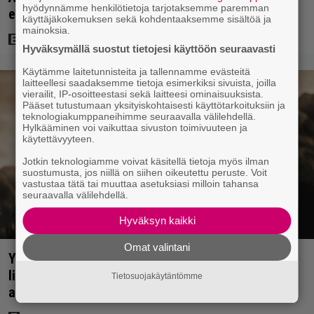
hyödynnämme henkilötietoja tarjotaksemme paremman
elokuvasarja saa jatkoa Netflixillä
käyttäjäkokemuksen sekä kohdentaaksemme sisältöä ja
mainoksia.
Hyväksymällä suostut tietojesi käyttöön seuraavasti
Käytämme laitetunnisteita ja tallennamme evästeitä
laitteellesi saadaksemme tietoja esimerkiksi sivuista, joilla
vierailit, IP-osoitteestasi sekä laitteesi ominaisuuksista.
Pääset tutustumaan yksityiskohtaisesti käyttötarkoituksiin ja
teknologiakumppaneihimme seuraavalla välilehdellä.
Hylkääminen voi vaikuttaa sivuston toimivuuteen ja
käytettävyyteen.
Jotkin teknologiamme voivat käsitellä tietoja myös ilman
suostumusta, jos niillä on siihen oikeutettu peruste. Voit
vastustaa tätä tai muuttaa asetuksiasi milloin tahansa
seuraavalla välilehdellä.
Hyväksyn kaikki
Omat valintani
Yöllä tv:ssä: Sotaelokuvan näyttelijät kasvattivat
lihakset nopeasti erikoisella kikalla – IMDb-
Tietosuojakäytäntömme
arvosana on 7,6