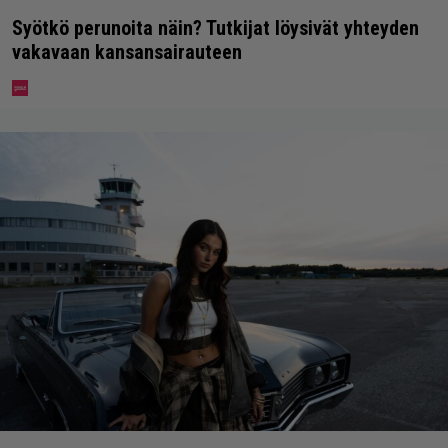
Syötkö perunoita näin? Tutkijat löysivät yhteyden
vakavaan kansansairauteen