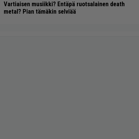
Vartiaisen musiikki? Entäpä ruotsalainen death
metal? Pian tämäkin selviää