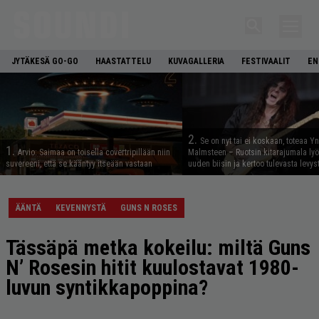
JYTÄKESÄ GO-GO
HAASTATTELU
KUVAGALLERIA
FESTIVAALIT
EN
2.
Se on nyt tai ei koskaan, toteaa Y
1.
Arvio: Saimaa on toisella covertripillään niin
Malmsteen – Ruotsin kitarajumala ly
suvereeni, että se kääntyy itseään vastaan
uuden biisin ja kertoo tulevasta levys
ÄÄNTÄ
KEVENNYSTÄ
GUNS N ROSES
Tässäpä metka kokeilu: miltä Guns
N’ Rosesin hitit kuulostavat 1980-
luvun syntikkapoppina?