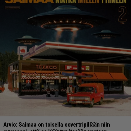
Arvio: Saimaa on toisella covertripillään niin