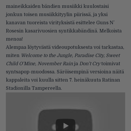
maineikkaiden bändien musiikki kuulostaisi
jonkun toisen musiikkityylin piirissä, ja yksi
kanavan tuoreista virityksistä esittelee Guns N’
Rosesin kasarivuosien syntikkabändinä. Melkoista
menoa!
Alempaa löytyvästä videoupotuksesta voi tarkastaa,
miten
Welcome to the Jungle, Paradise City, Sweet
Child O’Mine, November Rain
ja
Don’t Cry
toimivat
syntsapop-muodossa. Säröisempinä versioina näitä
kappaleita voi kuulla sitten 7. heinäkuuta Ratinan
Stadionilla Tampereella.