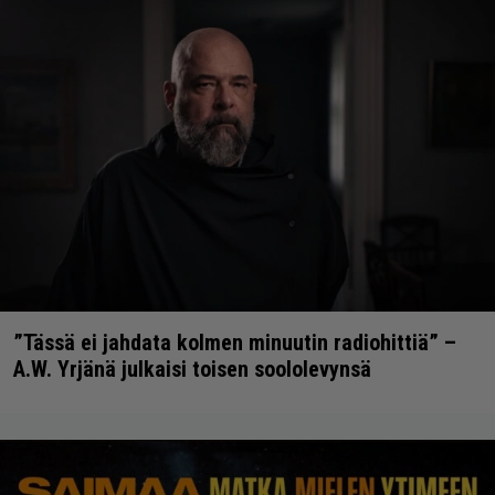
”Tässä ei jahdata kolmen minuutin radiohittiä” –
A.W. Yrjänä julkaisi toisen soololevynsä