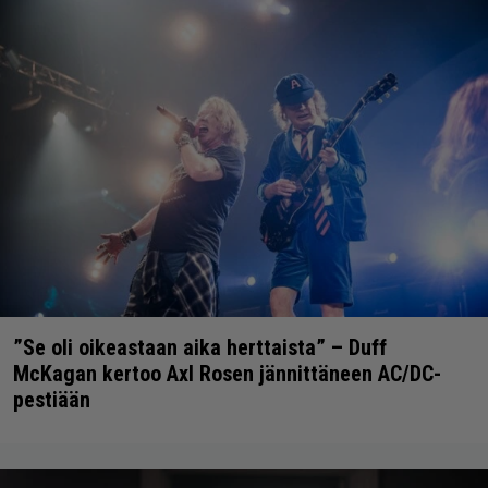
”Se oli oikeastaan aika herttaista” – Duff
McKagan kertoo Axl Rosen jännittäneen AC/DC-
pestiään