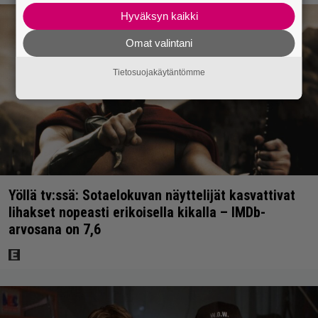
Hyväksyn kaikki
Omat valintani
Tietosuojakäytäntömme
Yöllä tv:ssä: Sotaelokuvan näyttelijät kasvattivat
lihakset nopeasti erikoisella kikalla – IMDb-
arvosana on 7,6