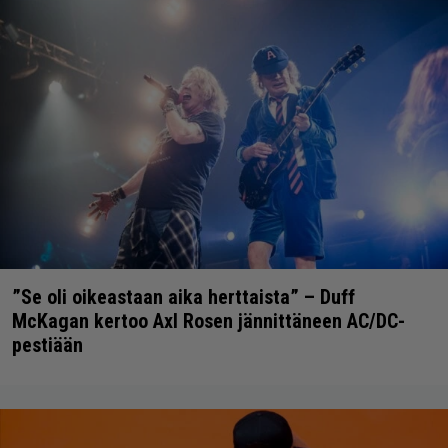
”Se oli oikeastaan aika herttaista” – Duff
McKagan kertoo Axl Rosen jännittäneen AC/DC-
pestiään