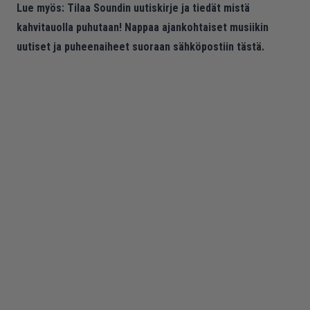
Lue myös:
Tilaa Soundin uutiskirje ja tiedät mistä
kahvitauolla puhutaan! Nappaa ajankohtaiset musiikin
uutiset ja puheenaiheet suoraan sähköpostiin tästä.