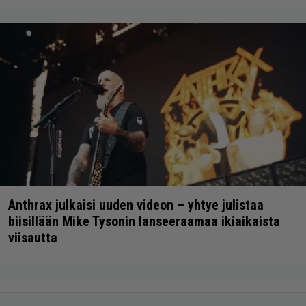
Anthrax julkaisi uuden videon – yhtye julistaa
biisillään Mike Tysonin lanseeraamaa ikiaikaista
viisautta