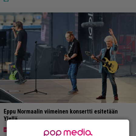
Eppu Normaalin viimeinen konsertti esitetään
Ylellä