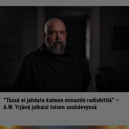
”Tässä ei jahdata kolmen minuutin radiohittiä” –
A.W. Yrjänä julkaisi toisen soololevynsä