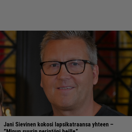
Jani Sievinen kokosi lapsikatraansa yhteen –
”Minun suurin perintöni heille”