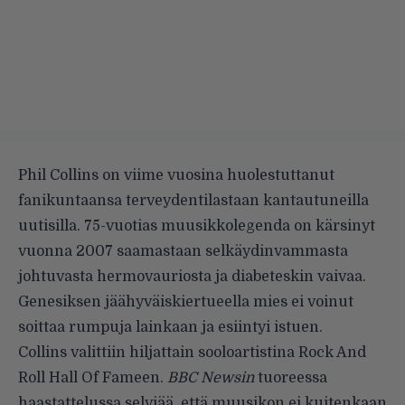
Phil Collins on viime vuosina huolestuttanut
fanikuntaansa terveydentilastaan kantautuneilla
uutisilla. 75-vuotias muusikkolegenda on kärsinyt
vuonna 2007 saamastaan selkäydinvammasta
johtuvasta hermovauriosta ja diabeteskin vaivaa.
Genesiksen jäähyväiskiertueella mies ei voinut
soittaa rumpuja lainkaan ja esiintyi istuen.
Collins valittiin hiljattain sooloartistina Rock And
Roll Hall Of Fameen.
BBC Newsin
tuoreessa
haastattelussa selviää, että muusikon ei kuitenkaan