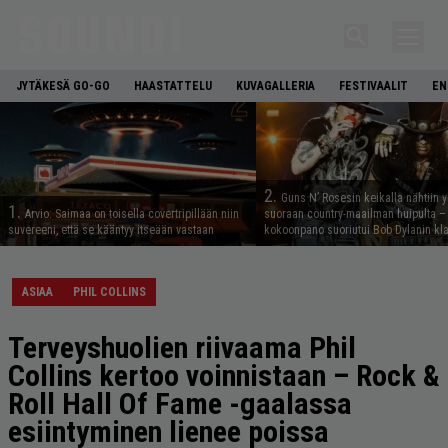
JYTÄKESÄ GO-GO
HAASTATTELU
KUVAGALLERIA
FESTIVAALIT
EN
2.
Guns N’ Rosesin keikalla nähtiin y
1.
Arvio: Saimaa on toisella covertripillään niin
suoraan country-maailman huipulta –
suvereeni, että se kääntyy itseään vastaan
kokoonpano suoriutui Bob Dylanin kl
ASIAA
PHIL COLLINS
Terveyshuolien riivaama Phil
Collins kertoo voinnistaan – Rock &
Roll Hall Of Fame -gaalassa
esiintyminen lienee poissa