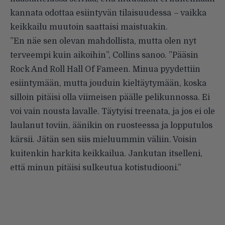
kannata odottaa esiintyvän tilaisuudessa
–
vaikka
keikkailu muutoin saattaisi maistuakin.
”En näe sen olevan mahdollista, mutta olen nyt
terveempi kuin aikoihin”, Collins sanoo. ”Pääsin
Rock And Roll Hall Of Fameen. Minua pyydettiin
esiintymään, mutta jouduin kieltäytymään, koska
silloin pitäisi olla viimeisen päälle pelikunnossa. Ei
voi vain nousta lavalle. Täytyisi treenata, ja jos ei ole
laulanut toviin, äänikin on ruosteessa ja lopputulos
kärsii. Jätän sen siis mieluummin väliin. Voisin
kuitenkin harkita keikkailua. Jankutan itselleni,
että minun pitäisi sulkeutua kotistudiooni.”