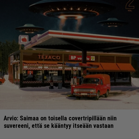
Arvio: Saimaa on toisella covertripillään niin
suvereeni, että se kääntyy itseään vastaan