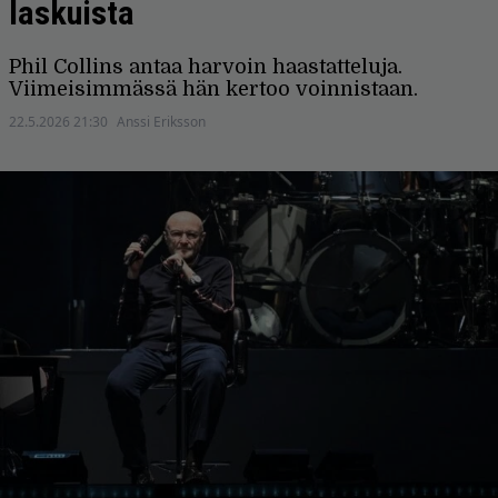
laskuista
Phil Collins antaa harvoin haastatteluja.
Viimeisimmässä hän kertoo voinnistaan.
22.5.2026 21:30
Anssi Eriksson