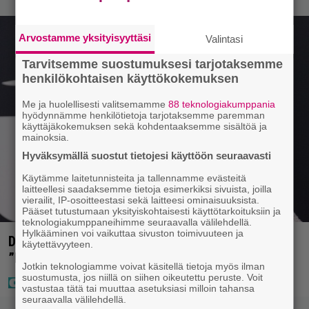
Arvostamme yksityisyyttäsi
Valintasi
Tarvitsemme suostumuksesi tarjotaksemme
henkilökohtaisen käyttökokemuksen
Me ja huolellisesti valitsemamme
88 teknologiakumppania
hyödynnämme henkilötietoja tarjotaksemme paremman
käyttäjäkokemuksen sekä kohdentaaksemme sisältöä ja
mainoksia.
Hyväksymällä suostut tietojesi käyttöön seuraavasti
Käytämme laitetunnisteita ja tallennamme evästeitä
laitteellesi saadaksemme tietoja esimerkiksi sivuista, joilla
vierailit, IP-osoitteestasi sekä laitteesi ominaisuuksista.
Pääset tutustumaan yksityiskohtaisesti käyttötarkoituksiin ja
teknologiakumppaneihimme seuraavalla välilehdellä.
Hylkääminen voi vaikuttaa sivuston toimivuuteen ja
Diandra julkaisi upeita kuvia Helsingistä –
käytettävyyteen.
”Puitteet kohdillaan”
Jotkin teknologiamme voivat käsitellä tietoja myös ilman
suostumusta, jos niillä on siihen oikeutettu peruste. Voit
vastustaa tätä tai muuttaa asetuksiasi milloin tahansa
seuraavalla välilehdellä.