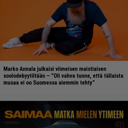
Marko Annala julkaisi viimeisen maistiaisen
soolodebyytiltään – ”Oli vahva tunne, että tällaista
musaa ei oo Suomessa aiemmin tehty”