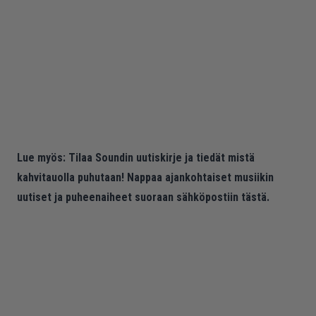
Lue myös:
Tilaa Soundin uutiskirje ja tiedät mistä
kahvitauolla puhutaan! Nappaa ajankohtaiset musiikin
uutiset ja puheenaiheet suoraan sähköpostiin tästä.