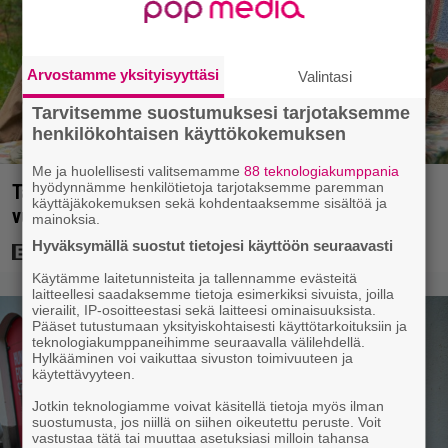
Arvostamme yksityisyyttäsi
Valintasi
Tarvitsemme suostumuksesi tarjotaksemme
henkilökohtaisen käyttökokemuksen
Me ja huolellisesti valitsemamme
88 teknologiakumppania
hyödynnämme henkilötietoja tarjotaksemme paremman
Tänään tv:ssä: Koskettava kotimainen elokuva
käyttäjäkokemuksen sekä kohdentaaksemme sisältöä ja
vuodelta 2020 – ”Tehty isolla sydämellä”
mainoksia.
Hyväksymällä suostut tietojesi käyttöön seuraavasti
Käytämme laitetunnisteita ja tallennamme evästeitä
laitteellesi saadaksemme tietoja esimerkiksi sivuista, joilla
vierailit, IP-osoitteestasi sekä laitteesi ominaisuuksista.
Pääset tutustumaan yksityiskohtaisesti käyttötarkoituksiin ja
teknologiakumppaneihimme seuraavalla välilehdellä.
Hylkääminen voi vaikuttaa sivuston toimivuuteen ja
käytettävyyteen.
Jotkin teknologiamme voivat käsitellä tietoja myös ilman
suostumusta, jos niillä on siihen oikeutettu peruste. Voit
vastustaa tätä tai muuttaa asetuksiasi milloin tahansa