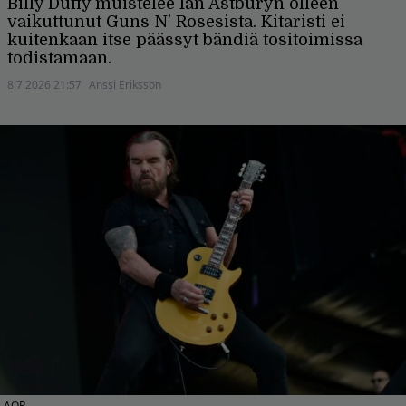
Billy Duffy muistelee Ian Astburyn olleen
vaikuttunut Guns N' Rosesista. Kitaristi ei
kuitenkaan itse päässyt bändiä tositoimissa
todistamaan.
8.7.2026 21:57
Anssi Eriksson
AOP