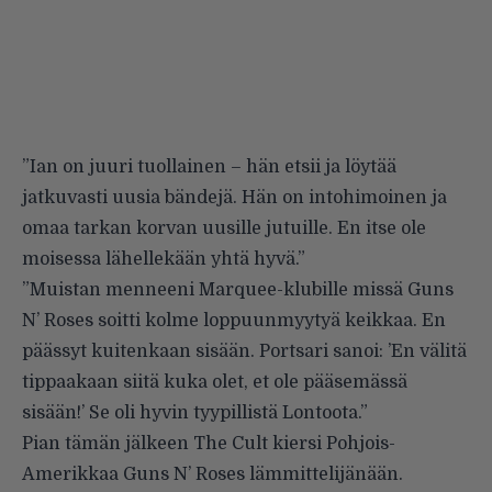
”Ian on juuri tuollainen – hän etsii ja löytää
jatkuvasti uusia bändejä. Hän on intohimoinen ja
omaa tarkan korvan uusille jutuille. En itse ole
moisessa lähellekään yhtä hyvä.”
”Muistan menneeni Marquee-klubille missä Guns
N’ Roses soitti kolme loppuunmyytyä keikkaa. En
päässyt kuitenkaan sisään. Portsari sanoi: ’En välitä
tippaakaan siitä kuka olet, et ole pääsemässä
sisään!’ Se oli hyvin tyypillistä Lontoota.”
Pian tämän jälkeen The Cult kiersi Pohjois-
Amerikkaa Guns N’ Roses lämmittelijänään.