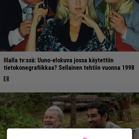
Illalla tv:ssä: Uuno-elokuva jossa käytettiin
tietokonegrafiikkaa? Sellainen tehtiin vuonna 1998