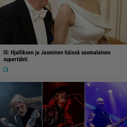
IS: Hjalliksen ja Jasminen häissä suomalainen
supertähti