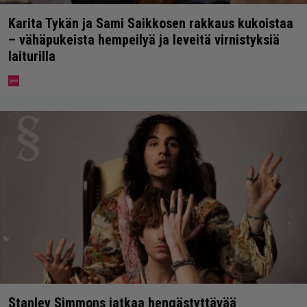
Karita Tykän ja Sami Saikkosen rakkaus kukoistaa
– vähäpukeista hempeilyä ja leveitä virnistyksiä
laiturilla
Stanley Simmons jatkaa hengästyttävää