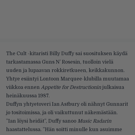
The Cult -kitaristi Billy Duffy sai suosituksen käydä
tarkastamassa Guns N’ Rosesin, tuolloin vielä
uuden ja lupaavan rokkiretkueen, keikkakunnon.
Yhtye esiintyi Lontoon Marquee-klubilla muutamaa
viikkoa ennen
Appetite for Destructionin
julkaisua
heinäkuussa 1987.
Duffyn yhtyetoveri Ian Astbury oli nähnyt Gunnarit
jo tositoimissa, ja oli vaikuttunut näkemästään.
”Ian löysi heidät”, Duffy sanoo
Music Radarin
haastattelussa. ”Hän soitti minulle kun asuimme