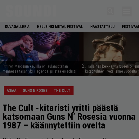
KUVAGALLERIA
HELLSINKI METAL FESTIVAL
HAASTATTELU
FESTIVAA
1.
2.
Iron Maidenin keulilla on laulanut tähän
Tällainen keikkajyrä Queen oli e
mennessä tasan yksi legenda, julistaa ex-solisti
– katso tulinen livetallenne vuodelta
ASIAA
GUNS N ROSES
THE CULT
The Cult -kitaristi yritti päästä
katsomaan Guns N’ Rosesia vuonna
1987 – käännytettiin ovelta