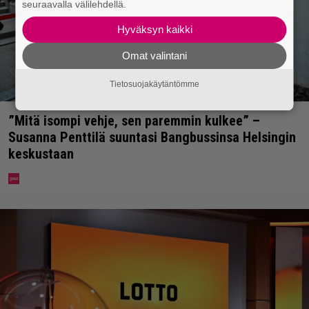
seuraavalla välilehdellä.
Hyväksyn kaikki
Omat valintani
Tietosuojakäytäntömme
”Mitä isompi vehje, sen paremmin kulkee” –
Susanna Penttilä suuntasi Bangbussinsa Helsingin
keskustaan