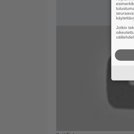
esimerkiks
tutustuma
seuraaval
käytettäv
Jotkin te
oikeutett
välilehdel