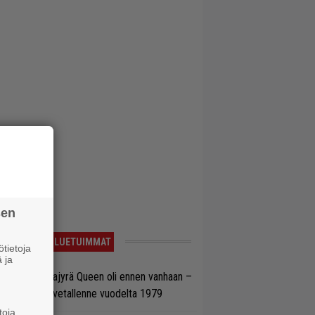
sen
LUETUIMMAT
tietoja
 ja
llainen keikkajyrä Queen oli ennen vanhaan –
tso tulinen livetallenne vuodelta 1979
toja