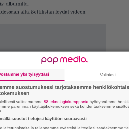
ds
-albumilta.
essaan alta. Settilistan löydät videon
vostamme yksityisyyttäsi
Valintasi
semme suostumuksesi tarjotaksemme henkilökohtai
ökokemuksen
lellisesti valitsemamme
88 teknologiakumppania
hyödynnämme henkilö
semme paremman käyttäjäkokemuksen sekä kohdentaaksemme sisältöä
a.
Tä
ällä suostut tietojesi käyttöön seuraavasti
ka
laitetunnisteita ja tallennamme evästeitä laitteellesi saadaksemme tie