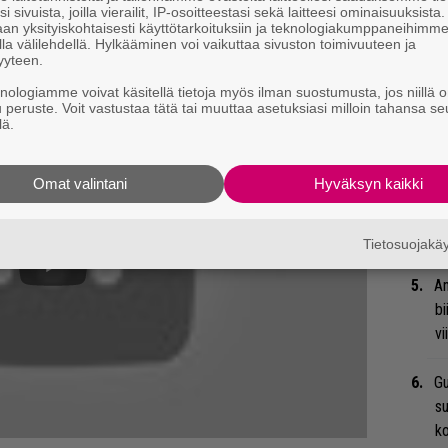
i sivuista, joilla vierailit, IP-osoitteestasi sekä laitteesi ominaisuuksista
”S
an yksityiskohtaisesti käyttötarkoituksiin ja teknologiakumppaneihimm
M
la välilehdellä. Hylkääminen voi vaikuttaa sivuston toimivuuteen ja
yyteen.
A
knologiamme voivat käsitellä tietoja myös ilman suostumusta, jos niillä o
u peruste. Voit vastustaa tätä tai muuttaa asetuksiasi milloin tahansa se
Ma
lä.
so
tä
Omat valintani
Hyväksyn kaikki
Ar
su
Tietosuojak
An
bi
vi
Gu
su
ko