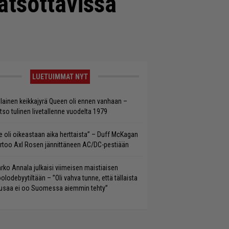
atsottavissa
LUETUIMMAT NYT
llainen keikkajyrä Queen oli ennen vanhaan –
tso tulinen livetallenne vuodelta 1979
e oli oikeastaan aika herttaista” – Duff McKagan
rtoo Axl Rosen jännittäneen AC/DC-pestiään
rko Annala julkaisi viimeisen maistiaisen
olodebyytiltään – ”Oli vahva tunne, että tällaista
saa ei oo Suomessa aiemmin tehty”