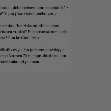
ässä ei jahdata kolmen minuutin radiohittiä” –
W. Yrjänä julkaisi toisen soololevynsä
ten taipuu Trio Niskalaukaukselta Jenni
rtiaisen musiikki? Entäpä ruotsalainen death
tal? Pian tämäkin selviää
öläisiä kyykytetään ja maaseutu köyhtyy –
mppi Varosen 70-vuotisjuhlabiisillä otetaan
ukasti kantaa nykymenoon