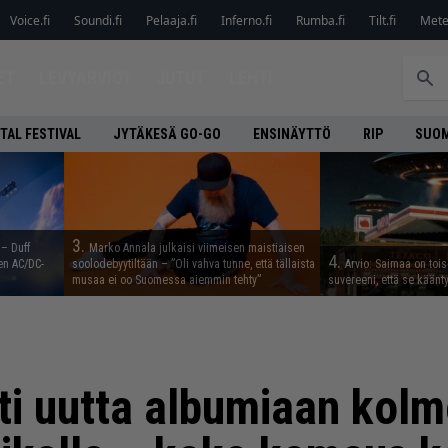
Voice.fi
Soundi.fi
Pelaaja.fi
Inferno.fi
Rumba.fi
Tilt.fi
Metel
ET
LEVYARVIOT
JUTUT
LEHTI
TAL FESTIVAL
JYTÄKESÄ GO-GO
ENSINÄYTTÖ
RIP
SUOM
3.
 – Duff
Marko Annala julkaisi viimeisen maistiaisen
4.
en AC/DC-
soolodebyytiltään – ”Oli vahva tunne, että tällaista
Arvio: Saimaa on toise
musaa ei oo Suomessa aiemmin tehty”
suvereeni, että se käänt
ti uutta albumiaan kolm