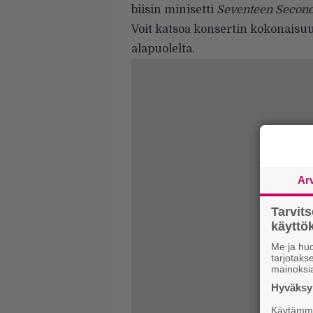
biisin minisetti
Seventeen Secon
Voit katsoa konsertin kokonaisuud
alapuolelta.
Ar
Tarvit
käytt
Me ja huo
tarjotak
mainoksi
Hyväksym
Käytämme 