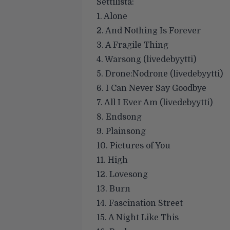
Settilista:
1. Alone
2. And Nothing Is Forever
3. A Fragile Thing
4. Warsong (livedebyytti)
5. Drone:Nodrone (livedebyytti)
6. I Can Never Say Goodbye
7. All I Ever Am (livedebyytti)
8. Endsong
9. Plainsong
10. Pictures of You
11. High
12. Lovesong
13. Burn
14. Fascination Street
15. A Night Like This