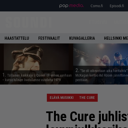
Como.fi
Episodi.fi
ETUSIVU
UUTIS
HAASTATTELU
FESTIVAALIT
KUVAGALLERIA
HELLSINKI ME
2.
”Se oli oikeastaan aika herttaista”
1.
Tällainen keikkajyrä Queen oli ennen vanhaan
McKagan kertoo Axl Rosen jännittäne
– katso tulinen livetallenne vuodelta 1979
pestiään
ELÄVÄ MUSIIKKI
THE CURE
The Cure juhlis