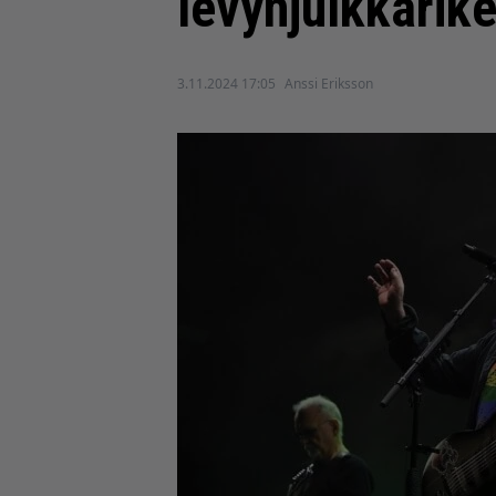
levynjulkkarik
3.11.2024 17:05
Anssi Eriksson