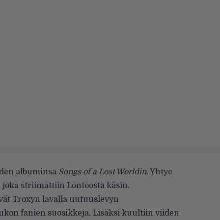
uuden albuminsa
Songs of a Lost Worldin
. Yhtye
, joka striimattiin Lontoosta käsin.
vät Troxyn lavalla uutuuslevyn
on fanien suosikkeja. Lisäksi kuultiin viiden