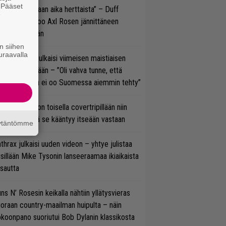
. Pääset
e oli oikeastaan aika herttaista” – Duff
e
cKagan kertoo Axl Rosen jännittäneen
C/DC-pestiään
n siihen
uraavalla
rko Annala julkaisi viimeisen maistiaisen
olodebyytiltään – ”Oli vahva tunne, että
llaista musaa ei oo Suomessa aiemmin tehty”
vio: Saimaa on toisella covertripillään niin
vereeni, että se kääntyy itseään vastaan
äytäntömme
thrax julkaisi uuden videon – yhtye julistaa
isillään Mike Tysonin lanseeraamaa ikiaikaista
isautta
ns N’ Rosesin keikalla nähtiin yllätysvieras
oraan country-maailman huipulta – näin
koonpano suoriutui Bob Dylanin klassikosta