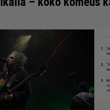
eikalla – koko komeus k
Tä
ka
”S
ke
Ma
so
mu