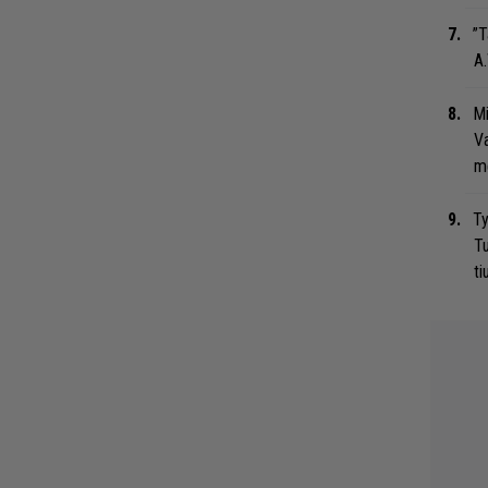
”T
A.
Mi
Va
me
Ty
Tu
ti