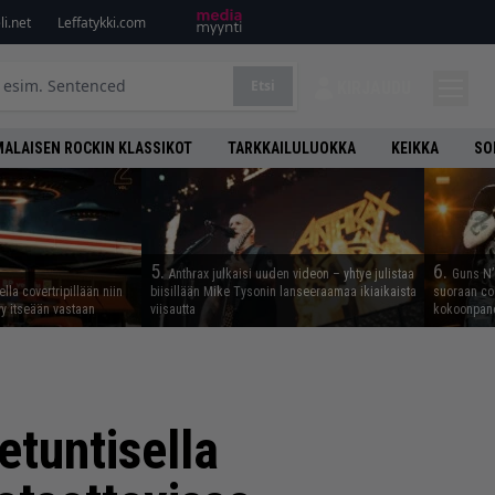
i.net
Leffatykki.com
Etsi
KIRJAUDU
ALAISEN ROCKIN KLASSIKOT
TARKKAILULUOKKA
KEIKKA
SO
5.
6.
Anthrax julkaisi uuden videon – yhtye julistaa
Guns N’ 
lla covertripillään niin
biisillään Mike Tysonin lanseeraamaa ikiaikaista
suoraan co
yy itseään vastaan
viisautta
kokoonpano
etuntisella